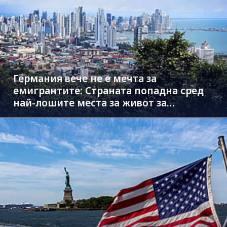
Германия вече не е мечта за
емигрантите: Страната попадна сред
най-лошите места за живот за
чужденци