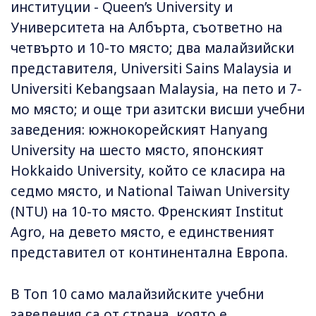
институции - Queen’s University и
Университета на Албърта, съответно на
четвърто и 10-то място; два малайзийски
представителя, Universiti Sains Malaysia и
Universiti Kebangsaan Malaysia, на пето и 7-
мо място; и още три азитски висши учебни
заведения: южнокорейският Hanyang
University на шесто място, японският
Hokkaido University, който се класира на
седмо място, и National Taiwan University
(NTU) на 10-то място. Френският Institut
Agro, на девето място, е единственият
представител от континентална Европа.
В Топ 10 само малайзийските учебни
заведения са от страна, която е