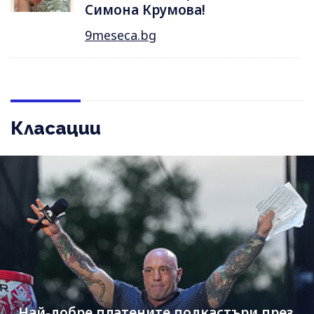
Симона Крумова!
9meseca.bg
Класации
Най-добре платените подкастъри през