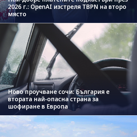
2026 г.: OpenAI изстреля TBPN на второ
място
Ново проучване сочи: България е
втората най-опасна страна за
шофиране в Европа