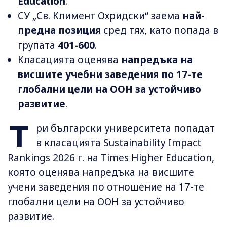
Education
.
СУ „Св. Климент Охридски“ заема
най-
предна позиция
сред тях, като попада в
групата
401-600
.
Класацията оценява
напредъка на
висшите учебни заведения по 17-те
глобални цели на ООН за устойчиво
развитие
.
Т
ри български университета попадат
в класацията Sustainability Impact
Rankings 2026 г. на Times Higher Education,
която оценява напредъка на висшите
учени заведения по отношение на 17-те
глобални цели на ООН за устойчиво
развитие.