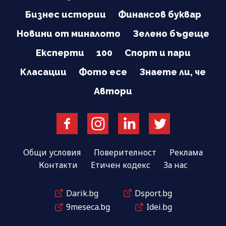
Бизнес истории
Финансов буквар
Новини от миналото
Зелено бъдеще
Експерти
100
Спорт и пари
Класации
Фото есе
Знаете ли, че
Автори
Общи условия
Поверителност
Реклама
Контакти
Етичен кодекс
За нас
Darik.bg
Dsport.bg
9meseca.bg
Idei.bg