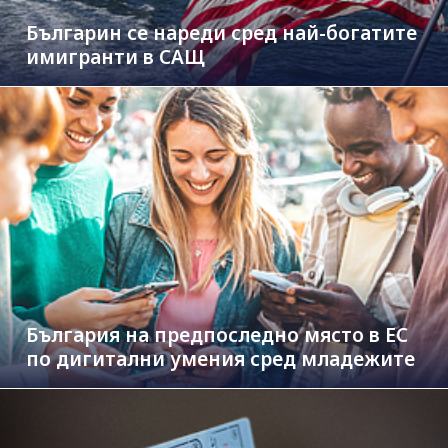
Българин се нареди сред най-богатите
имигранти в САЩ
България на предпоследно място в ЕС
по дигитални умения сред младежите