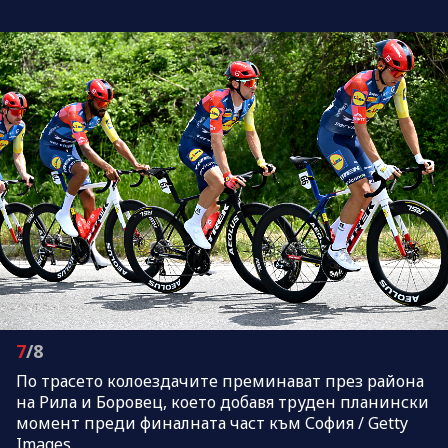
7
/8
По трасето колоездачите преминават през района
на Рила и Боровец, което добавя труден планински
момент преди финалната част към София / Getty
Images