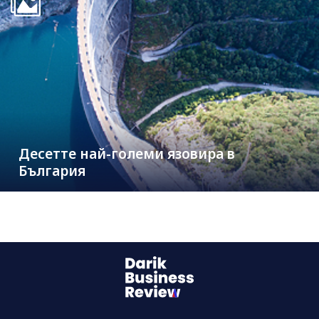
Десетте най-големи язовира в
България