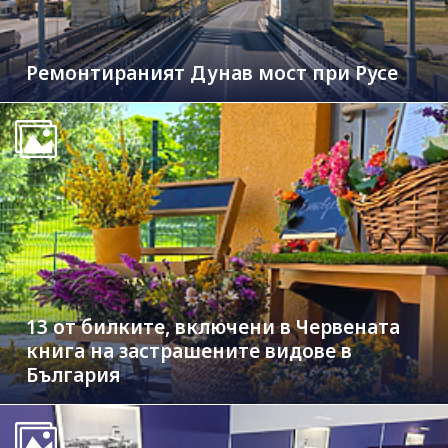
Ремонтираният Дунав мост при Русе
13 от билките, включени в Червената
книга на застрашените видове в
България