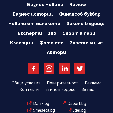
Бизнес Новини
Review
Бизнес истории
Финансов буквар
Новини от миналото
Зелено бъдеще
Експерти
100
Спорт и пари
Класации
Фото есе
Знаете ли, че
Автори
Общи условия
Поверителност
Реклама
Контакти
Етичен кодекс
За нас
Darik.bg
Dsport.bg
9meseca.bg
Idei.bg