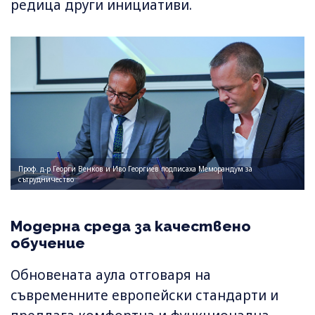
редица други инициативи.
Проф. д-р Георги Венков и Иво Георгиев подписаха Меморандум за
сътрудничество
Модерна среда за качествено
обучение
Обновената аула отговаря на
съвременните европейски стандарти и