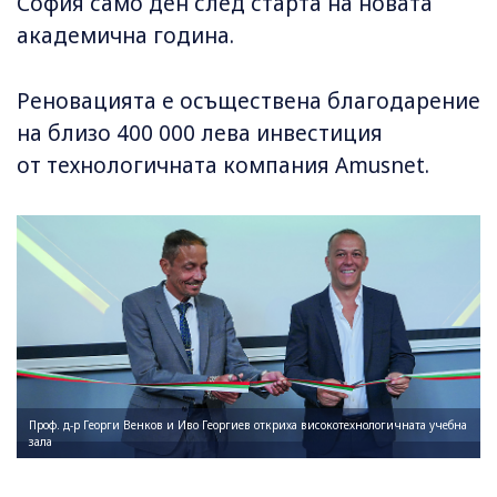
София само ден след старта на новата
академична година.
Реновацията е осъществена благодарение
на близо 400 000 лева инвестиция
от технологичната компания Amusnet.
Проф. д-р Георги Венков и Иво Георгиев откриха високотехнологичната учебна
зала