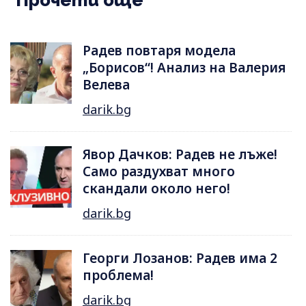
Прочети още
Радев повтаря модела
„Борисов“! Анализ на Валерия
Велева
darik.bg
Явор Дачков: Радев не лъже!
Само раздухват много
скандали около него!
darik.bg
Георги Лозанов: Радев има 2
проблема!
darik.bg