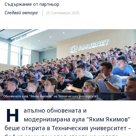
Съдържание от партньор
Следвай автора
25 Септември 2025
Обновената аула "Яким Якимов" на Техническия университет
Н
апълно обновената и
модернизирана аула "Яким Якимов"
беше открита в Техническия университет –