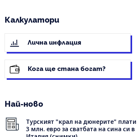
Калкулатори
Лична инфлация
Кога ще стана богат?
Най-ново
Турският "крал на дюнерите" плати
3 млн. евро за сватбата на сина си в
Италия (снимки)