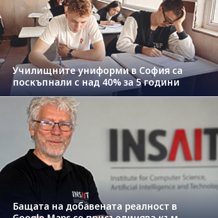
Училищните униформи в София са
поскъпнали с над 40% за 5 години
Бащата на добавената реалност в
Google Maps се присъединява към