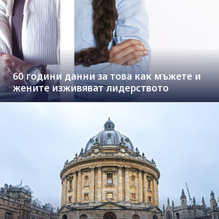
60 години данни за това как мъжете и
жените изживяват лидерството