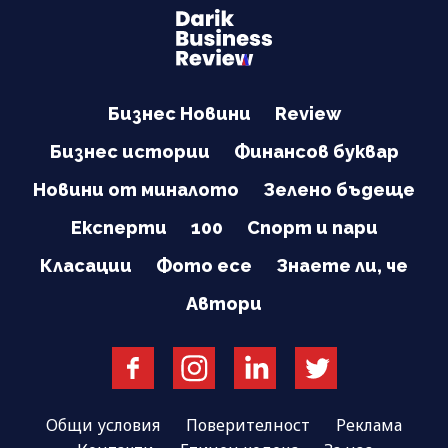
Бизнес Новини
Review
Бизнес истории
Финансов буквар
Новини от миналото
Зелено бъдеще
Експерти
100
Спорт и пари
Класации
Фото есе
Знаете ли, че
Автори
Общи условия
Поверителност
Реклама