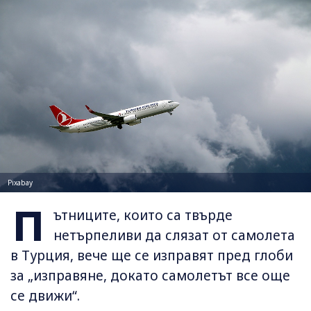
Pixabay
П
ътниците, които са твърде
нетърпеливи да слязат от самолета
в Турция, вече ще се изправят пред глоби
за „изправяне, докато самолетът все още
се движи“.