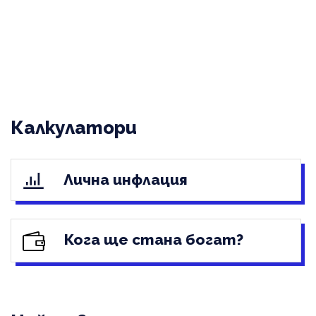
Калкулатори
Лична инфлация
Кога ще стана богат?