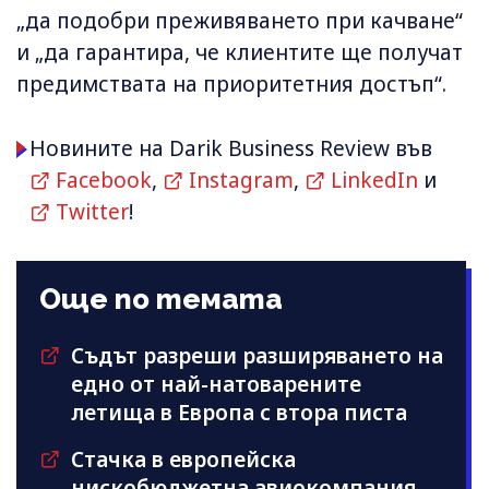
„да подобри преживяването при качване“
и „да гарантира, че клиентите ще получат
предимствата на приоритетния достъп“.
Новините на Darik Business Review във
Facebook
,
Instagram
,
LinkedIn
и
Twitter
!
Още по темата
Съдът разреши разширяването на
едно от най-натоварените
летища в Европа с втора писта
Стачка в европейска
нискобюджетна авиокомпания