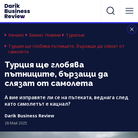
Начало
Бизнес Новини
Туризъм
Турция ще глобява пътниците, бързащи да слязат от
самолета
Турция ще глобява
пътниците, бързащи да
слязат от самолета
А вие изправяте ли се на пътеката, веднага след
като самолетът е кацнал?
Darik Business Review
28 Май 2025