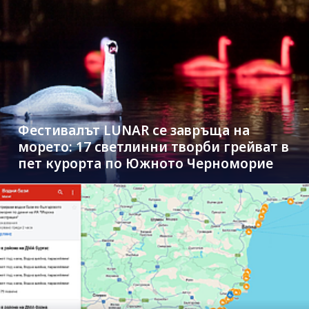
Фестивалът LUNAR се завръща на
морето: 17 светлинни творби грейват в
пет курорта по Южното Черноморие