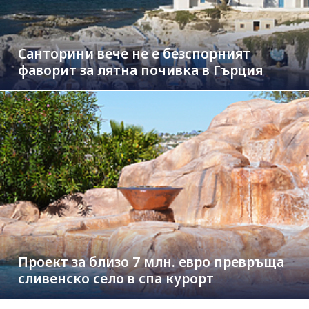
Санторини вече не е безспорният
фаворит за лятна почивка в Гърция
Проект за близо 7 млн. евро превръща
сливенско село в спа курорт