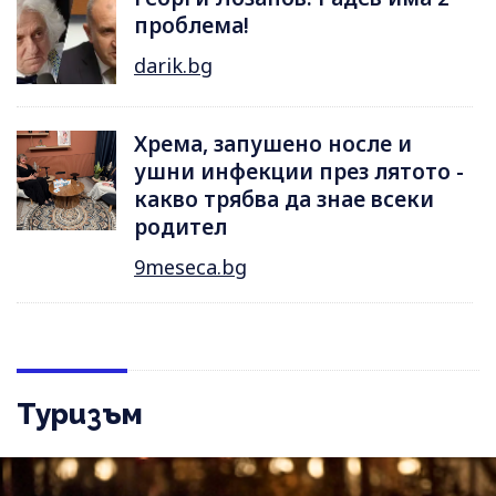
проблема!
darik.bg
Хрема, запушено носле и
ушни инфекции през лятотo -
какво трябва да знае всеки
родител
9meseca.bg
Туризъм