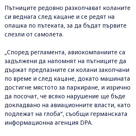
Пътниците редовно разкопчават коланите
си веднага след кацане и се редят на
опашка по пътеката, за да бъдат първите
слезли от самолета.
„Според регламента, авиокомпаниите са
задължени да напомнят на пътниците да
държат предпазните си колани закопчани
по време и след кацане, докато машината
достигне мястото за паркиране, и изрично
да посочат, че всяко нарушение ще бъде
докладвано на авиационните власти, като
подлежат на глоба“, съобщи германската
информационна агенция DPA.