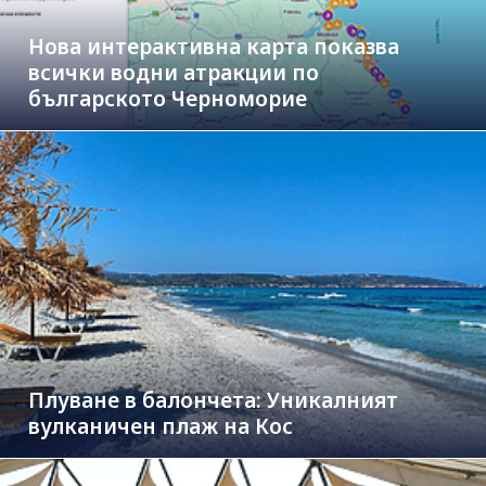
Нова интерактивна карта показва
всички водни атракции по
българското Черноморие
Плуване в балончета: Уникалният
вулканичен плаж на Кос