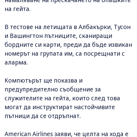
намаляване на прескачането на опашките
на гейта.
В тестове на летищата в Албакърки, Тусон
и Вашингтон пътниците, сканиращи
бордните си карти, преди да бъде извикан
номерът на групата им, са посрещнати с
аларма.
Компютърът ще показва и
предупредително съобщение за
служителите на гейта, които след това
могат да инструктират настойчивите
пътници да се отдръпнат.
American Airlines заяви, че целта на хода е