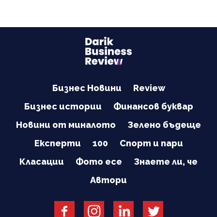
Бизнес Новини
Review
Бизнес истории
Финансов буквар
Новини от миналото
Зелено бъдеще
Експерти
100
Спорт и пари
Класации
Фото есе
Знаете ли, че
Автори