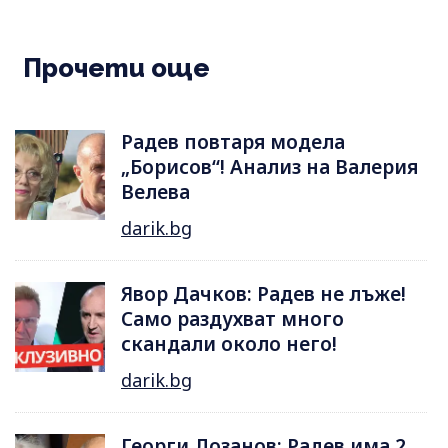
Прочети още
Радев повтаря модела
„Борисов“! Анализ на Валерия
Велева
darik.bg
Явор Дачков: Радев не лъже!
Само раздухват много
скандали около него!
darik.bg
Георги Лозанов: Радев има 2