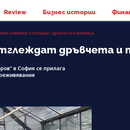
Review
Бизнес истории
Фина
ично училище отглеждат дръвчета и пшеница
отглеждат дръвчета и 
ров“ в София се прилага
преживявания