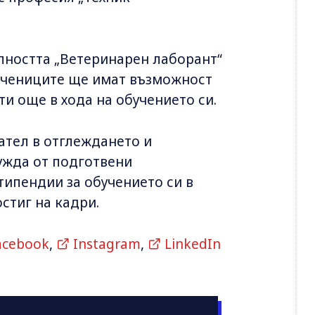
алността „Ветеринарен лаборант“
 Учениците ще имат възможност
и още в хода на обучението си.
ател в отглеждането и
нужда от подготвени
типендии за обучението си в
стиг на кадри.
acebook
,
Instagram
,
LinkedIn