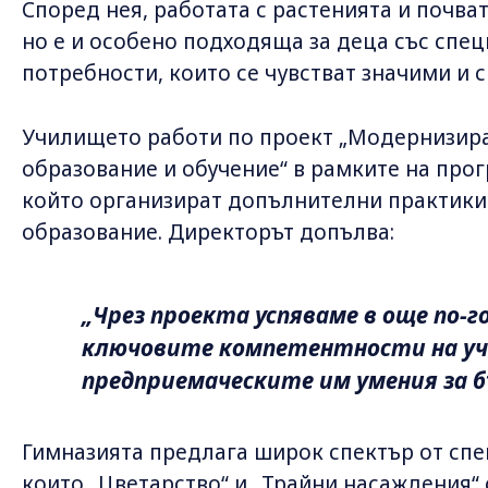
Според нея, работата с растенията и почва
но е и особено подходяща за деца със спе
потребности, които се чувстват значими и 
Училището работи по проект „Модернизир
образование и обучение“ в рамките на прог
който организират допълнителни практики 
образование. Директорът допълва:
„Чрез проекта успяваме в още по-г
ключовите компетентности на уч
предприемаческите им умения за б
Гимназията предлага широк спектър от спе
които „Цветарство“ и „Трайни насаждения“ 