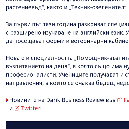
растениевъд“, както и „Техник-озеленител“.
За първи път тази година разкриват специ
с разширено изучаване на английски език.
да посещават ферми и ветеринарни кабинет
Нова е и специалността „Помощник-възпит
възпитанието на деца“, в която също има 
професионалисти. Учениците получават и с
направления, в които се очаква бъдещ недо
Новините на Darik Business Review във
F
и
Twitter
!