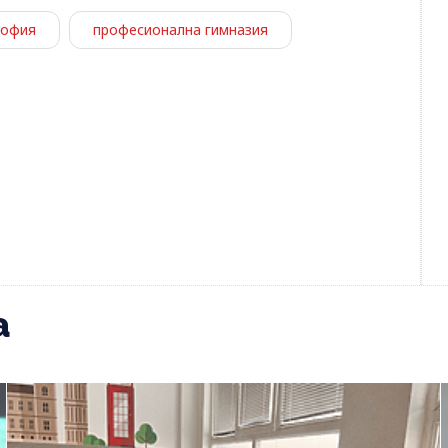
офия
професионална гимназия
а