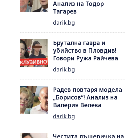
Анализ на Тодор
Тагарев
darik.bg
Брутална гавра и
убийство в Пловдив!
Говори Ружа Райчева
darik.bg
Радев повтаря модела
„Борисов“! Анализ на
Валерия Велева
darik.bg
Честита дъщеричка на