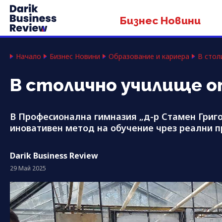
Бизнес Новини
Начало
Бизнес Новини
Образование и кариера
В стол
В столично училище 
В Професионална гимназия „д-р Стамен Григо
иновативен метод на обучение чрез реални 
Darik Business Review
29 Май 2025