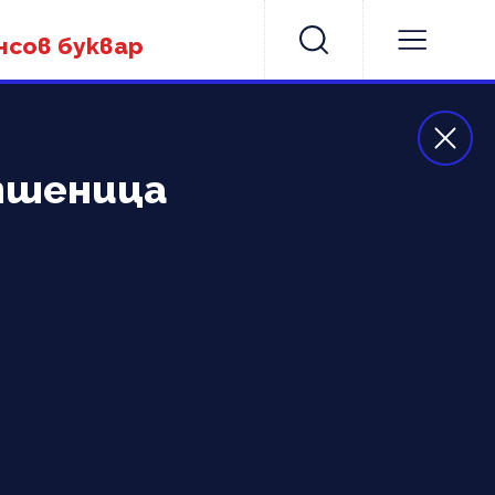
нсов буквар
пшеница