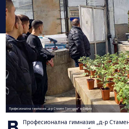
Професионална гимназия „д-р Стамен Григоров“ в София
В
Професионална гимназия „д-р Стамен