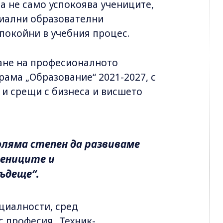
та не само успокоява учениците,
циални образователни
спокойни в учебния процес.
ане на професионалното
рама „Образование“ 2021-2027, с
и срещи с бизнеса и висшето
оляма степен да развиваме
ениците и
ъдеще“.
циалности, сред
с професия „Техник-