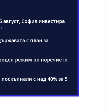
5 август, София инвестира
т
ържавата с план за
 воден режим по поречието
поскъпнали с над 40% за 5