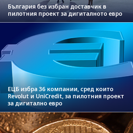
България без избран доставчик в
пилотния проект за дигиталното евро
ЕЦБ избра 36 компании, сред които
Revolut и UniCredit, за пилотния проект
за дигитално евро