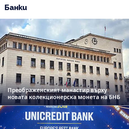
Банки
Преображенският манастир върху
новата колекционерска монета на БНБ