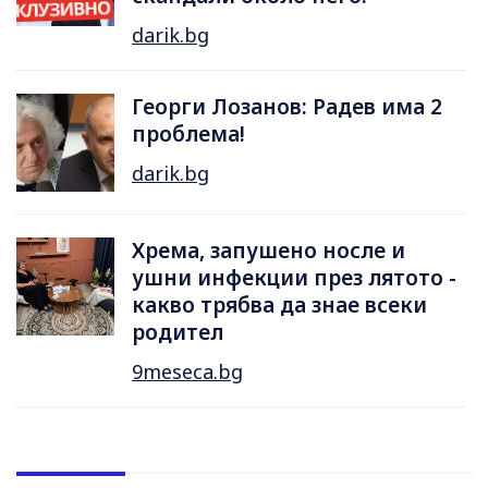
darik.bg
Георги Лозанов: Радев има 2
проблема!
darik.bg
Хрема, запушено носле и
ушни инфекции през лятотo -
какво трябва да знае всеки
родител
9meseca.bg