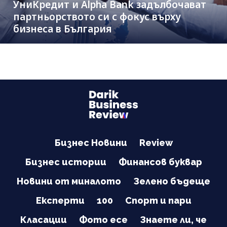
УниКредит и Alpha Bank задълбочават
партньорството си с фокус върху
бизнеса в България
Бизнес Новини
Review
Бизнес истории
Финансов буквар
Новини от миналото
Зелено бъдеще
Експерти
100
Спорт и пари
Класации
Фото есе
Знаете ли, че