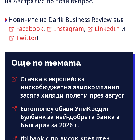
на Австралия по този въпрос.
Новините на Darik Business Review във
Facebook
,
Instagram
,
LinkedIn
и
Twitter
!
Още по темата
Стачка в европейска
нискобюджетна авиокомпания
засяга хиляди полети през август
Euromoney обяви УниКредит
Булбанк за най-добрата банка в
България за 2026 г.
tbi bank с по-висок кредитен