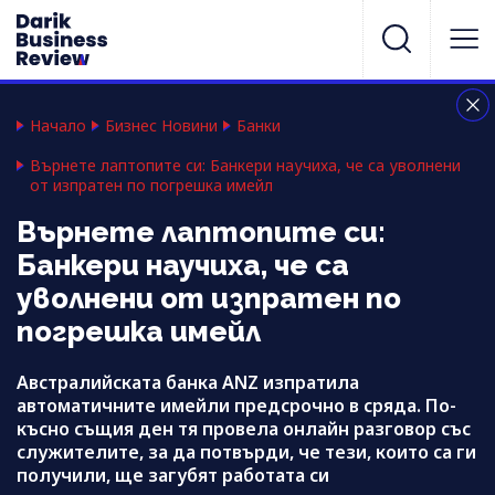
Начало
Бизнес Новини
Банки
Върнете лаптопите си: Банкери научиха, че са уволнени
от изпратен по погрешка имейл
Върнете лаптопите си:
Банкери научиха, че са
уволнени от изпратен по
погрешка имейл
Австралийската банка ANZ изпратила
автоматичните имейли предсрочно в сряда. По-
късно същия ден тя провела онлайн разговор със
служителите, за да потвърди, че тези, които са ги
получили, ще загубят работата си