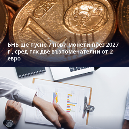
БНБ ще пусне 7 нови монети през 2027
г., сред тях две възпоменателни от 2
евро