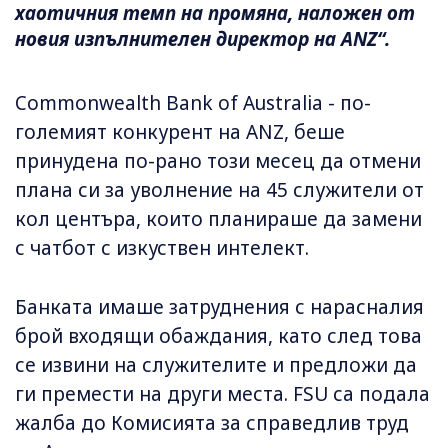
хаотичния темп на промяна, наложен от
новия изпълнителен директор на ANZ“.
Commonwealth Bank of Australia - по-
големият конкурент на ANZ, беше
принудена по-рано този месец да отмени
плана си за уволнение на 45 служители от
кол центъра, които планираше да замени
с чатбот с изкуствен интелект.
Банката имаше затруднения с нарасналия
брой входящи обаждания, като след това
се извини на служителите и предложи да
ги премести на други места. FSU са подала
жалба до Комисията за справедлив труд