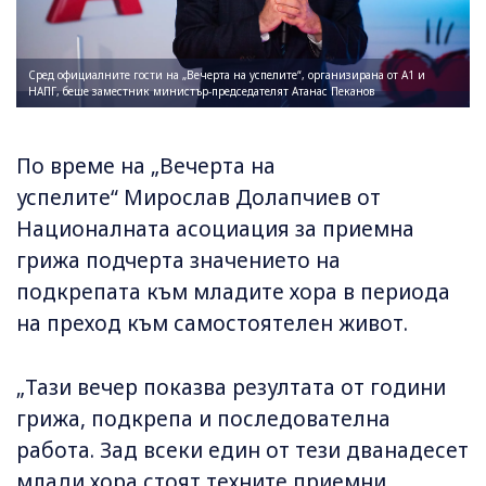
Сред официалните гости на „Вечерта на успелите“, организирана от А1 и
НАПГ, беше заместник министър-председателят Атанас Пеканов
По време на „Вечерта на
успелите“ Мирослав Долапчиев от
Националната асоциация за приемна
грижа подчерта значението на
подкрепата към младите хора в периода
на преход към самостоятелен живот.
„Тази вечер показва резултата от години
грижа, подкрепа и последователна
работа. Зад всеки един от тези дванадесет
млади хора стоят техните приемни