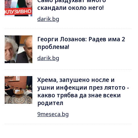
Само раздухват много
скандали около него!
darik.bg
Георги Лозанов: Радев има 2
проблема!
darik.bg
Хрема, запушено носле и
ушни инфекции през лятотo -
какво трябва да знае всеки
родител
9meseca.bg