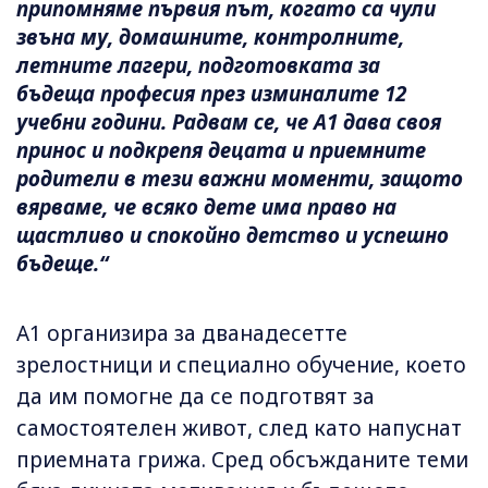
припомняме първия път, когато са чули
звъна му, домашните, контролните,
летните лагери, подготовката за
бъдеща професия през изминалите 12
учебни години. Радвам се, че А1 дава своя
принос и подкрепя децата и приемните
родители в тези важни моменти, защото
вярваме, че всяко дете има право на
щастливо и спокойно детство и успешно
бъдеще.“
А1 организира за дванадесетте
зрелостници и специално обучение, което
да им помогне да се подготвят за
самостоятелен живот, след като напуснат
приемната грижа. Сред обсъжданите теми