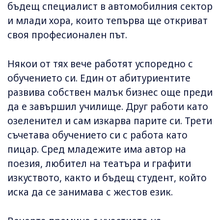
бъдещ специалист в автомобилния сектор
и млади хора, които тепърва ще откриват
своя професионален път.
Някои от тях вече работят успоредно с
обучението си. Един от абитуриентите
развива собствен малък бизнес още преди
да е завършил училище. Друг работи като
озеленител и сам изкарва парите си. Трети
съчетава обучението си с работа като
пицар. Сред младежите има автор на
поезия, любител на театъра и графити
изкуството, както и бъдещ студент, който
иска да се занимава с жестов език.