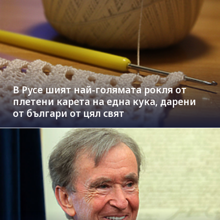
В Русе шият най-голямата рокля от
плетени карета на една кука, дарени
от българи от цял свят