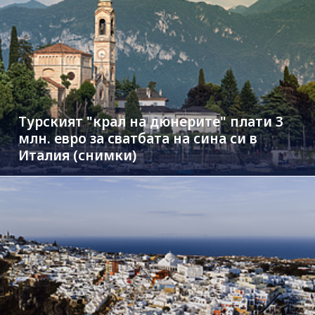
Турският "крал на дюнерите" плати 3
млн. евро за сватбата на сина си в
Италия (снимки)