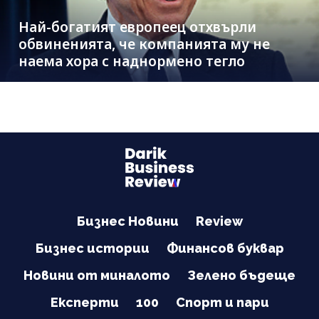
Най-богатият европеец отхвърли
обвиненията, че компанията му не
наема хора с наднормено тегло
Бизнес Новини
Review
Бизнес истории
Финансов буквар
Новини от миналото
Зелено бъдеще
Експерти
100
Спорт и пари