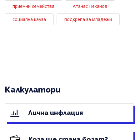
приемни семейства
Атанас Пеканов
социална кауза
подкрепа за младежи
Калкулатори
Лична инфлация
Кога ще стана богат?