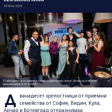
04 Юни 2026
12 абитуриенти от приемна грижа отпразнуваха своята „Вечер на успелите“,
организирана от А1 и НАПГ
Д
ванадесет зрелостници от приемни
семейства от София, Видин, Кула,
Арчар и Ботевград отпразнуваха