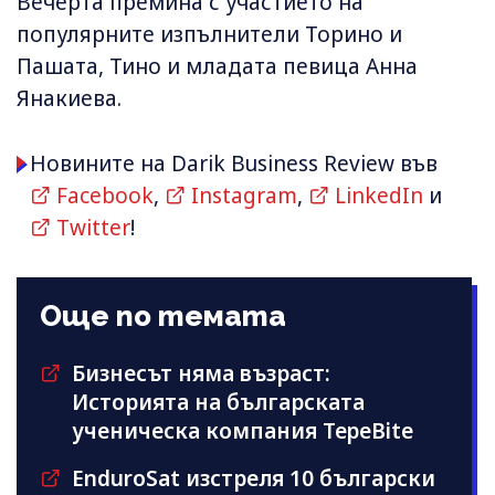
Вечерта премина с участието на
популярните изпълнители Торино и
Пашата, Тино и младата певица Анна
Янакиева.
Новините на Darik Business Review във
Facebook
,
Instagram
,
LinkedIn
и
Twitter
!
Още по темата
Бизнесът няма възраст:
Историята на българската
ученическа компания TepeBite
EnduroSat изстреля 10 български