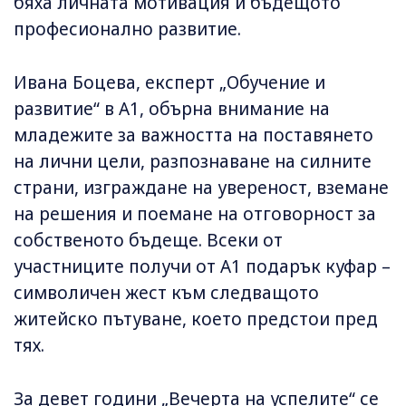
бяха личната мотивация и бъдещото
професионално развитие.
Ивана Боцева, експерт „Обучение и
развитие“ в А1, обърна внимание на
младежите за важността на поставянето
на лични цели, разпознаване на силните
страни, изграждане на увереност, вземане
на решения и поемане на отговорност за
собственото бъдеще. Всеки от
участниците получи от А1 подарък куфар –
символичен жест към следващото
житейско пътуване, което предстои пред
тях.
За девет години „Вечерта на успелите“ се