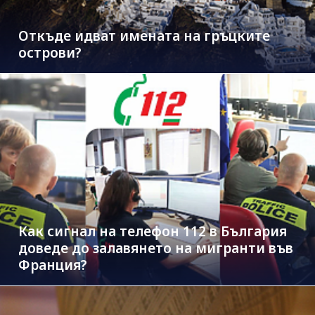
Откъде идват имената на гръцките
острови?
Как сигнал на телефон 112 в България
доведе до залавянето на мигранти във
Франция?