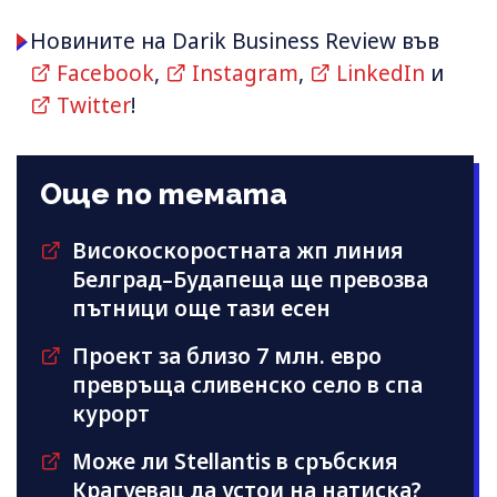
Новините на Darik Business Review във
Facebook
,
Instagram
,
LinkedIn
и
Twitter
!
Още по темата
Високоскоростната жп линия
Белград–Будапеща ще превозва
пътници още тази есен
Проект за близо 7 млн. евро
превръща сливенско село в спа
курорт
Може ли Stellantis в сръбския
Крагуевац да устои на натиска?