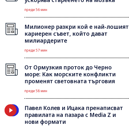
преди 56 мин
Милионер разкри кой е най-лошият
кариерен съвет, който дават
милиардерите
преди 57 мин
От Ормузкия проток до Черно
море: Как морските конфликти
променят световната търговия
преди 58 мин
Павел Колев и Ицака пренаписват
правилата на пазара с Media Z и
нови формати