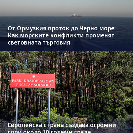
От Ормузкия проток до Черно море:
Как морските конфликти променят
световната търговия
Европейска страна създава огромни
гори около 10 големи града