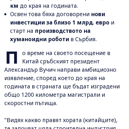
км
до края на годината.
Освен това бяха договорени
нови
инвестиции за близо 1 млрд. евро
и
старт на
производството на
хуманоидни роботи
в Сърбия.
П
о време на своето посещение в
Китай сръбският президент
Александър Вучич направи амбициозно
изявление, според което до края на
годината в страната ще бъдат изградени
общо 1200 километра магистрали и
скоростни пътища.
"Видях какво правят хората (китайците),
те започват цяла строителна индустрия,