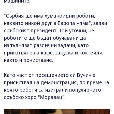
машините.
"Сърбия ще има хуманоидни роботи,
каквито никой друг в Европа няма", заяви
сръбският президент. Той уточни, че
роботите ще бъдат обучавани да
изпълняват различни задачи, като
приготвяне на кафе, закуска и коктейли,
както и почистване.
Като част от посещението си Вучич е
присъствал на демонстрация, по време на
която роботи са изиграли популярното
сръбско хоро "Моравац".