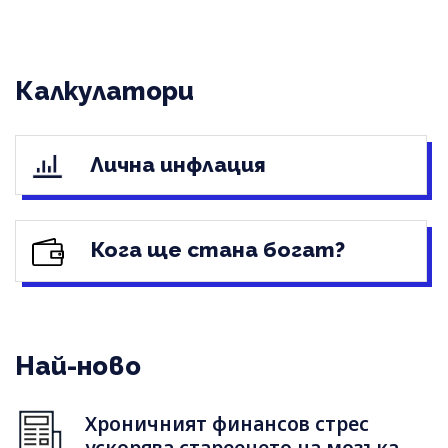
Калкулатори
Лична инфлация
Кога ще стана богат?
Най-ново
Хроничният финансов стрес
ускорява стареенето на мозъка