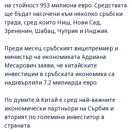
на стойност 953 милиона евро. Средствата
ще бъдат насочени към няколко сръбски
града, сред които Ниш, Нови Сад,
Зренянин, Шабац, Чуприя и Инджия.
Преди месец сръбският вицепремиер и
министър на икономиката Адриана
Месарович заяви, че китайските
инвестиции в сръбската икономика са
надхвърлили 7.2 милиарда евро.
По думите ѝ Китай е сред най-важните
икономически партньори на Сърбия и
вторият по големина инвеститор в
страната.