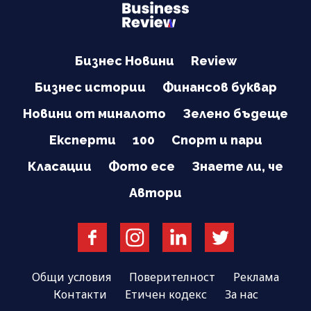
Бизнес Новини
Review
Бизнес истории
Финансов буквар
Новини от миналото
Зелено бъдеще
Експерти
100
Спорт и пари
Класации
Фото есе
Знаете ли, че
Автори
Общи условия
Поверителност
Реклама
Контакти
Етичен кодекс
За нас