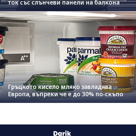
ток със слънчеви панели на балкона
Гръцкото кисело мляко завладява
Европа, въпреки че е до 30% по-скъпо