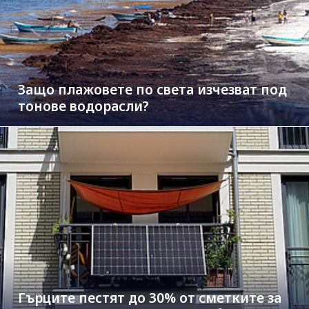
Защо плажовете по света изчезват под
тонове водорасли?
Гърците пестят до 30% от сметките за