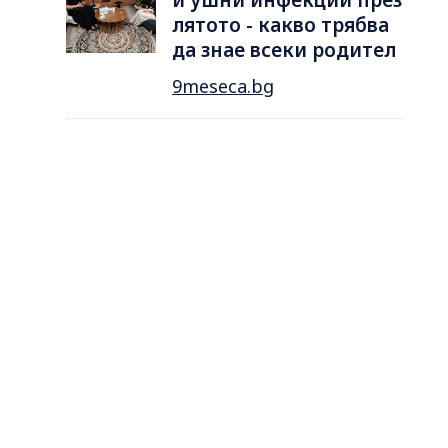
лятотo - какво трябва
да знае всеки родител
9meseca.bg