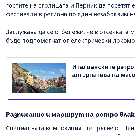
гостите на столицата и Перник да посетят 
фестивали в региона по един незабравим н
Заслужава да се отбележи, че в отсечката 
бъде подпомогнат от електрически локомо
Италианските ретро 
алтернатива на мас
Разписание и маршрут на ретро влак
Специалната композиция ще тръгне от Центр