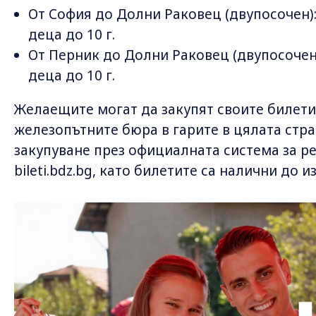
От София до Долни Раковец (двупосочен): 5
деца до 10 г.
От Перник до Долни Раковец (двупосочен): 
деца до 10 г.
Желаещите могат да закупят своите билети
железопътните бюра в гарите в цялата стра
закупуване през официалната система за р
bileti.bdz.bg, като билетите са налични до 