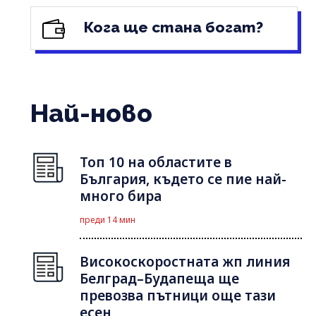
Кога ще стана богат?
Най-ново
Топ 10 на областите в
България, където се пие най-
много бира
преди 14 мин
Високоскоростната жп линия
Белград–Будапеща ще
превозва пътници още тази
есен