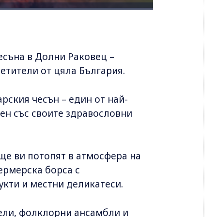
есъна в Долни Раковец –
етители от цяла България.
рския чесън – един от най-
тен със своите здравословни
– ще ви потопят в атмосфера на
фермерска борса с
укти и местни деликатеси.
ели, фолклорни ансамбли и