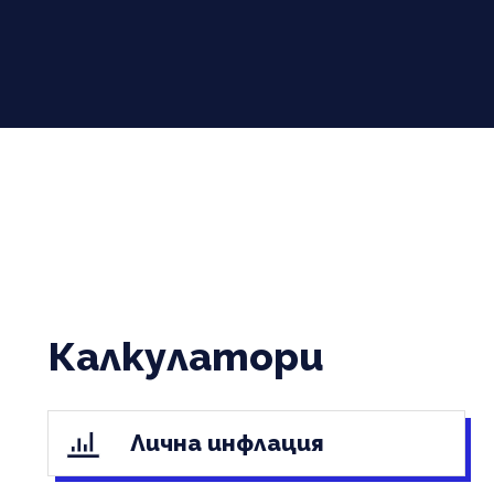
Калкулатори
Лична инфлация