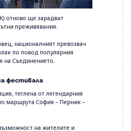
) отново ще зарадват
пътни преживявания.
овец, националният превозвач
влак по повод популярния
ня на Съединението.
на фестивала
иция, теглена от легендарния
по маршрута София – Перник –
 възможност на жителите и