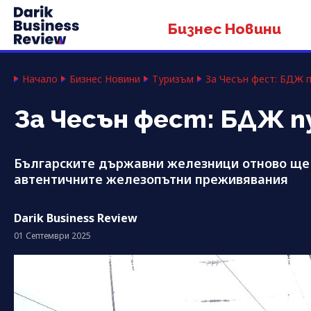
Бизнес Новини
Начало
Бизнес Новини
Туризъм
За Чесън фест: БДЖ 
За Чесън фест: БДЖ п
Българските държавни железници отново ще
автентичните железопътни преживявания
Darik Business Review
01 Септември 2025