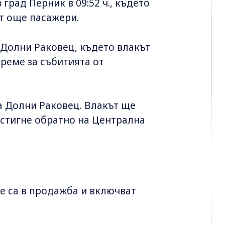
град Перник в 09:52 ч., където
т още пасажери.
 Долни Раковец, където влакът
авреме за събитията от
ра Долни Раковец. Влакът ще
ристигне обратно на Централна
е са в продажба и включват