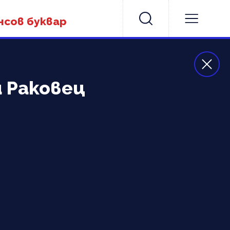
нсов буквар
и Раковец