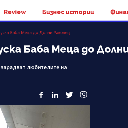
Review
Бизнес истории
Фина
пуска Баба Меца до Долни Раковец
уска Баба Меца до Долн
 зарадват любителите на