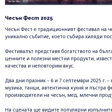
Чесън Фест 2025
Чесън Фест 2025
Чесън Фест е традиционният фестивал на ч
уникално събитие, което събира хиляди пос
Фестивалът представя богатството на бълга
ценните и полезни местни продукти, извес
качества и неповторим вкус.
Два дни празник – 6 и 7 септември 2025 г. 
музика, танци, автентична кухня и пъстра 
производители на чесън, мед, млечни прод
На сцената ще видите популярни изпълнит