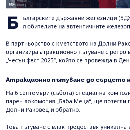
БДЖ
Б
ългарските държавни железници (БДЖ
любителите на автентичните железо
В партньорство с кметството на Долни Рак
организира атракционно пътуване с ретро 
„Чесън фест 2025“, който се провежда в Де
Атракционно пътуване до сърцето 
На 6 септември (събота) специална композ
парен локомотив „Баба Меца“, ще потегли 
Долни Раковец и обратно.
Това пътуване с влак предоставя уникална