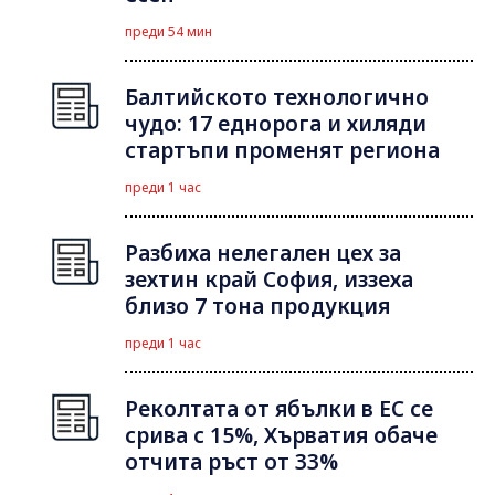
преди 54 мин
Балтийското технологично
чудо: 17 еднорога и хиляди
стартъпи променят региона
преди 1 час
Разбиха нелегален цех за
зехтин край София, иззеха
близо 7 тона продукция
преди 1 час
Реколтата от ябълки в ЕС се
срива с 15%, Хърватия обаче
отчита ръст от 33%