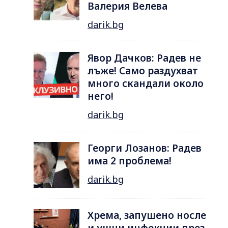
Валерия Велева
darik.bg
Явор Дачков: Радев не
лъже! Само раздухват
много скандали около
него!
darik.bg
Георги Лозанов: Радев
има 2 проблема!
darik.bg
Хрема, запушено носле
и ушни инфекции през