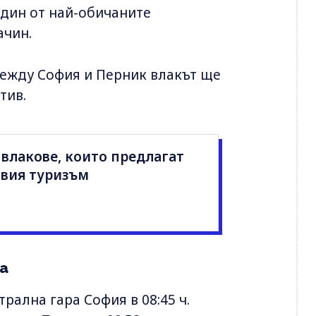
един от най-обичаните
ачин.
между София и Перник влакът ще
тив.
влакове, които предлагат
овия туризъм
а
ална гара София в 08:45 ч.