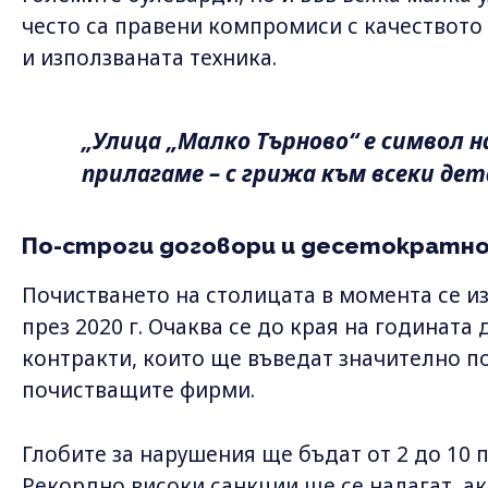
често са правени компромиси с качеството 
и използваната техника.
„Улица „Малко Търново“ е символ н
прилагаме – с грижа към всеки дета
По-строги договори и десетократно 
Почистването на столицата в момента се и
през 2020 г. Очаква се до края на годината
контракти, които ще въведат значително по
почистващите фирми.
Глобите за нарушения ще бъдат от 2 до 10 
Рекордно високи санкции ще се налагат, а