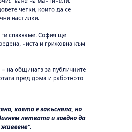
очистване на мантинели.
овете четки, които да се
чни настилки.
 ги спазваме, София ще
дредена, чиста и грижовна към
 – на общината за публичните
тотата пред дома и работното
на, която е закъсняла, но
дигнем летвата и заедно да
 живеене“.