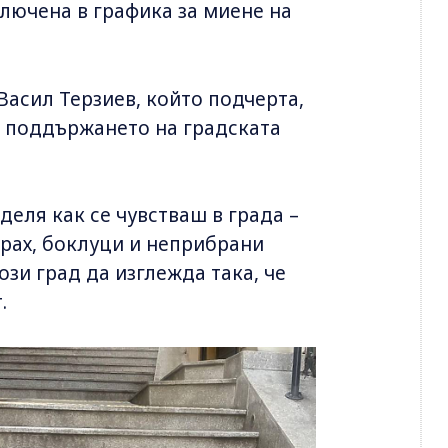
ключена в графика за миене на
Васил Терзиев, който подчерта,
м поддържането на градската
деля как се чувстваш в града –
рах, боклуци и неприбрани
ози град да изглежда така, че
.