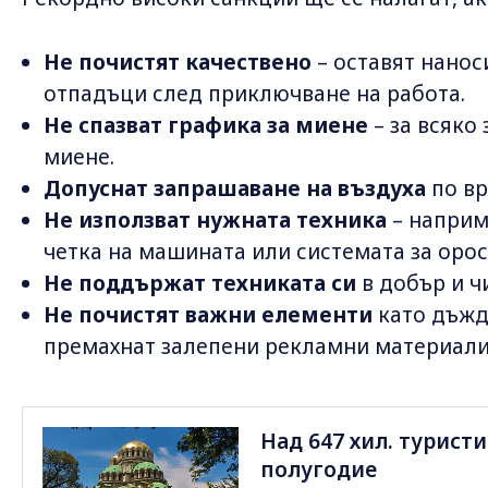
Не почистят качествено
– оставят наноси
отпадъци след приключване на работа.
Не спазват графика за миене
– за всяко
миене.
Допуснат запрашаване на въздуха
по вр
Не използват нужната техника
– наприм
четка на машината или системата за орос
Не поддържат техниката си
в добър и ч
Не почистят важни елементи
като дъжд
премахнат залепени рекламни материали
Над 647 хил. турист
полугодие