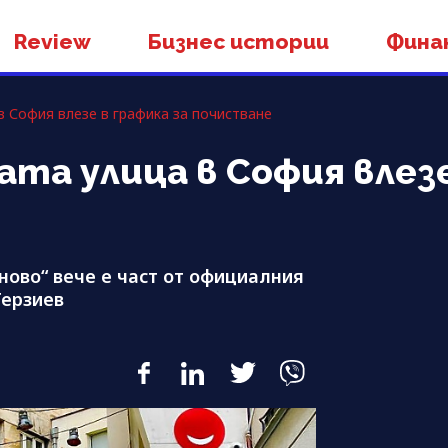
Review
Бизнес истории
Фина
в София влезе в графика за почистване
ата улица в София влезе
ово“ вече е част от официалния
Терзиев