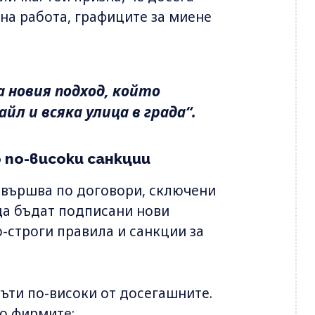
на работа, графиците за миене
а новия подход, който
йл и всяка улица в града“.
по-високи санкции
звършва по договори, сключени
 да бъдат подписани нови
-строги правила и санкции за
пъти по-високи от досегашните.
ко фирмите: