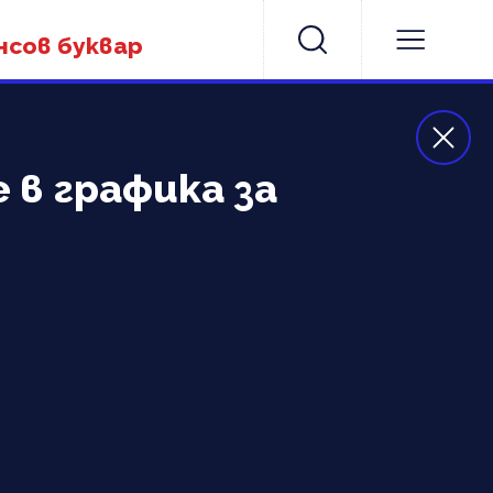
нсов буквар
 в графика за