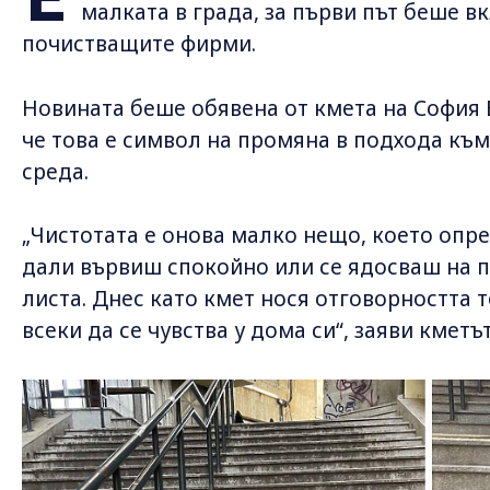
малката в града, за първи път беше в
почистващите фирми.
Новината беше обявена от кмета на София 
че това е символ на промяна в подхода къ
среда.
„Чистотата е онова малко нещо, което опре
дали вървиш спокойно или се ядосваш на п
листа. Днес като кмет нося отговорността т
всеки да се чувства у дома си“, заяви кметът