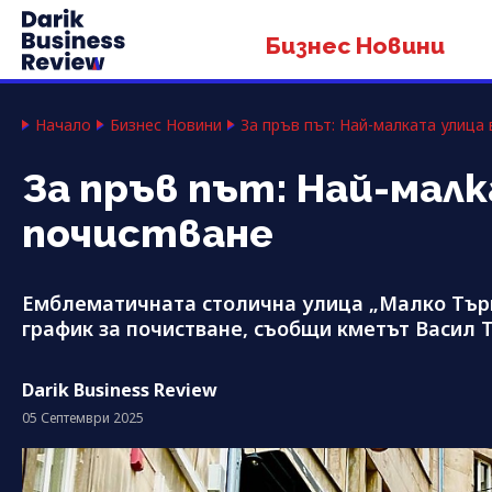
Бизнес Новини
Начало
Бизнес Новини
За пръв път: Най-малката улица 
За пръв път: Най-малк
почистване
Емблематичната столична улица „Малко Търн
график за почистване, съобщи кметът Васил 
Darik Business Review
05 Септември 2025