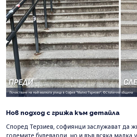
Почистване на най-малката улица в София "Малко Търново"; ©Столична община
Нов подход с грижа към детайла
Според Терзиев, софиянци заслужават да жи
големите булеварди, но и във всяка малка у