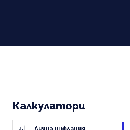
Калкулатори
Лична инфлация