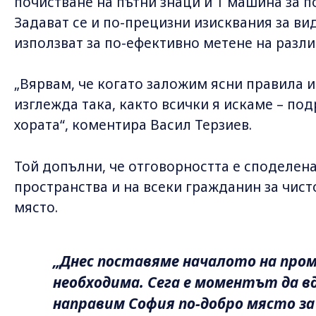
почистване на пътни знаци и 1 машина за п
Задават се и по-прецизни изисквания за вид
използват за по-ефективно метене на разли
„Вярвам, че когато заложим ясни правила и
изглежда така, както всички я искаме – по
хората“, коментира Васил Терзиев.
Той допълни, че отговорността е споделена
пространства и на всеки гражданин за чис
място.
„Днес поставяме началото на промя
необходима. Сега е моментът да в
направим София по-добро място за