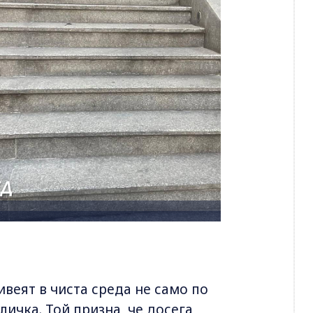
веят в чиста среда не само по
личка. Той призна, че досега