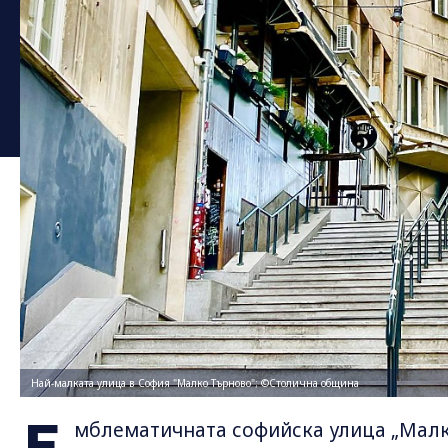
Най-малката улица в София "Малко Търново"; ©Столична община
Е
мблематичната софийска улица „Малко