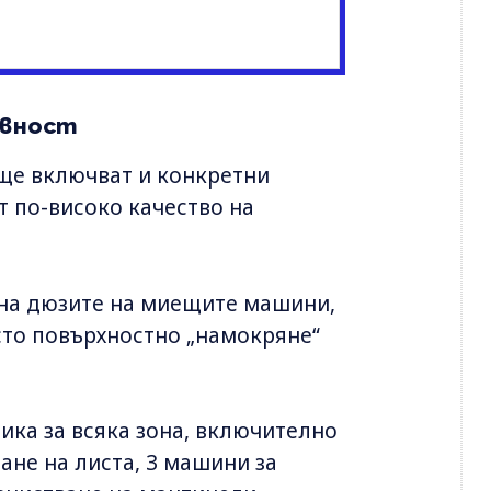
ивност
 ще включват и конкретни
т по-високо качество на
 на дюзите на миещите машини,
осто повърхностно „намокряне“
ика за всяка зона, включително
ане на листа, 3 машини за