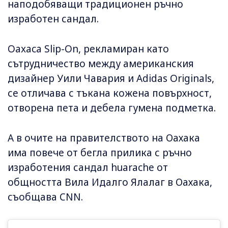
наподобяващи традиционен ръчно
изработен сандал.
Oaxaca Slip-On, рекламиран като
сътрудничество между американския
дизайнер Уили Чавария и Adidas Originals,
се отличава с тъкана кожена повърхност,
отворена пета и дебела гумена подметка.
А в очите на правителството на Оахака
има повече от бегла прилика с ръчно
изработения сандал huarache от
общността Вила Идалго Ялалаг в Оахака,
съобщава CNN.