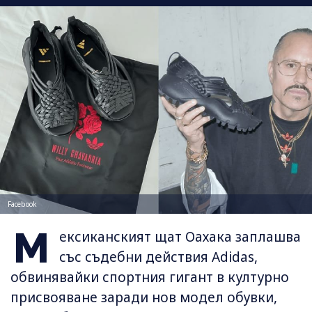
Facebook
М
ексиканският щат Оахака заплашва
със съдебни действия Adidas,
обвинявайки спортния гигант в културно
присвояване заради нов модел обувки,