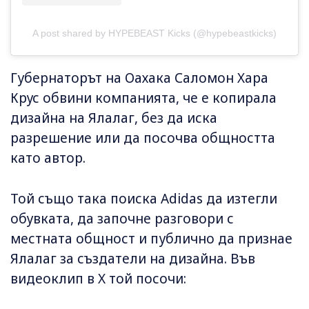
A post shared by HYPEBEAST Kicks (@hypebeastkicks)
Губернаторът на Оахака Саломон Хара
Крус обвини компанията, че е копирала
дизайна на Ялалаг, без да иска
разрешение или да посочва общността
като автор.
Той също така поиска Adidas да изтегли
обувката, да започне разговори с
местната общност и публично да признае
Ялалаг за създатели на дизайна. Във
видеоклип в X той посочи: