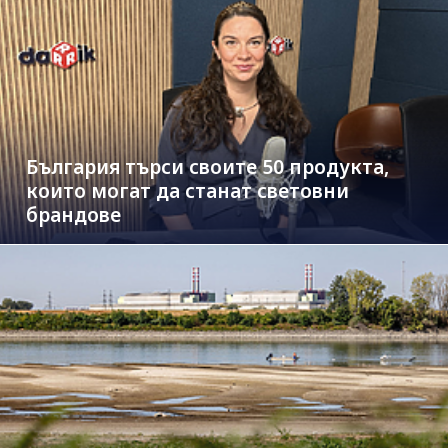
България търси своите 50 продукта,
които могат да станат световни
брандове