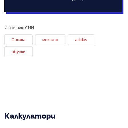
Източник: CNN
Оахака
мексико
adidas
обувки
Калкулатори