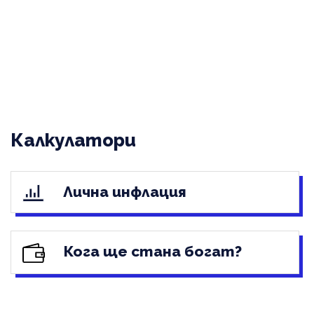
Калкулатори
Лична инфлация
Кога ще стана богат?