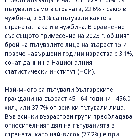
Преобладаващата част от тях - 71.3%, са
пътували само в страната, 22.6% - само в
чужбина, а 6.1% са пътували както в
страната, така и в чужбина. В сравнение
със същото тримесечие на 2023 г. общият
брой на пътувалите лица на възраст 15 и
повече навършени години нараства с 3.1%,
сочат данни на Националния
статистически институт (НСИ).
Най-много са пътували българските
граждани на възраст 45 - 64 години - 456.0
хил., или 37.7% от всички пътували лица.
Във всички възрастови групи преобладава
относителният дял на пътуванията в
страната, като най-висок (77.2%) е при