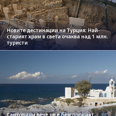
Новите дестинации на Турция: Най-
старият храм в света очаква над 1 млн.
туристи
Санторини вече не е безспорният