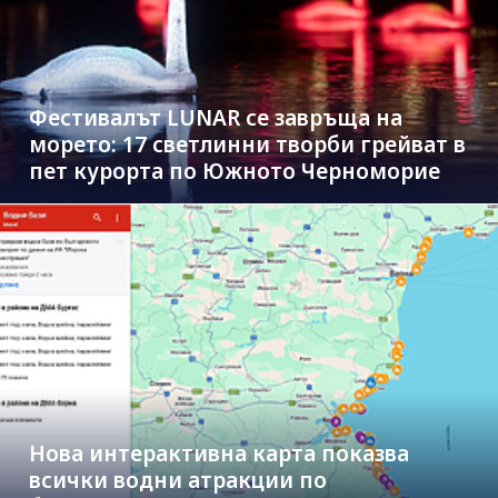
Фестивалът LUNAR се завръща на
морето: 17 светлинни творби грейват в
пет курорта по Южното Черноморие
Нова интерактивна карта показва
всички водни атракции по