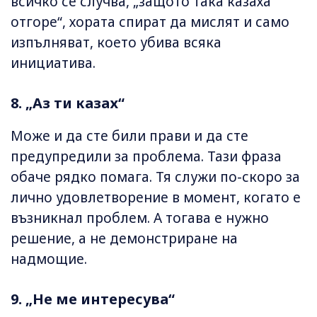
всичко се случва, „защото така казаха
отгоре“, хората спират да мислят и само
изпълняват, което убива всяка
инициатива.
8. „Аз ти казах“
Може и да сте били прави и да сте
предупредили за проблема. Тази фраза
обаче рядко помага. Тя служи по-скоро за
лично удовлетворение в момент, когато е
възникнал проблем. А тогава е нужно
решение, а не демонстриране на
надмощие.
9. „Не ме интересува“