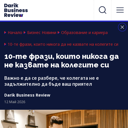
Начало
Бизнес Новини
Образование и кариера
10-те фрази, които никога да не казвате на колегите си
10-те фрази, които никога да
не казвате на колегите си
Важно е да се разбере, че колегата не е
задължително да бъде ваш приятел
Darik Business Review
12 Май 2026