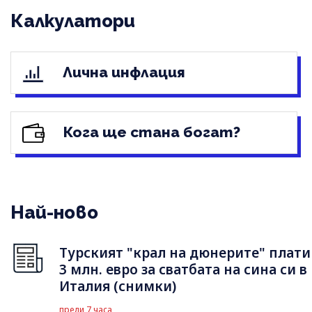
Калкулатори
Лична инфлация
Кога ще стана богат?
Най-ново
Турският "крал на дюнерите" плати
3 млн. евро за сватбата на сина си в
Италия (снимки)
преди 7 часа