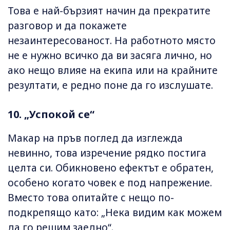
Това е най-бързият начин да прекратите
разговор и да покажете
незаинтересованост. На работното място
не е нужно всичко да ви засяга лично, но
ако нещо влияе на екипа или на крайните
резултати, е редно поне да го изслушате.
10. „Успокой се“
Макар на пръв поглед да изглежда
невинно, това изречение рядко постига
целта си. Обикновено ефектът е обратен,
особено когато човек е под напрежение.
Вместо това опитайте с нещо по-
подкрепящо като: „Нека видим как можем
да го решим заедно“.