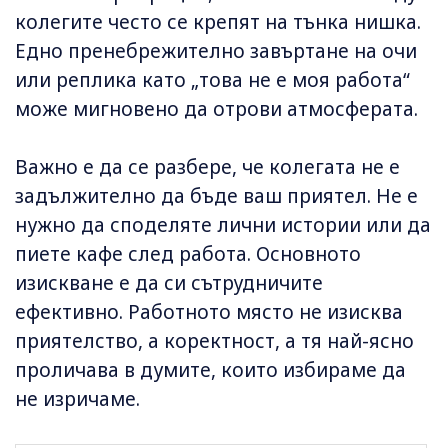
колегите често се крепят на тънка нишка.
Едно пренебрежително завъртане на очи
или реплика като „това не е моя работа“
може мигновено да отрови атмосферата.
Важно е да се разбере, че колегата не е
задължително да бъде ваш приятел. Не е
нужно да споделяте лични истории или да
пиете кафе след работа. Основното
изискване е да си сътрудничите
ефективно. Работното място не изисква
приятелство, а коректност, а тя най-ясно
проличава в думите, които избираме да
не изричаме.