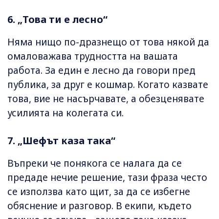
6. „Това ти е лесно“
Няма нищо по-дразнещо от това някой да
омаловажава трудността на вашата
работа. За един е лесно да говори пред
публика, за друг е кошмар. Когато казвате
това, вие не насърчавате, а обезценявате
усилията на колегата си.
7. „Шефът каза така“
Въпреки че понякога се налага да се
предаде нечие решение, тази фраза често
се използва като щит, за да се избегне
обяснение и разговор. В екипи, където