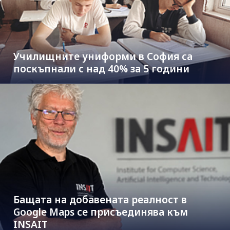
Училищните униформи в София са
поскъпнали с над 40% за 5 години
Бащата на добавената реалност в
Google Maps се присъединява към
INSAIT