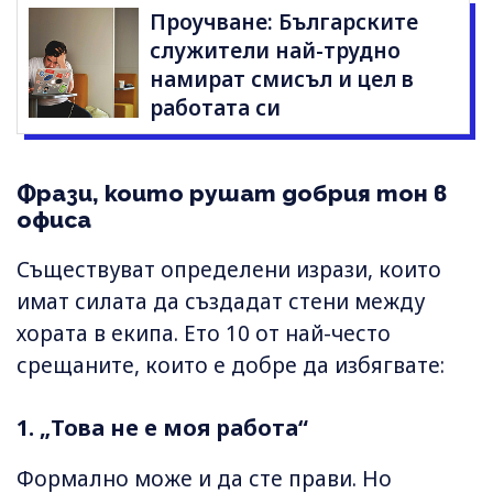
Проучване: Българските
служители най-трудно
намират смисъл и цел в
работата си
Фрази, които рушат добрия тон в
офиса
Съществуват определени изрази, които
имат силата да създадат стени между
хората в екипа. Ето 10 от най-често
срещаните, които е добре да избягвате:
1. „Това не е моя работа“
Формално може и да сте прави. Но