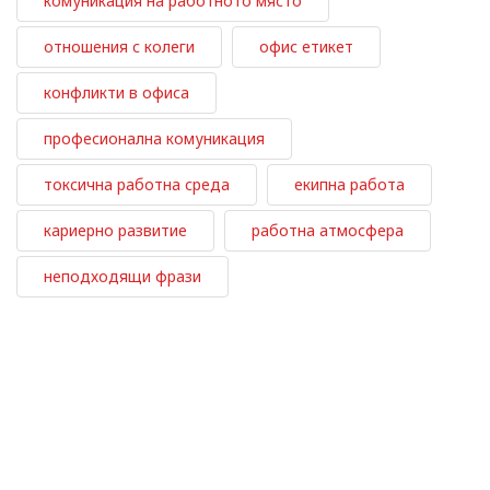
комуникация на работното място
отношения с колеги
офис етикет
конфликти в офиса
професионална комуникация
токсична работна среда
екипна работа
кариерно развитие
работна атмосфера
неподходящи фрази