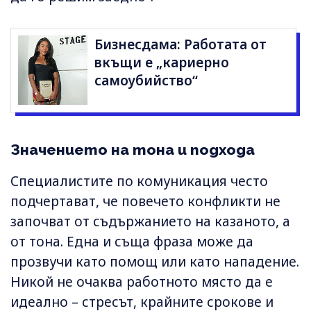
Бизнесдама: Работата от
вкъщи е „кариерно
самоубийство“
Значението на тона и подхода
Специалистите по комуникация често
подчертават, че повечето конфликти не
започват от съдържанието на казаното, а
от тона. Една и съща фраза може да
прозвучи като помощ или като нападение.
Никой не очаква работното място да е
идеално – стресът, крайните срокове и