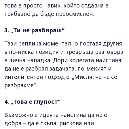
това е просто навик, който отдавна е
трябвало да бъде преосмислен.
3. „Ти не разбираш“
Тази реплика моментално поставя другия
в по-ниска позиция и превръща разговора
в лична нападка. Дори колегата наистина
да не е разбрал задачата, по-мекият и
интелигентен подход е: „Мисля, че не се
разбрахме“.
4. „Това е глупост“
Възможно е идеята наистина да не е
добра – да е скъпа, рискова или