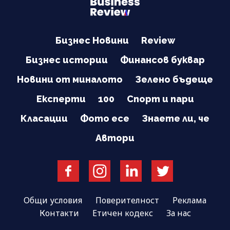
Бизнес Новини
Review
Бизнес истории
Финансов буквар
Новини от миналото
Зелено бъдеще
Експерти
100
Спорт и пари
Класации
Фото есе
Знаете ли, че
Автори
Общи условия
Поверителност
Реклама
Контакти
Етичен кодекс
За нас