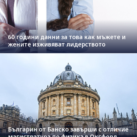
60 години данни за това как мъжете и
жените изживяват лидерството
Българин от Банско завърши с отличие
магистратура по физика в Оксфорд