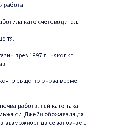
о работа.
работила като счетоводител.
е тя.
зин през 1997 г., няколко
ва.
 която също по онова време
почва работа, тъй като така
 мъжа си. Джейн обожавала да
ла възможност да се запознае с