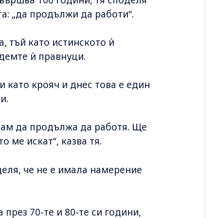
а: „да продължи да работи“.
, тъй като истинското ѝ
демте ѝ правнуци.
и като крояч и днес това е един
и.
кам да продължа да работя. Ще
 ме искат“, казва тя.
еля, че не е имала намерение
 през 70-те и 80-те си години,