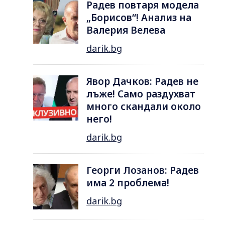
Радев повтаря модела
„Борисов“! Анализ на
Валерия Велева
darik.bg
Явор Дачков: Радев не
лъже! Само раздухват
много скандали около
него!
darik.bg
Георги Лозанов: Радев
има 2 проблема!
darik.bg