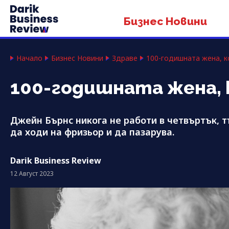
Бизнес Новини
Начало
Бизнес Новини
Здраве
100-годишната жена, 
100-годишната жена, 
Джейн Бърнс никога не работи в четвъртък, т
да ходи на фризьор и да пазарува.
Darik Business Review
12 Август 2023