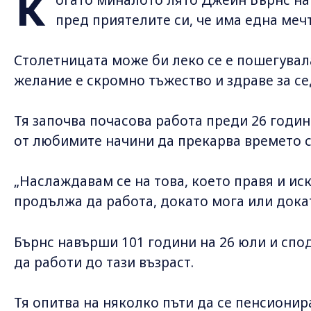
К
пред приятелите си, че има една мечт
Столетницата може би леко се е пошегувала
желание е скромно тъжество и здраве за се
Тя започва почасова работа преди 26 годин
от любимите начини да прекарва времето с
„Наслаждавам се на това, което правя и ис
продължа да работа, докато мога или докато
Бърнс навърши 101 години на 26 юли и спод
да работи до тази възраст.
Тя опитва на няколко пъти да се пенсионира