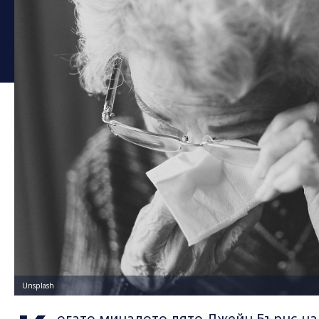
Unsplash
огато миналото лято Джейн Бърнс на