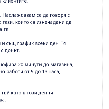
 клиентите.
и. Наслаждавам се да говоря с
с тези, които са изненадани да
а тя.
и същ график всеки ден. Тя
 с донът.
 шофира 20 минути до магазина,
о работи от 9 до 13 часа,
тъй като в този ден тя
ува.