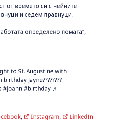
ст от времето си с нейните
 внуци и седем правнуци.
работата определено помага“,
ght to St. Augustine with
 birthday Jayne????????
s
#joann
#birthday
♬
acebook
,
Instagram
,
LinkedIn