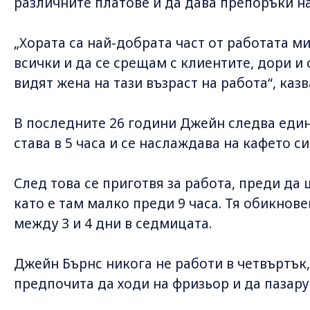
различните платове и да дава препоръки на
„Хората са най-добрата част от работата м
всички и да се срещам с клиентите, дори и 
видят жена на тази възраст на работа“, казв
В последните 26 години Джейн следва един 
става в 5 часа и се наслаждава на кафето си
След това се приготвя за работа, преди да
като е там малко преди 9 часа. Тя обикновен
между 3 и 4 дни в седмицата.
Джейн Бърнс никога не работи в четвъртък, 
предпочита да ходи на фризьор и да пазар