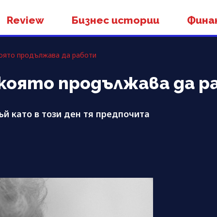
Review
Бизнес истории
Фина
която продължава да работи
която продължава да 
ъй като в този ден тя предпочита