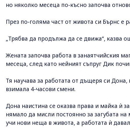
но няколко месеца по-късно започва отнов
През по-голяма част от живота си Бърнс е 
„Трябва да продължа да се движа“, казва ощ
Жената започва работа в занаятчийския мага
месеца, след като нейният съпруг Дик почи
Тя научава за работата от дъщеря си Дона,
взимала 4-часови смени.
Дона наистина се оказва права и майка ѝ за
нямало да мисли постоянно за загубата на
учи нови неща в живота, а работата ѝ дава