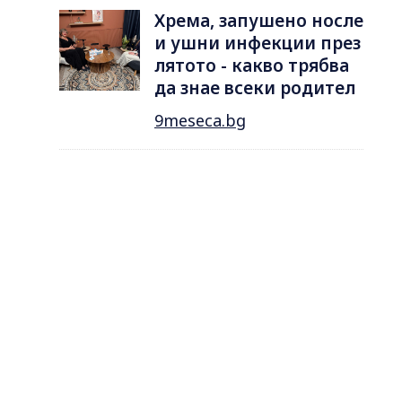
Хрема, запушено носле
и ушни инфекции през
лятотo - какво трябва
да знае всеки родител
9meseca.bg