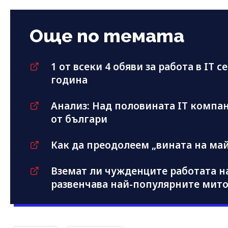
Още по темата
1 от всеки 4 обяви за работа в IT с
година
Анализ: Над половината IT компан
от българи
Как да преодолеем „вината на май
Вземат ли чужденците работата н
развенчава най-популярните мит