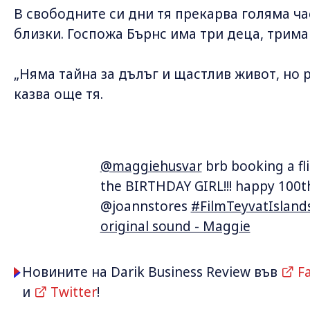
В свободните си дни тя прекарва голяма ча
близки. Госпожа Бърнс има три деца, трима
„Няма тайна за дълъг и щастлив живот, но 
казва още тя.
@maggiehusvar
brb booking a fli
the BIRTHDAY GIRL!!! happy 100th
@joannstores
#FilmTeyvatIsland
original sound - Maggie
Новините на Darik Business Review във
F
и
Twitter
!