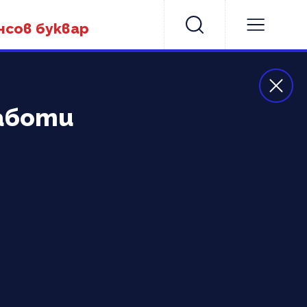
нсов буквар
работи