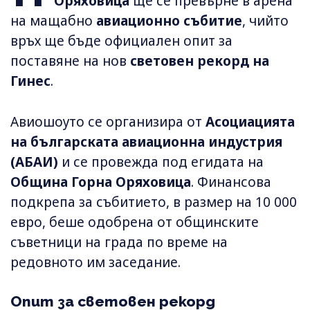
Оряховица
ще се превърне в арена
на мащабно
авиационно събитие
, чийто
връх ще бъде официален опит за
поставяне на нов
световен рекорд на
Гинес
.
Авиошоуто се организира от
Асоциацията
на българската авиационна индустрия
(АБАИ)
и се провежда под егидата на
Община Горна Оряховица
. Финансова
подкрепа за събитието, в размер на 10 000
евро, беше одобрена от общинските
съветници на града по време на
редовното им заседание.
Опит за световен рекорд