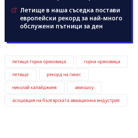
Летище в наша съседка постави
европейски рекорд за най-много
обслужени пътници за ден
летище горна оряховица
горна оряховица
летище
рекорд на гинес
николай калайджиев
авиошоу
асоциация на българската авиационна индустрия