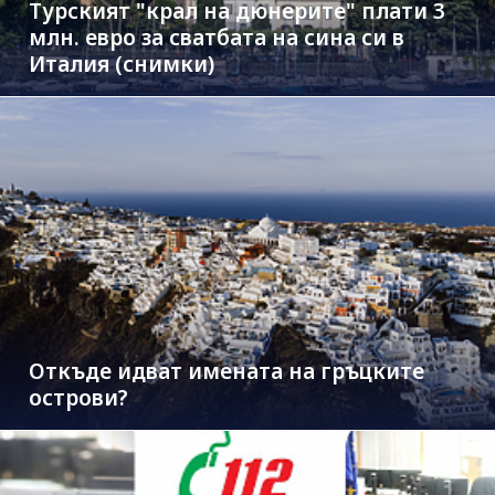
Турският "крал на дюнерите" плати 3
млн. евро за сватбата на сина си в
Италия (снимки)
Откъде идват имената на гръцките
острови?