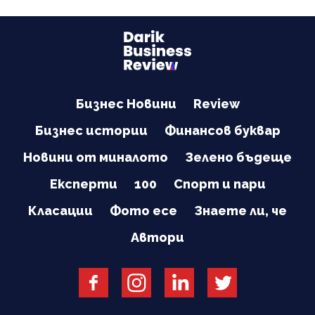
Бизнес Новини
Review
Бизнес истории
Финансов буквар
Новини от миналото
Зелено бъдеще
Експерти
100
Спорт и пари
Класации
Фото есе
Знаете ли, че
Автори