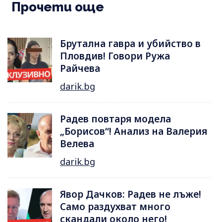
Прочети още
Брутална гавра и убийство в
Пловдив! Говори Ружа
Райчева
darik.bg
Радев повтаря модела
„Борисов“! Анализ на Валерия
Велева
darik.bg
Явор Дачков: Радев не лъже!
Само раздухват много
скандали около него!