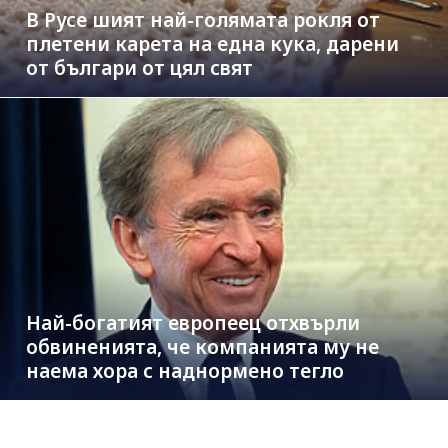
В Русе шият най-голямата рокля от
плетени карета на една кука, дарени
от българи от цял свят
Най-богатият европеец отхвърли
обвиненията, че компанията му не
наема хора с наднормено тегло