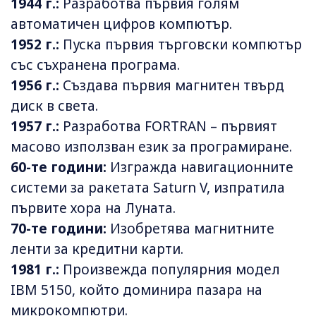
1944 г.:
Разработва първия голям
автоматичен цифров компютър.
1952 г.:
Пуска първия търговски компютър
със съхранена програма.
1956 г.:
Създава първия магнитен твърд
диск в света.
1957 г.:
Разработва FORTRAN – първият
масово използван език за програмиране.
60-те години:
Изгражда навигационните
системи за ракетата Saturn V, изпратила
първите хора на Луната.
70-те години:
Изобретява магнитните
ленти за кредитни карти.
1981 г.:
Произвежда популярния модел
IBM 5150, който доминира пазара на
микрокомпютри.