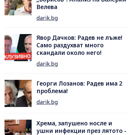
Велева
darik.bg
Явор Дачков: Радев не лъже!
Само раздухват много
скандали около него!
darik.bg
Георги Лозанов: Радев има 2
проблема!
darik.bg
Хрема, запушено носле и
ушни инфекции през лятотo -