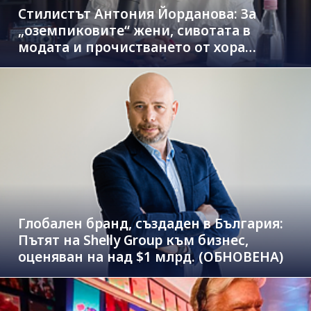
Стилистът Антония Йорданова: За
„оземпиковите“ жени, сивотата в
модата и прочистването от хора
паразити
Глобален бранд, създаден в България:
Пътят на Shelly Group към бизнес,
оценяван на над $1 млрд. (ОБНОВЕНА)