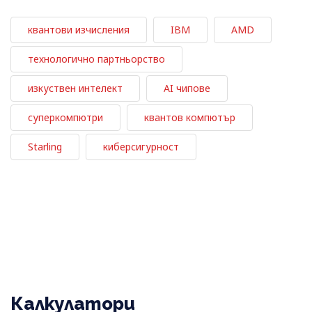
квантови изчисления
IBM
AMD
технологично партньорство
изкуствен интелект
AI чипове
суперкомпютри
квантов компютър
Starling
киберсигурност
Калкулатори