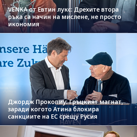
VENKA от Евтин лукс: Дрехите втора
ръка са начин на мислене, не просто
икономия
Джордж Прокопиу: Гръцкият магнат,
заради когото Атина блокира
санкциите на ЕС срещу Русия