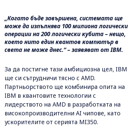
„Когато бъде завършена, системата ще
може да изпълнява 100 милиона логически
операции на 200 логически кубита – нещо,
което нито един квантов компютър в
света не може днес.“ – заявяват от IBM.
За да постигне тази амбициозна цел, IBM
ще си сътрудничи тясно с AMD.
Партньорството ще комбинира опита на
IBM в квантовите технологии с
лидерството на AMD в разработката на
високопроизводителни AI чипове, като
ускорителите от серията MI350.