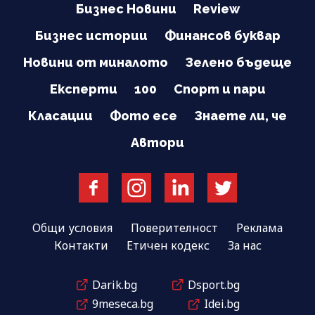
Бизнес Новини
Review
Бизнес истории
Финансов буквар
Новини от миналото
Зелено бъдеще
Експерти
100
Спорт и пари
Класации
Фото есе
Знаете ли, че
Автори
Общи условия
Поверителност
Реклама
Контакти
Етичен кодекс
За нас
Darik.bg
Dsport.bg
9meseca.bg
Idei.bg