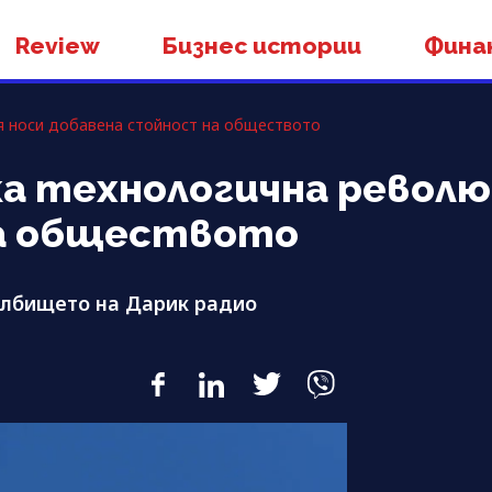
Review
Бизнес истории
Фина
ия носи добавена стойност на обществото
яка технологична револ
на обществото
ълбището на Дарик радио