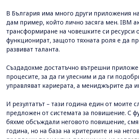
В България има много други приложения на
дам пример, който лично засяга мен. IBM а
трансформиране на човешките си ресурси от
функционират, защото тяхната роля е да пр
развиват таланта.
Създадохме достатъчно вътрешни приложен
процесите, за да ги улесним и да ги подобри
управляват кариерата, а мениджърите да и
И резултатът – тази година един от моите
предложен от системата за повишение. С 
бяхме обсъждали неговото повишение, смя
година, но на база на критериите и на него