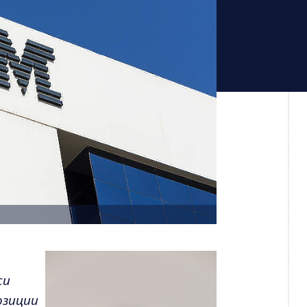
си
озиции