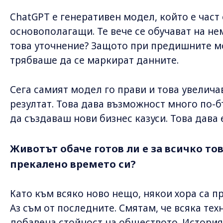
ChatGPT е генеративен модел, който е част
основополагащи. Те вече се обучават на н
това уточнение? Защото при предишните 
трябваше да се маркират данните.
Сега самият модел го прави и това увелича
резултат. Това дава възможност много по-б
да създаваш нови бизнес казуси. Това дава
Животът обаче готов ли е за всичко то
прекалено времето си?
Като към всяко ново нещо, някои хора са п
Аз съм от последните. Смятам, че всяка те
добавена стойност на обществото. Историят