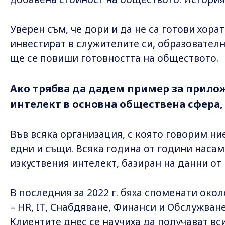
Уверен съм, че дори и да не са готови хора
инвестират в служителите си, образовател
ще се повиши готовността на обществото.
Ако трябва да дадем пример за прило
интелект в основна обществена сфера,
Във всяка организация, с която говорим ни
едни и същи. Всяка година от години насам
изкуствения интелект, базиран на данни от
В последния за 2022 г. бяха споменати око
– HR, IT, Снабдяване, Финанси и Обслужване
Клиентите днес се научиха да получават вси