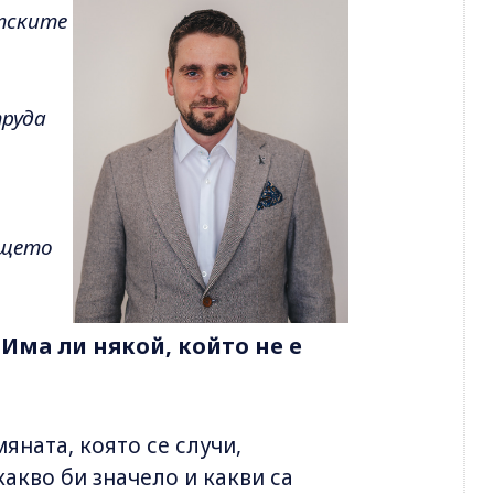
тските
труда
ището
 Има ли някой, който не е
мяната, която се случи,
какво би значело и какви са