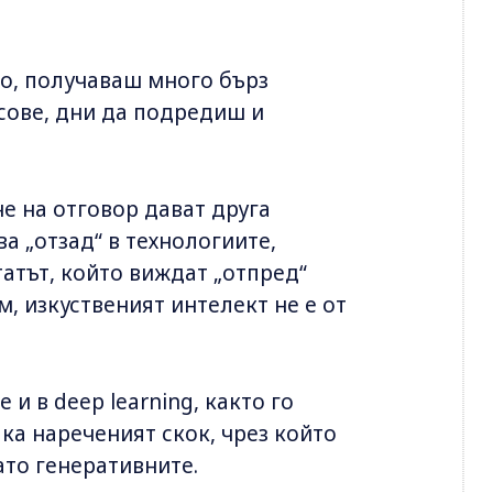
о, получаваш много бърз
сове, дни да подредиш и
е на отговор дават друга
ва „отзад“ в технологиите,
татът, който виждат „отпред“
м, изкуственият интелект не е от
и в deep learning, както го
ака нареченият скок, чрез който
то генеративните.