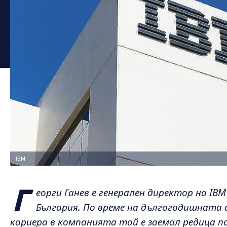
IBM
Г
еорги Ганев е генерален директор на IBM
България. По време на дългогодишната 
кариера в компанията той е заемал редица п