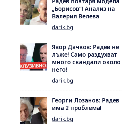
Радев повтаря модела
„Борисов“! Анализ на
Валерия Велева
darik.bg
Явор Дачков: Радев не
лъже! Само раздухват
много скандали около
него!
darik.bg
Георги Лозанов: Радев
има 2 проблема!
darik.bg