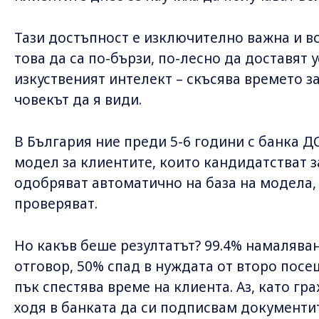
Тази достъпност е изключително важна и вс
това да са по-бързи, по-лесно да доставят у
изкуственият интелект – скъсява времето з
човекът да я види.
В България ние преди 5-6 години с банка Д
модел за клиентите, които кандидатстват за
одобряват автоматично на база на модела,
проверяват.
Но какъв беше резултатът? 99.4% намалява
отговор, 50% спад в нуждата от второ посе
пък спестява време на клиента. Аз, като гр
ходя в банката да си подписвам документи