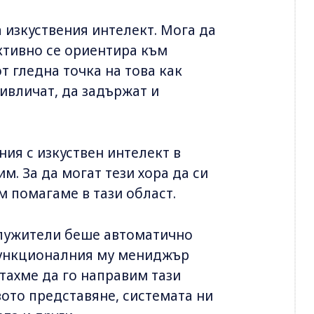
 изкуствения интелект. Мога да
ктивно се ориентира към
 гледна точка на това как
ивличат, да задържат и
ия с изкуствен интелект в
м. За да могат тези хора да си
м помагаме в тази област.
 служители беше автоматично
функционалния му мениджър
тахме да го направим тази
вото представяне, системата ни