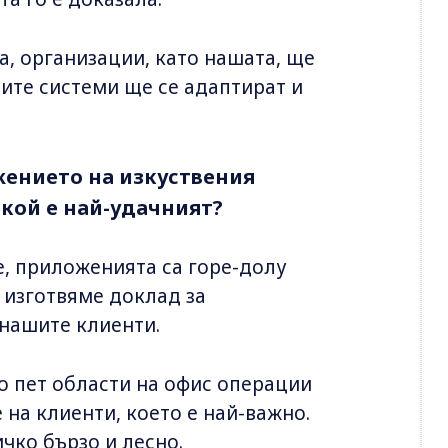
та, организации, като нашата, ще
ните системи ще се адаптират и
жението на изкуствения
 кой е най-удачният?
е, приложенията са горе-долу
 изготвяме доклад за
 нашите клиенти.
ло пет области на офис операции
 на клиенти, което е най-важно.
чко бързо и лесно.