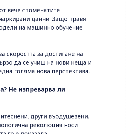
 от вече споменатите
емаркирани данни. Защо правя
модели на машинно обучение
ва скоростта за достигане на
ързо да се учиш на нови неща и
 една голяма нова перспектива.
ва? Не изпреварва ли
ритеснени, други въодушевени.
хнологична революция носи
а го е доказала.