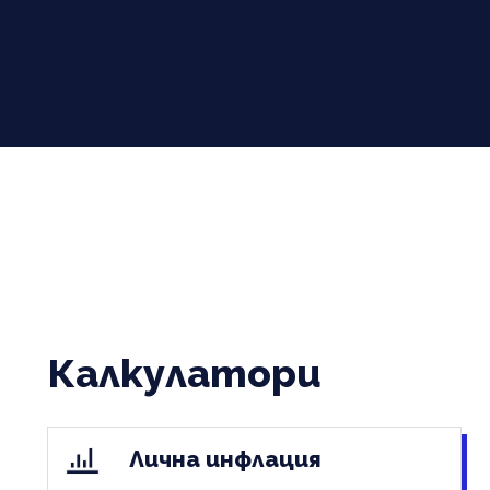
Калкулатори
Лична инфлация