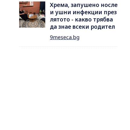
Хрема, запушено носле
и ушни инфекции през
лятотo - какво трябва
да знае всеки родител
9meseca.bg