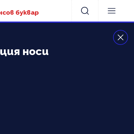
нсов буквар
юция носи