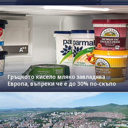
Гръцкото кисело мляко завладява
Европа, въпреки че е до 30% по-скъпо