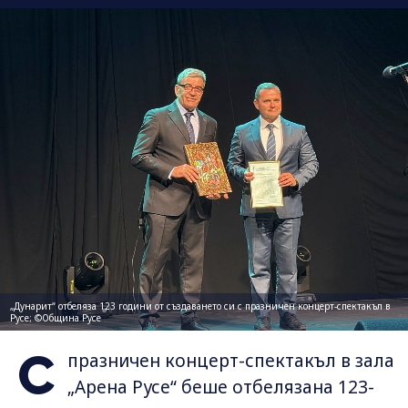
„Дунарит“ отбеляза 123 години от създаването си с празничен концерт-спектакъл в
Русе; ©Община Русе
С
празничен концерт-спектакъл в зала
„Арена Русе“ беше отбелязана 123-