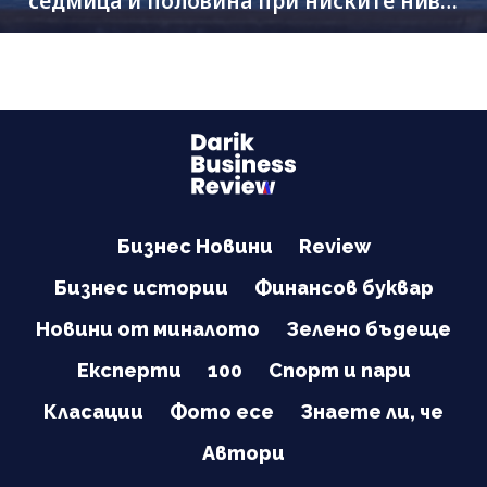
седмица и половина при ниските нива
на Дунав
Бизнес Новини
Review
Бизнес истории
Финансов буквар
Новини от миналото
Зелено бъдеще
Експерти
100
Спорт и пари
Класации
Фото есе
Знаете ли, че
Автори