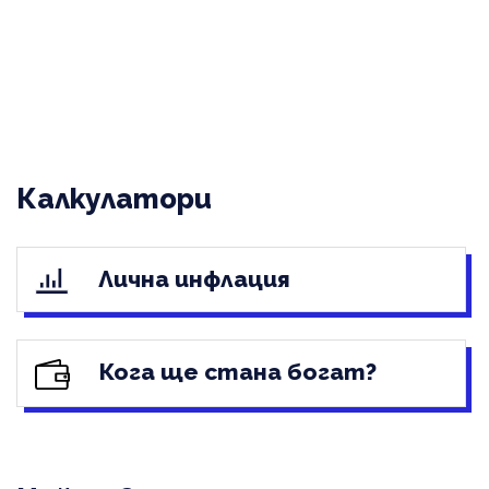
Калкулатори
Лична инфлация
Кога ще стана богат?