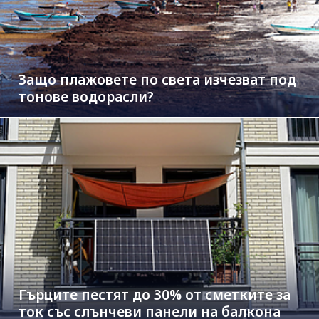
Защо плажовете по света изчезват под
тонове водорасли?
Гърците пестят до 30% от сметките за
ток със слънчеви панели на балкона