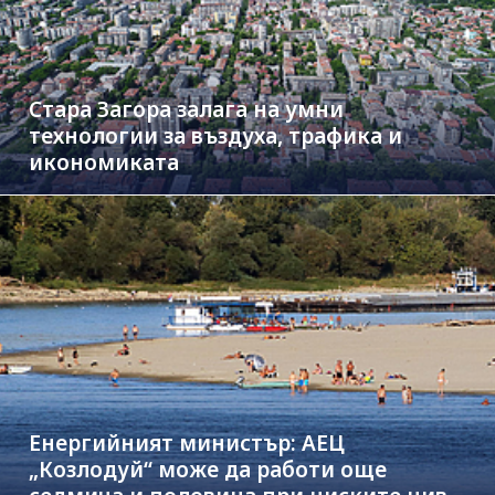
Стара Загора залага на умни
технологии за въздуха, трафика и
икономиката
Енергийният министър: АЕЦ
„Козлодуй“ може да работи още