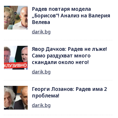
Радев повтаря модела
„Борисов“! Анализ на Валерия
Велева
darik.bg
Явор Дачков: Радев не лъже!
Само раздухват много
скандали около него!
darik.bg
Георги Лозанов: Радев има 2
проблема!
darik.bg