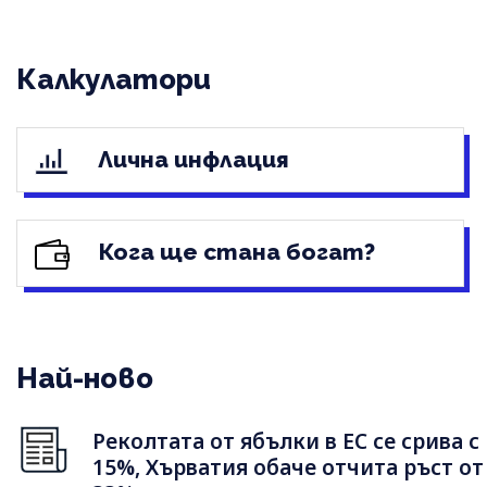
Калкулатори
Лична инфлация
Кога ще стана богат?
Най-ново
Реколтата от ябълки в ЕС се срива с
15%, Хърватия обаче отчита ръст от