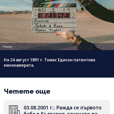
Pixabay
На 24 август 1891 г. Томас Едисон патентова
кинокамерата.
Четете още
03.08.2001 г.: Ражда се първото
бебе в България, заченато по