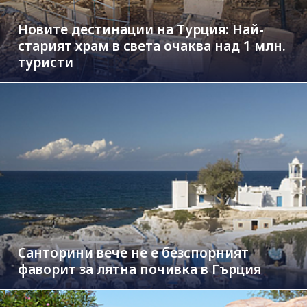
Новите дестинации на Турция: Най-
старият храм в света очаква над 1 млн.
туристи
Санторини вече не е безспорният
фаворит за лятна почивка в Гърция