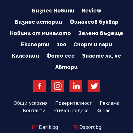
Бизнес Новини
Review
Бизнес истории
Финансов буквар
Новини от миналото
Зелено бъдеще
Експерти
100
Спорт и пари
Класации
Фото есе
Знаете ли, че
Автори
Общи условия
Поверителност
Реклама
Контакти
Етичен кодекс
За нас
Darik.bg
Dsport.bg