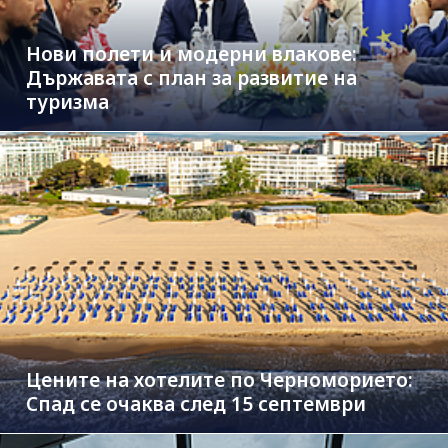
Нови полети и модерни влакове:
Държавата с план за развитие на
туризма
Цените на хотелите по Черноморието:
Спад се очаква след 15 септември