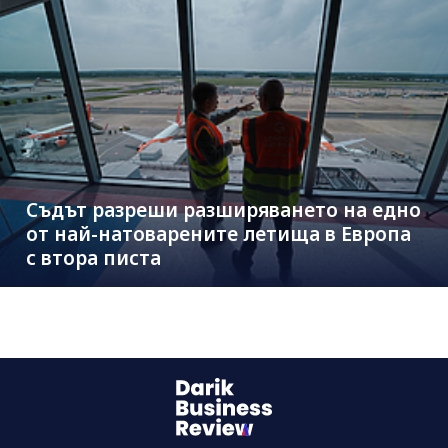
Съдът разреши разширяването на едно
от най-натоварените летища в Европа
с втора писта