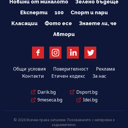
Новини от миналото
Зелено бъдеще
Експерти
100
Спорт и пари
Класации
Фото есе
Знаете ли, че
Автори
Общи условия
Поверителност
Реклама
Контакти
Етичен кодекс
За нас
Darik.bg
Dsport.bg
9meseca.bg
Idei.bg
© 2026 Всички права запазени. Позоваването с хиперлинк е
задължително.