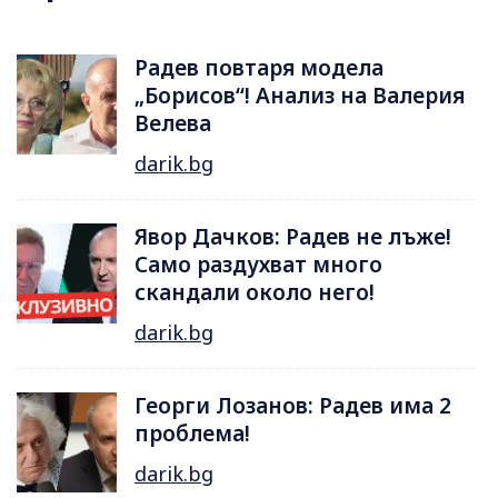
Радев повтаря модела
„Борисов“! Анализ на Валерия
Велева
darik.bg
Явор Дачков: Радев не лъже!
Само раздухват много
скандали около него!
darik.bg
Георги Лозанов: Радев има 2
проблема!
darik.bg