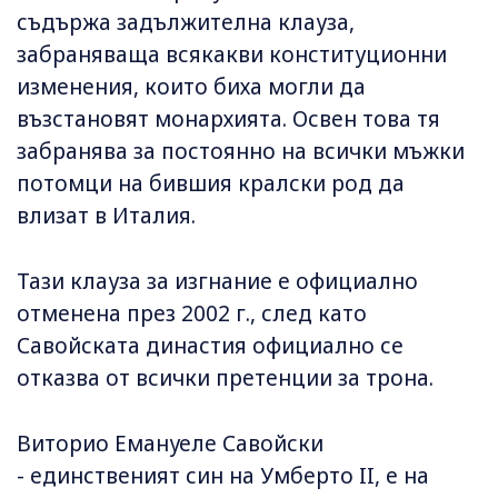
съдържа задължителна клауза,
забраняваща всякакви конституционни
изменения, които биха могли да
възстановят монархията. Освен това тя
забранява за постоянно на всички мъжки
потомци на бившия кралски род да
влизат в Италия.
Тази клауза за изгнание е официално
отменена през 2002 г., след като
Савойската династия официално се
отказва от всички претенции за трона.
Виторио Емануеле Савойски
- единственият син на Умберто II, е на