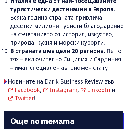
Италия е една от най-посещаваните
туристически дестинации в Европа.
Всяка година страната привлича
десетки милиони туристи благодарение
на съчетанието от история, изкуство,
природа, кухня и морски курорти.
В страната има цели 20 региона.
Пет от
тях – включително Сицилия и Сардиния
– имат специален автономен статут.
Новините на Darik Business Review във
Facebook
,
Instagram
,
LinkedIn
и
Twitter
!
Още по темата