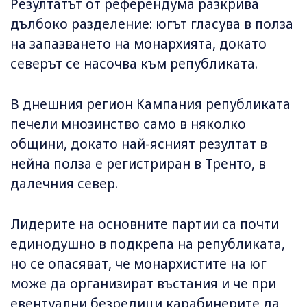
Резултатът от референдума разкрива
дълбоко разделение: югът гласува в полза
на запазването на монархията, докато
северът се насочва към републиката.
В днешния регион Кампания републиката
печели мнозинство само в няколко
общини, докато най-ясният резултат в
нейна полза е регистриран в Тренто, в
далечния север.
Лидерите на основните партии са почти
единодушно в подкрепа на републиката,
но се опасяват, че монархистите на юг
може да организират въстания и че при
евентуални безредици карабинерите да