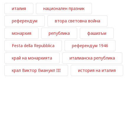
италия
национален празник
референдум
втора световна война
монархия
република
фашизъм
Festa della Repubblica
референдум 1946
край на монархията
италианска република
крал Виктор Емануил III
история на италия