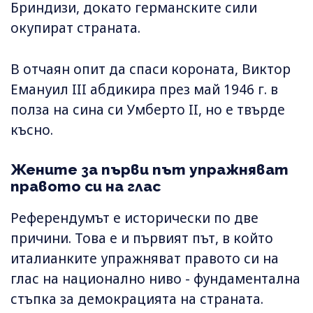
Бриндизи, докато германските сили
окупират страната.
В отчаян опит да спаси короната, Виктор
Емануил III абдикира през май 1946 г. в
полза на сина си Умберто II, но е твърде
късно.
Жените за първи път упражняват
правото си на глас
Референдумът е исторически по две
причини. Това е и първият път, в който
италианките упражняват правото си на
глас на национално ниво - фундаментална
стъпка за демокрацията на страната.