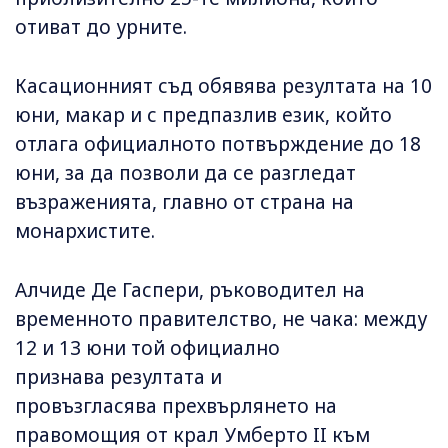
отиват до урните.
Касационният съд обявява резултата на 10
юни, макар и с предпазлив език, който
отлага официалното потвърждение до 18
юни, за да позволи да се разгледат
възраженията, главно от страна на
монархистите.
Алчиде Де Гаспери, ръководител на
временното правителство, не чака: между
12 и 13 юни той официално
признава резултата и
провъзгласява прехвърлянето на
правомощия от крал Умберто II към