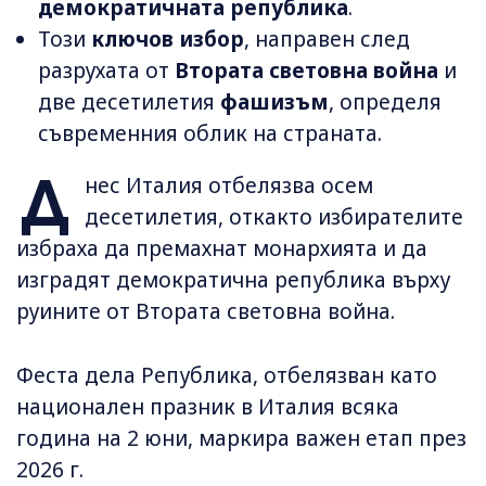
демократичната република
.
Този
ключов избор
, направен след
разрухата от
Втората световна война
и
две десетилетия
фашизъм
, определя
съвременния облик на страната.
Д
нес Италия отбелязва осем
десетилетия, откакто избирателите
избраха да премахнат монархията и да
изградят демократична република върху
руините от Втората световна война.
Феста дела Република, отбелязван като
национален празник в Италия всяка
година на 2 юни, маркира важен етап през
2026 г.