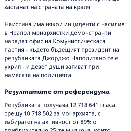
застанат на страната на краля.
Наистина има някои инциденти с насилие:
в Неапол монархистки демонстранти
нападат офис на Комунистическата
партия - където бъдещият президент на
републиката Джорджо Наполитано се е
укрил - и девет души загиват при
намесата на полицията.
Резултатите от референдума
Републиката получава 12 718 641 гласа
срещу 10 718 502 за монархията, с
избирателна активност от 89% от
приблизително 25-те милиона, които