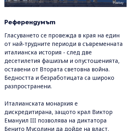
Pixabay
Референдумът
Гласуването се провежда в края на един
от най-трудните периоди в съвременната
италианска история - след две
десетилетия фашизъм и опустошенията,
оставени от Втората световна война.
Бедността и безработицата са широко
разпространени.
Италианската монархия е
дискредитирана, защото крал Виктор
Емануил III позволява на диктатора
Бенито Мусолини да дойде на власт,