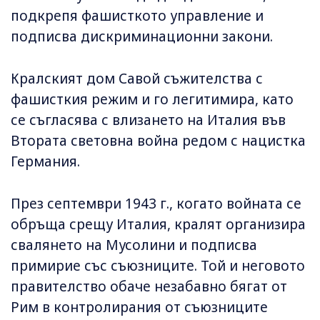
подкрепя фашисткото управление и
подписва дискриминационни закони.
Кралският дом Савой съжителства с
фашисткия режим и го легитимира, като
се съгласява с влизането на Италия във
Втората световна война редом с нацистка
Германия.
През септември 1943 г., когато войната се
обръща срещу Италия, кралят организира
свалянето на Мусолини и подписва
примирие със съюзниците. Той и неговото
правителство обаче незабавно бягат от
Рим в контролирания от съюзниците