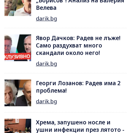
„Борисов“! Анализ на Валерия
Велева
darik.bg
Явор Дачков: Радев не лъже!
Само раздухват много
скандали около него!
darik.bg
Георги Лозанов: Радев има 2
проблема!
darik.bg
Хрема, запушено носле и
ушни инфекции през лятотo -