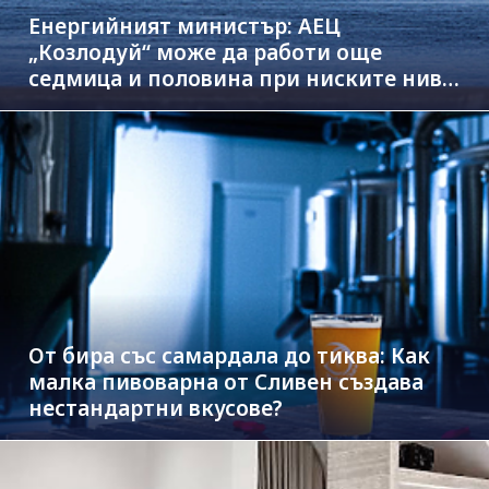
Енергийният министър: АЕЦ
„Козлодуй“ може да работи още
седмица и половина при ниските нива
на Дунав
От бира със самардала до тиква: Как
малка пивоварна от Сливен създава
нестандартни вкусове?