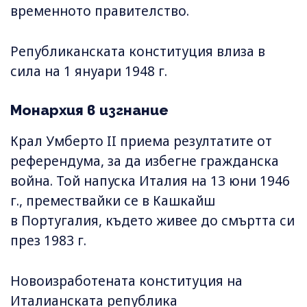
временното правителство.
Републиканската конституция влиза в
сила на 1 януари 1948 г.
Монархия в изгнание
Крал Умберто II приема резултатите от
референдума, за да избегне гражданска
война. Той напуска Италия на 13 юни 1946
г., премествайки се в Кашкайш
в Португалия, където живее до смъртта си
през 1983 г.
Новоизработената конституция на
Италианската република