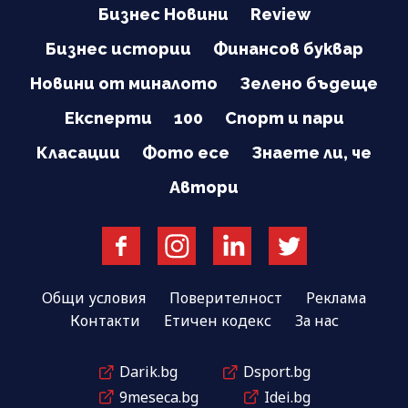
Бизнес Новини
Review
Бизнес истории
Финансов буквар
Новини от миналото
Зелено бъдеще
Експерти
100
Спорт и пари
Класации
Фото есе
Знаете ли, че
Автори
Общи условия
Поверителност
Реклама
Контакти
Етичен кодекс
За нас
Darik.bg
Dsport.bg
9meseca.bg
Idei.bg