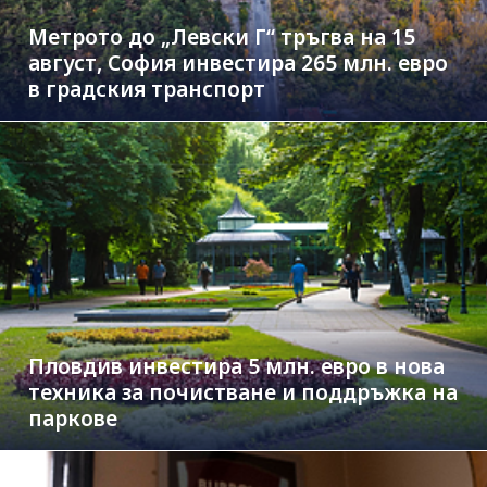
Метрото до „Левски Г“ тръгва на 15
август, София инвестира 265 млн. евро
в градския транспорт
Пловдив инвестира 5 млн. евро в нова
техника за почистване и поддръжка на
паркове