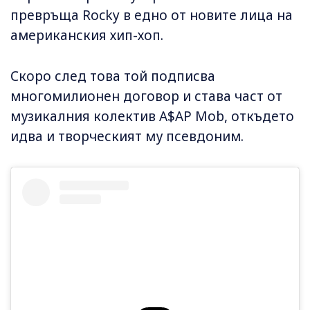
превръща Rocky в едно от новите лица на
американския хип-хоп.
Скоро след това той подписва
многомилионен договор и става част от
музикалния колектив A$AP Mob, откъдето
идва и творческият му псевдоним.