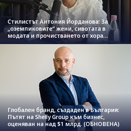
Стилистът Антония Йорданова: За
„оземпиковите“ жени, сивотата в
модата и прочистването от хора
паразити
Глобален бранд, създаден в България:
Пътят на Shelly Group към бизнес,
оценяван на над $1 млрд. (ОБНОВЕНА)