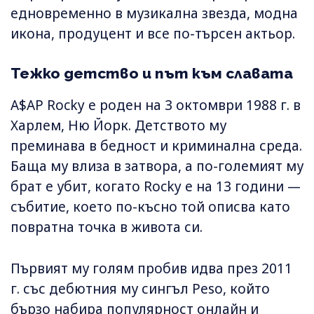
едновременно в музикална звезда, модна
икона, продуцент и все по-търсен актьор.
Тежко детство и път към славата
A$AP Rocky е роден на 3 октомври 1988 г. в
Харлем, Ню Йорк. Детството му
преминава в бедност и криминална среда.
Баща му влиза в затвора, а по-големият му
брат е убит, когато Rocky е на 13 години —
събитие, което по-късно той описва като
повратна точка в живота си.
Първият му голям пробив идва през 2011
г. със дебютния му сингъл Peso, който
бързо набира популярност онлайн и