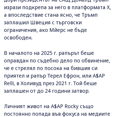
изрази подкрепа за него в платформата X,
a впоследствие стана ясно, че Тръмп
заплашил Швеция с търговски
ограничения, ако Мйерс не бъде
освободен.
В началото на 2025 г. рапърът беше
оправдан по съдебно дело по обвинение,
че е стрелял по посока на бившия си
приятел и рапър Терел Ефрон, или A$AP
Relli, в Холивуд през 2021 г. Той беше
заплашен от до 24 години затвор.
Личният живот на A$AP Rocky също
постоянно попада във фокуса на медиите