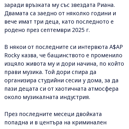
заради връзката му със звездата Риана.
Двамата са заедно от няколко години и
вече имат три деца, като последното e
родeно през септември 2025 г.
В някои от последните си интервюта A$AP
Rocky казва, че бащинството е променило
изцяло живота му и дори начина, по който
прави музика. Той дори спира да
организира студийни сесии у дома, за да
пази децата си от хаотичната атмосфера
около музикалната индустрия.
През последните месеци двойката
попадна и в центъра на криминален