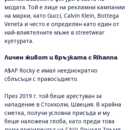
модата. Той е лице на рекламни кампании
на марки, като Gucci, Calvin Klein, Bottega
Veneta и често е определян като един от
най-влиятелните мъже в streetwear
културата.
Личен живот и връзката с Rihanna
A$AP Rocky е имал нееднократно
сблъсъци с правосъдието.
През 2019 г. той беше арестуван за
нападение в Стокхолм, Швеция. В крайна
сметка, получи условна присъда и му
беше наложена глоба, като преди това
дори президентът на САЩ Доналд Тръмп