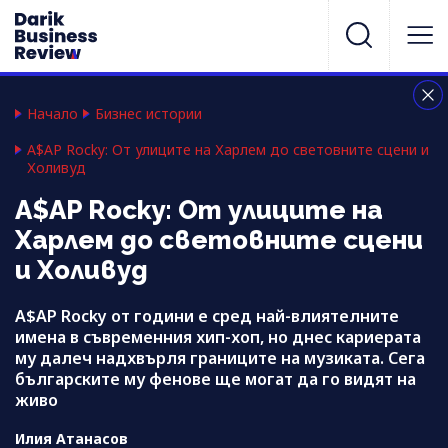
Начало
Бизнес истории
A$AP Rocky: От улиците на Харлем до световните сцени и
Холивуд
A$AP Rocky: От улиците на
Харлем до световните сцени
и Холивуд
А$AP Rocky от години е сред най-влиятелните
имена в съвременния хип-хоп, но днес кариерата
му далеч надхвърля границите на музиката. Сега
българските му фенове ще могат да го видят на
живо
Илия Атанасов