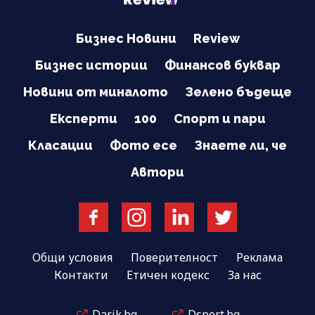
Бизнес Новини
Review
Бизнес истории
Финансов буквар
Новини от миналото
Зелено бъдеще
Експерти
100
Спорт и пари
Класации
Фото есе
Знаете ли, че
Автори
Общи условия
Поверителност
Реклама
Контакти
Етичен кодекс
За нас
Darik.bg
Dsport.bg