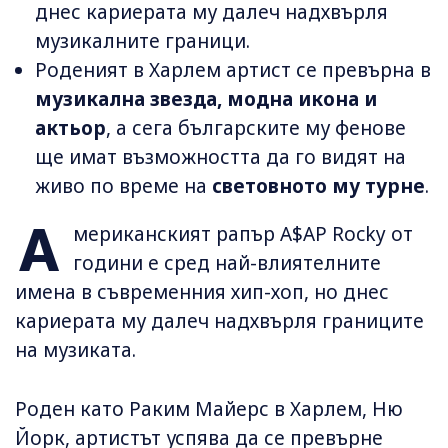
днес кариерата му далеч надхвърля
музикалните граници.
Роденият в Харлем артист се превърна в
музикална звезда, модна икона и
актьор
, а сега българските му фенове
ще имат възможността да го видят на
живо по време на
световното му турне
.
А
мериканският рапър A$AP Rocky от
години е сред най-влиятелните
имена в съвременния хип-хоп, но днес
кариерата му далеч надхвърля границите
на музиката.
Роден като Раким Майерс в Харлем, Ню
Йорк, артистът успява да се превърне