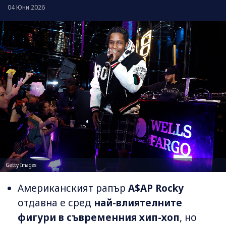
04 Юни 2026
Getty Images
Американският рапър
A$AP Rocky
отдавна е сред
най-влиятелните
фигури в съвременния хип-хоп
, но