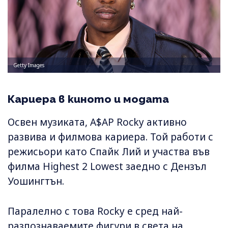
Getty Images
Кариера в киното и модата
Освен музиката, A$AP Rocky активно
развива и филмова кариера. Той работи с
режисьори като Спайк Лий и участва във
филма Highest 2 Lowest заедно с Дензъл
Уошингтън.
Паралелно с това Rocky е сред най-
разпознаваемите фигури в света на