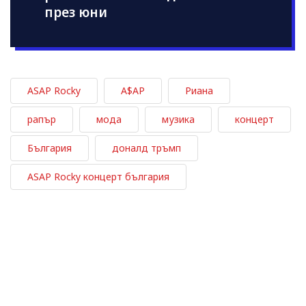
през юни
ASAP Rocky
A$AP
Риана
рапър
мода
музика
концерт
България
доналд тръмп
ASAP Rocky концерт българия