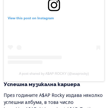
View this post on Instagram
A post shared by A$AP ROCKY (@asaprocky)
Успешна музикална кариера
През годините A$AP Rocky издава няколко
успешни албума, в това число