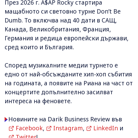
През 2026 г. A$AP Rocky стартира
мащабното си световно турне Don’t Be
Dumb. То включва над 40 дати в САЩ,
Канада, Великобритания, Франция,
Германия и редица европейски държави,
сред които и България.
Според музикалните медии турнето е
едно от най-обсъжданите хип-хоп събития
на годината, а появите на Риана на част от
концертите допълнително засилват
интереса на феновете.
Новините на Darik Business Review във
Facebook
,
Instagram
,
LinkedIn
и
Twitter
!