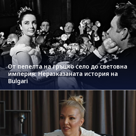
От пепелта на гръцко село до световна
империя: Неразказаната история на
Bulgari