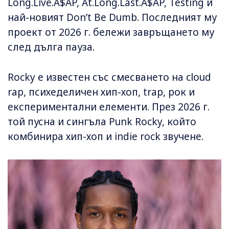
Long.Live.A$AP, At.Long.Last.A$AP, Testing и
най-новият Don’t Be Dumb. Последният му
проект от 2026 г. бележи завръщането му
след дълга пауза.
Rocky е известен със смесването на cloud
rap, психеделичен хип-хоп, trap, рок и
експериментални елементи. През 2026 г.
той пусна и сингъла Punk Rocky, който
комбинира хип-хоп и indie rock звучене.