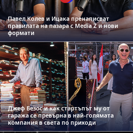
Павел Колев и Ицака пренаписват
правилата на пазара с Media Z и нови
формати
Джеф Безос и как стартъпът му от
гаража се превърна в най-голямата
компания в света по приходи