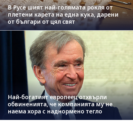
В Русе шият най-голямата рокля от
плетени карета на една кука, дарени
от българи от цял свят
Най-богатият европеец отхвърли
обвиненията, че компанията му не
наема хора с наднормено тегло