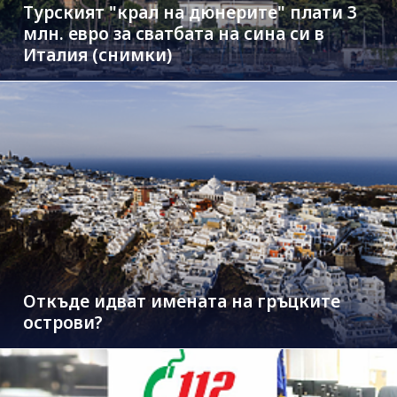
Турският "крал на дюнерите" плати 3
млн. евро за сватбата на сина си в
Италия (снимки)
Откъде идват имената на гръцките
острови?