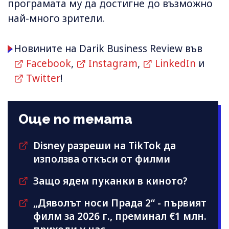
програмата му да достигне до възможно
най-много зрители.
Новините на Darik Business Review във
Facebook
,
Instagram
,
LinkedIn
и
Twitter
!
Още по темата
Disney разреши на TikTok да
използва откъси от филми
Защо ядем пуканки в киното?
„Дяволът носи Прада 2“ - първият
филм за 2026 г., преминал €1 млн.