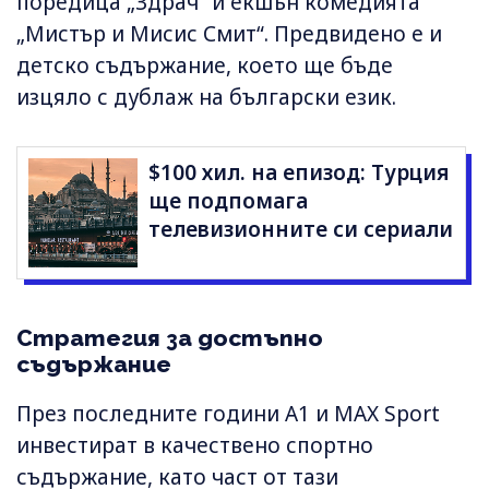
поредица „Здрач“ и екшън комедията
„Мистър и Мисис Смит“. Предвидено е и
детско съдържание, което ще бъде
изцяло с дублаж на български език.
$100 хил. на епизод: Турция
ще подпомага
телевизионните си сериали
Стратегия за достъпно
съдържание
През последните години А1 и MAX Sport
инвестират в качествено спортно
съдържание, като част от тази