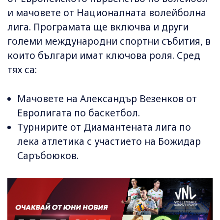
и мачовете от Националната волейболна
лига. Програмата ще включва и други
големи международни спортни събития, в
които българи имат ключова роля. Сред
тях са:
Мачовете на Александър Везенков от
Евролигата по баскетбол.
Турнирите от Диамантената лига по
лека атлетика с участието на Божидар
Саръбоюков.