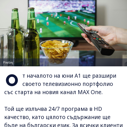
Pixabay
О
т началото на юни А1 ще разшири
своето телевизионно портфолио
със старта на новия канал MAX One.
Той ще излъчва 24/7 програма в HD
качество, като цялото съдържание ще
бъде на български език. За всички клиенти