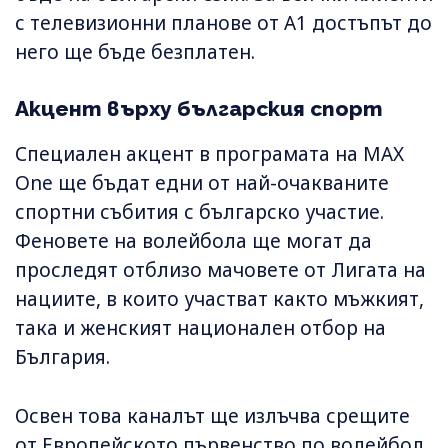
с телевизионни планове от А1 достъпът до
него ще бъде безплатен.
Акцент върху българския спорт
Специален акцент в програмата на MAX
One ще бъдат едни от най-очакваните
спортни събития с българско участие.
Феновете на волейбола ще могат да
проследят отблизо мачовете от Лигата на
нациите, в които участват както мъжкият,
така и женският национален отбор на
България.
Освен това каналът ще излъчва срещите
от Европейското първенство по волейбол