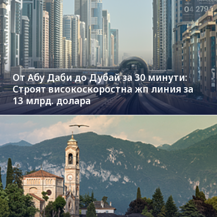
От Абу Даби до Дубай за 30 минути:
Строят високоскоростна жп линия за
13 млрд. долара