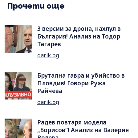
Прочети още
3 версии за дрона, нахлул в
България! Анализ на Тодор
Тагарев
darik.bg
Брутална гавра и убийство в
Пловдив! Говори Ружа
Райчева
darik.bg
Радев повтаря модела
„Борисов“! Анализ на Валерия
Велева