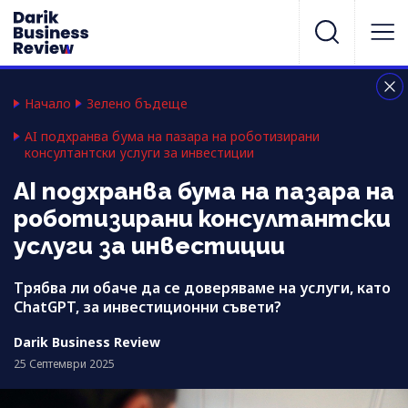
Начало
Зелено бъдеще
AI подхранва бума на пазара на роботизирани
консултантски услуги за инвестиции
AI подхранва бума на пазара на
роботизирани консултантски
услуги за инвестиции
Трябва ли обаче да се доверяваме на услуги, като
ChatGPT, за инвестиционни съвети?
Darik Business Review
25 Септември 2025