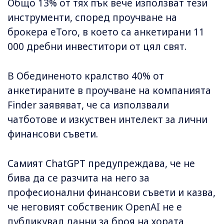
Общо 13% от тях пък вече използват тези
инструменти, според проучване на
брокера eToro, в което са анкетирани 11
000 дребни инвеститори от цял свят.
В Обединеното кралство 40% от
анкетираните в проучване на компанията
Finder заявяват, че са използвали
чатботове и изкуствен интелект за лични
финансови съвети.
Самият ChatGPT предупреждава, че не
бива да се разчита на него за
професионални финансови съвети и казва,
че неговият собственик OpenAI не е
публикувал данни за броя на хората,