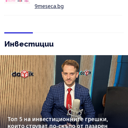
9meseca.bg
Инвестиции
Топ 5 на инвестиционните грешки,
които струват по-скъпо от пазарен