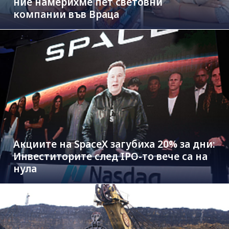
ние намерихме пет световни
компании във Враца
Акциите на SpaceX загубиха 20% за дни:
Инвеститорите след IPO-то вече са на
нула