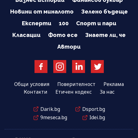
Новини от миналото
Зелено бъдеще
Експерти
100
Спорт и пари
Класации
Фото есе
Знаете ли, че
Автори
Общи условия
Поверителност
Реклама
Контакти
Етичен кодекс
За нас
Darik.bg
Dsport.bg
9meseca.bg
Idei.bg