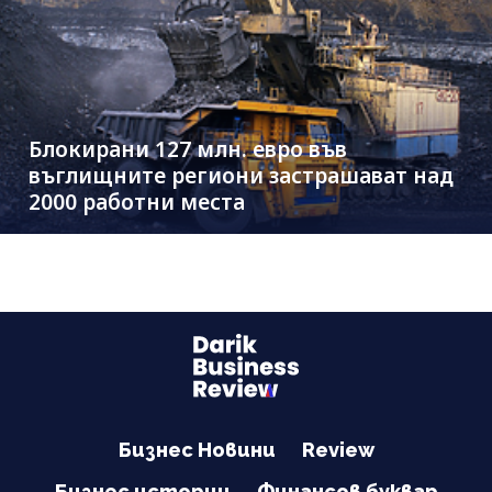
Блокирани 127 млн. евро във
въглищните региони застрашават над
2000 работни места
Бизнес Новини
Review
Бизнес истории
Финансов буквар