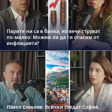
Парите ни са в банка, но вече струват
по-малко: Можем ли да ги спасим от
инфлацията?
Павел Езекиев: Всички гледат София,