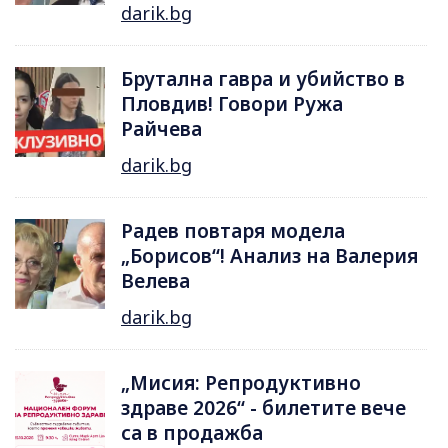
darik.bg
Брутална гавра и убийство в
Пловдив! Говори Ружа
Райчева
darik.bg
Радев повтаря модела
„Борисов“! Анализ на Валерия
Велева
darik.bg
„Мисия: Репродуктивно
здраве 2026“ - билетите вече
са в продажба