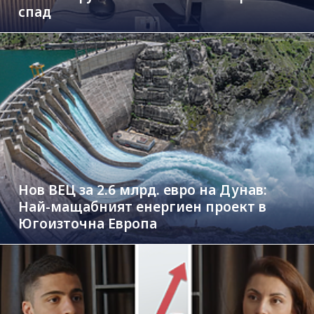
спад
Нов ВЕЦ за 2.6 млрд. евро на Дунав:
Най-мащабният енергиен проект в
Югоизточна Европа