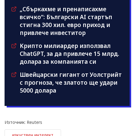
„Сбъркахме и пренаписахме
всичко“: Български AI стартъп
стигна 300 хил. евро приход и
привлече инвеститор
Kрипто милиардер използвал
ChatGPT, за да привлече 15 млрд.
долара за компанията си
Швейцарски гигант от Уолстрийт
с прогноза, че златото ще удари
5000 долара
Източник: Reuters
изкуствен интелект