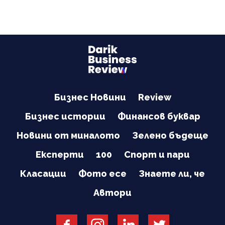
Бизнес Новини
Review
Бизнес истории
Финансов буквар
Новини от миналото
Зелено бъдеще
Експерти
100
Спорт и пари
Класации
Фото есе
Знаете ли, че
Автори