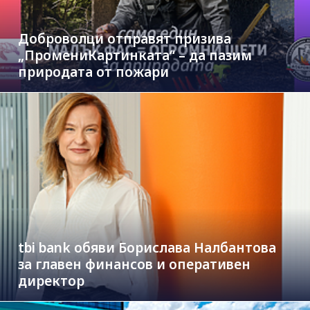
Доброволци отправят призива
„ПромениКартинката“ – да пазим
природата от пожари
tbi bank обяви Борислава Налбантова
за главен финансов и оперативен
директор