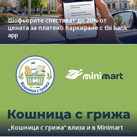
Шофьорите спестяват до 20% от
цената за платено паркиране с tbi bank
app
„Кошница с грижа“ влиза и в Minimart