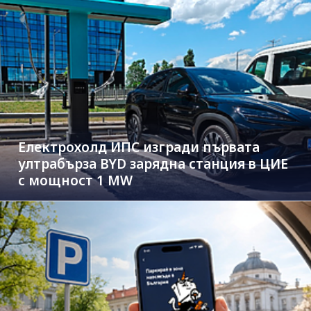
Електрохолд ИПС изгради първата
ултрабърза BYD зарядна станция в ЦИЕ
с мощност 1 MW