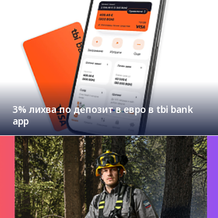
3% лихва по депозит в евро в tbi bank
app