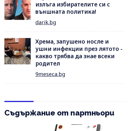
излъга избирателите си с
външната политика!
darik.bg
Хрема, запушено носле и
ушни инфекции през лятотo -
какво трябва да знае всеки
родител
9meseca.bg
Съдържание от партньори