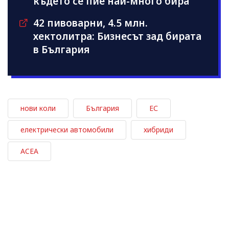
където се пие най-много бира
42 пивоварни, 4.5 млн.
хектолитра: Бизнесът зад бирата
в България
нови коли
България
ЕС
електрически автомобили
хибриди
ACEA