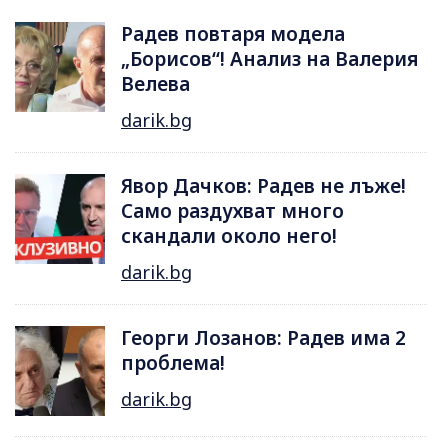
Радев повтаря модела
„Борисов“! Анализ на Валерия
Велева
darik.bg
Явор Дачков: Радев не лъже!
Само раздухват много
скандали около него!
darik.bg
Георги Лозанов: Радев има 2
проблема!
darik.bg