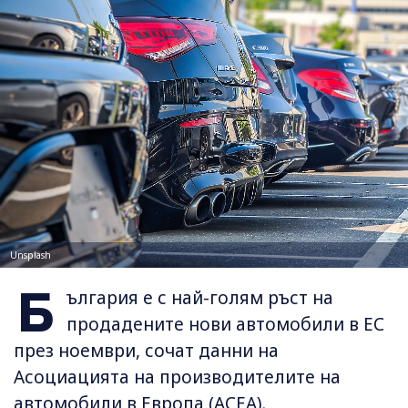
Unsplash
Б
ългария е с най-голям ръст на
продадените нови автомобили в ЕС
през ноември, сочат данни на
Асоциацията на производителите на
автомобили в Европа (АСЕА).