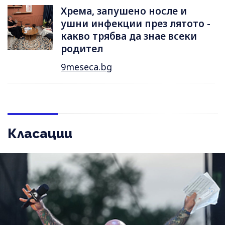
Хрема, запушено носле и
ушни инфекции през лятотo -
какво трябва да знае всеки
родител
9meseca.bg
Класации