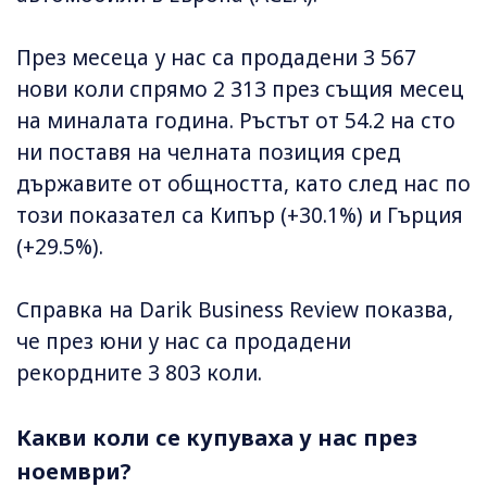
През месеца у нас са продадени 3 567
нови коли спрямо 2 313 през същия месец
на миналата година. Ръстът от 54.2 на сто
ни поставя на челната позиция сред
държавите от общността, като след нас по
този показател са Кипър (+30.1%) и Гърция
(+29.5%).
Справка на Darik Business Review показва,
че през юни у нас са продадени
рекордните 3 803 коли.
Какви коли се купуваха у нас през
ноември?