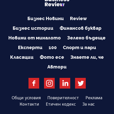
Бизнес Новини
Review
Бизнес истории
Финансов буквар
Новини от миналото
Зелено бъдеще
Експерти
100
Спорт и пари
Класации
Фото есе
Знаете ли, че
Автори
Общи условия
Поверителност
Реклама
Контакти
Етичен кодекс
За нас