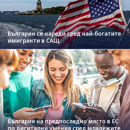
Българин се нареди сред най-богатите
имигранти в САЩ
България на предпоследно място в ЕС
по дигитални умения сред младежите