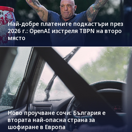
Най-добре платените подкастъри през
2026 г.: OpenAI изстреля TBPN на второ
място
Ново проучване сочи: България е
втората най-опасна страна за
шофиране в Европа