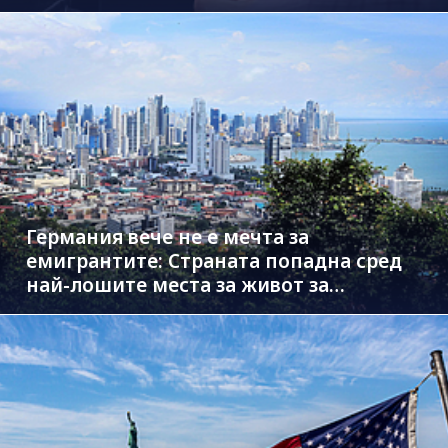
Германия вече не е мечта за
емигрантите: Страната попадна сред
най-лошите места за живот за
чужденци