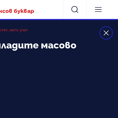
нсов буквар
отят, нито учат
 младите масово