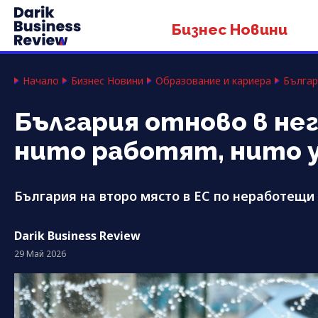
Бизнес Новини
Начало
Бизнес Новини
Образование и кариера
Българ
България отново в не
нито работят, нито 
България на второ място в ЕС по неработещи
Darik Business Review
29 Май 2026