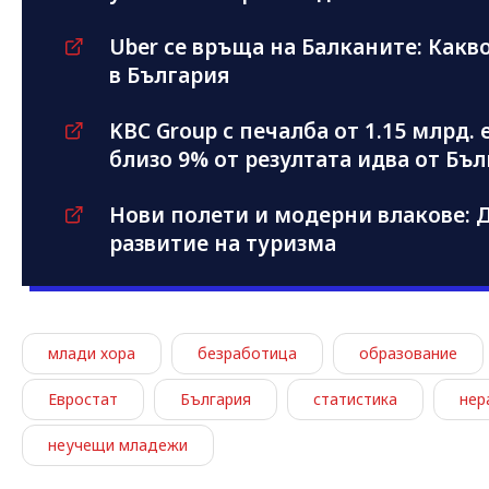
Uber се връща на Балканите: Какво
в България
KBC Group с печалба от 1.15 млрд.
близо 9% от резултата идва от Бъ
Нови полети и модерни влакове: Д
развитие на туризма
млади хора
безработица
образование
Евростат
България
статистика
нер
неучещи младежи