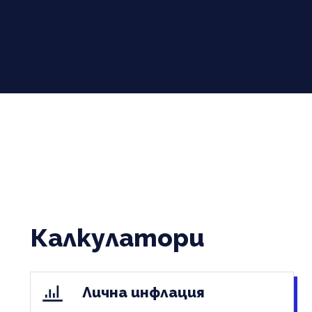
Калкулатори
Лична инфлация