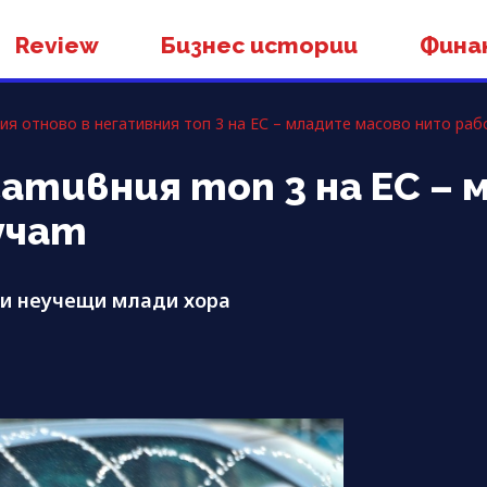
Review
Бизнес истории
Фина
ия отново в негативния топ 3 на ЕС – младите масово нито раб
гативния топ 3 на ЕС –
учат
 и неучещи млади хора