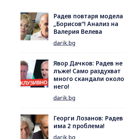
Радев повтаря модела
„Борисов“! Анализ на
Валерия Велева
darik.bg
Явор Дачков: Радев не
лъже! Само раздухват
много скандали около
него!
darik.bg
Георги Лозанов: Радев
има 2 проблема!
darik.bg