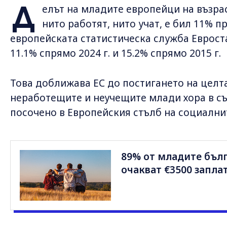
Д
елът на младите европейци на възрас
нито работят, нито учат, е бил 11% пр
европейската статистическа служба Евроста
11.1% спрямо 2024 г. и 15.2% спрямо 2015 г.
Това доближава ЕС до постигането на целта
неработещите и неучещите млади хора в съю
посочено в Европейския стълб на социални
89% от младите бълг
очакват €3500 запла