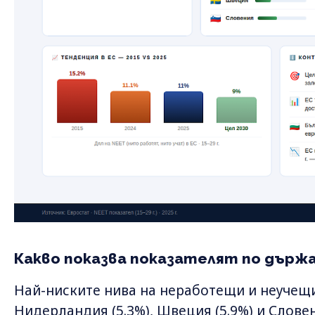
Какво показва показателят по държ
Най-ниските нива на неработещи и неучещи
Нидерландия (5.3%), Швеция (5.9%) и Словени