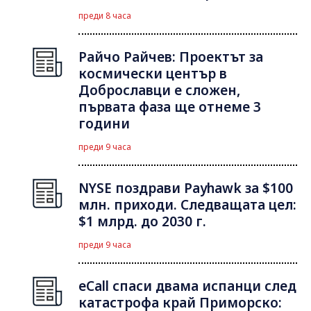
преди 8 часа
Райчо Райчев: Проектът за
космически център в
Доброславци е сложен,
първата фаза ще отнеме 3
години
преди 9 часа
NYSE поздрави Payhawk за $100
млн. приходи. Следващата цел:
$1 млрд. до 2030 г.
преди 9 часа
eCall спаси двама испанци след
катастрофа край Приморско: