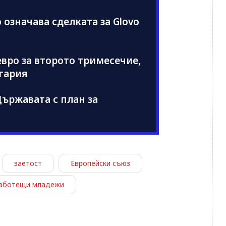
 означава сделката за Glovo
 евро за второто тримесечие,
лгария
ържавата с план за
заетост
Европейски съюз
аботещи младежи