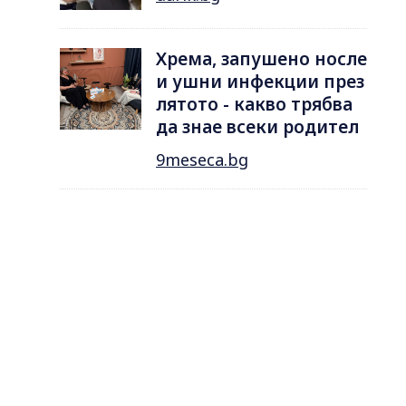
Хрема, запушено носле
и ушни инфекции през
лятотo - какво трябва
да знае всеки родител
9meseca.bg