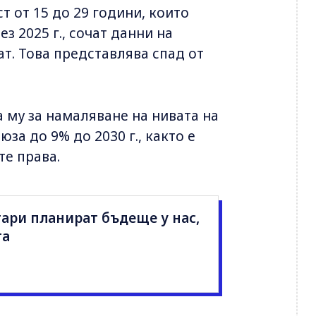
т от 15 до 29 години, които
ез 2025 г., сочат данни на
т. Това представлява спад от
 му за намаляване на нивата на
за до 9% до 2030 г., както е
те права.
ари планират бъдеще у нас,
та