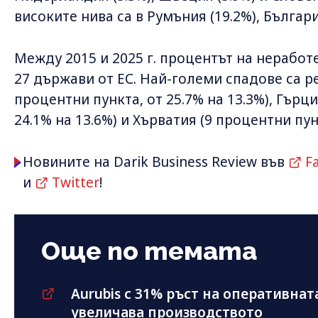
високите нива са в Румъния (19.2%), България
Между 2015 и 2025 г. процентът на неработ
27 държави от ЕС. Най-големи спадове са р
процентни пункта, от 25.7% на 13.3%), Гърци
24.1% на 13.6%) и Хърватия (9 процентни пунк
Новините на Darik Business Review във
F
и
Twitter
!
Още по темата
Aurubis с 31% ръст на оперативнат
увеличава производството