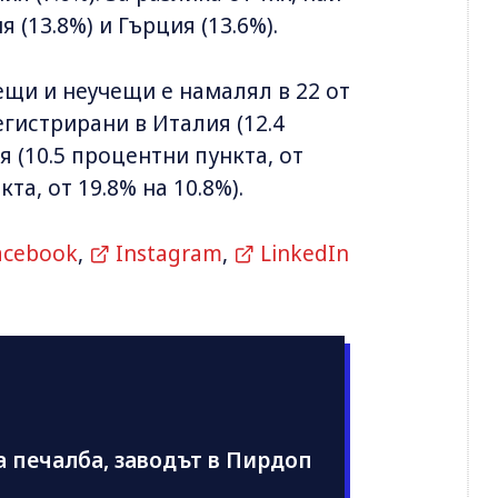
 (13.8%) и Гърция (13.6%).
ещи и неучещи е намалял в 22 от
егистрирани в Италия (12.4
я (10.5 процентни пункта, от
та, от 19.8% на 10.8%).
acebook
,
Instagram
,
LinkedIn
а печалба, заводът в Пирдоп