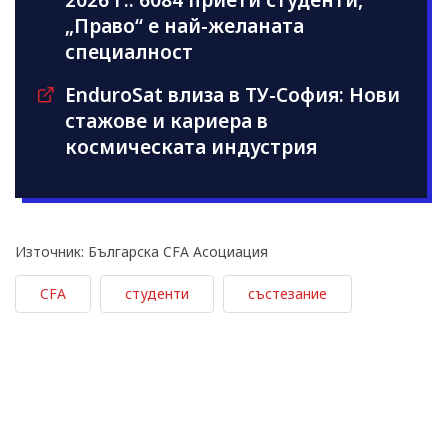
2026 г.: 6084 приети студенти,
„Право“ е най-желаната
специалност
EnduroSat влиза в ТУ-София: Нови
стажове и кариера в
космическата индустрия
Източник: Българска CFA Асоциация
CFA
студенти
състезание