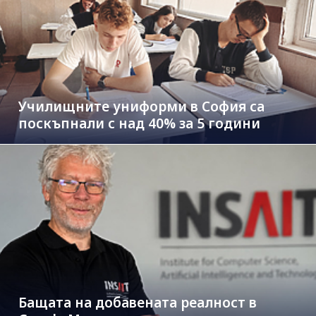
Училищните униформи в София са
поскъпнали с над 40% за 5 години
Бащата на добавената реалност в