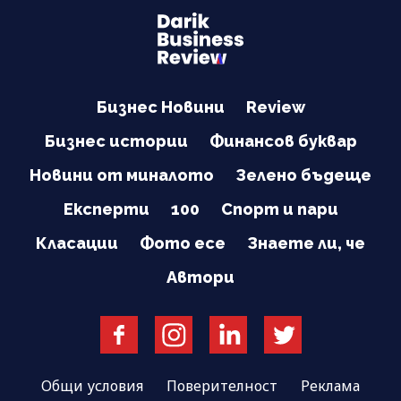
Бизнес Новини
Review
Бизнес истории
Финансов буквар
Новини от миналото
Зелено бъдеще
Експерти
100
Спорт и пари
Класации
Фото есе
Знаете ли, че
Автори
Общи условия
Поверителност
Реклама