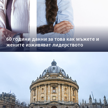
60 години данни за това как мъжете и
жените изживяват лидерството