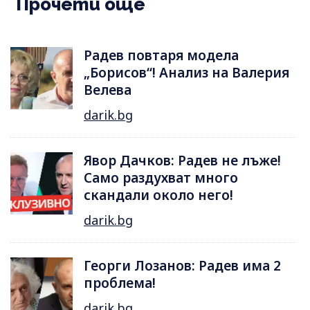
Прочети още
Радев повтаря модела
„Борисов“! Анализ на Валерия
Велева
darik.bg
Явор Дачков: Радев не лъже!
Само раздухват много
скандали около него!
darik.bg
Георги Лозанов: Радев има 2
проблема!
darik.bg