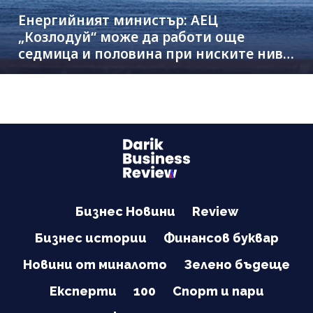
Енергийният министър: АЕЦ
„Козлодуй“ може да работи още
седмица и половина при ниските нива
на Дунав
Бизнес Новини
Review
Бизнес истории
Финансов буквар
Новини от миналото
Зелено бъдеще
Експерти
100
Спорт и пари