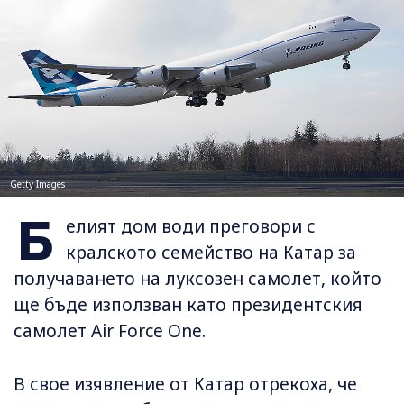
Getty Images
Б
елият дом води преговори с
кралското семейство на Катар за
получаването на луксозен самолет, който
ще бъде използван като президентския
самолет Air Force One.
В свое изявление от Катар отрекоха, че