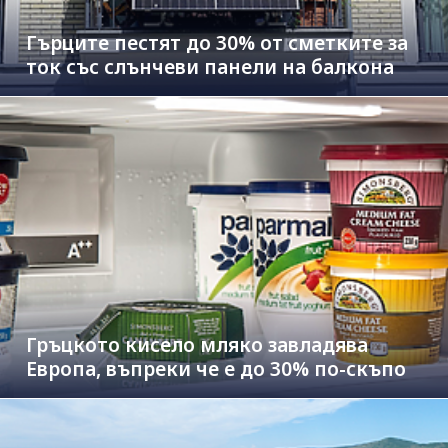
Гърците пестят до 30% от сметките за
ток със слънчеви панели на балкона
Гръцкото кисело мляко завладява
Европа, въпреки че е до 30% по-скъпо