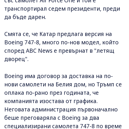
със самолет Air Force One и той е
транспортирал седем президенти, преди
да бъде дарен.
Смята се, че Катар предлага версия на
Boeing 747-8, много по-нов модел, който
според ABC News е превърнат в "летящ
дворец".
Boeing има договор за доставка на по-
нови самолети на Белия дом, но Тръмп се
оплака по-рано през годината, че
компанията изостава от графика.
Неговата администрация първоначално
беше преговаряла с Boeing за два
специализирани самолета 747-8 по време