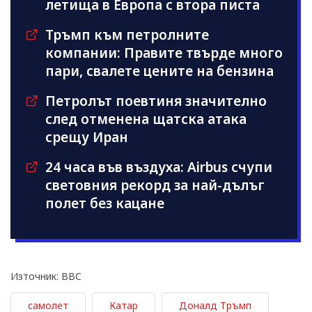
летища в Европа с втора писта
Тръмп към петролните
компании: Правите твърде много
пари, свалете цените на бензина
Петролът поевтиня значително
след отменена щатска атака
срещу Иран
24 часа във въздуха: Airbus счупи
световния рекорд за най-дълъг
полет без кацане
Източник: BBC
самолет
Катар
Доналд Тръмп