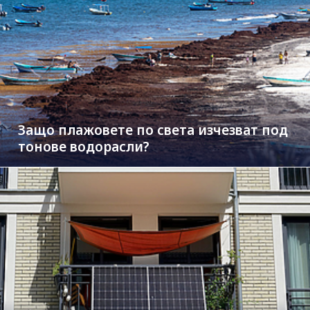
Защо плажовете по света изчезват под
тонове водорасли?