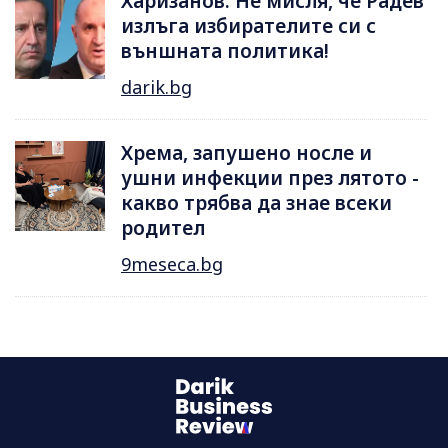
Харизанов: Не мисля, че Радев
излъга избирателите си с
външната политика!
darik.bg
Хрема, запушено носле и
ушни инфекции през лятотo -
какво трябва да знае всеки
родител
9meseca.bg