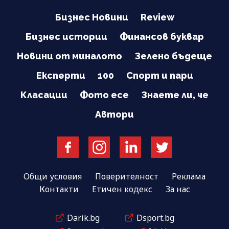
Бизнес Новини
Review
Бизнес истории
Финансов буквар
Новини от миналото
Зелено бъдеще
Експерти
100
Спорт и пари
Класации
Фото есе
Знаете ли, че
Автори
Общи условия
Поверителност
Реклама
Контакти
Етичен кодекс
За нас
Darik.bg
Dsport.bg