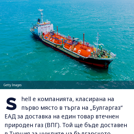
Getty Images
S
hell е компанията, класирана на
първо място в търга на „Булгаргаз“
ЕАД за доставка на един товар втечнен
природен газ (ВПГ). Той ще бъде доставен
в Турция за нуждите на българското