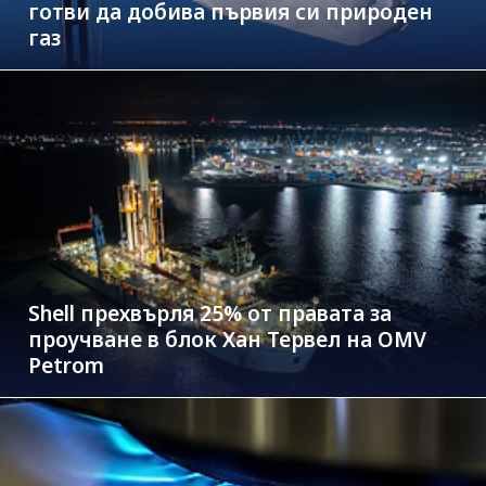
готви да добива първия си природен
газ
Shell прехвърля 25% от правата за
проучване в блок Хан Тервел на OMV
Petrom