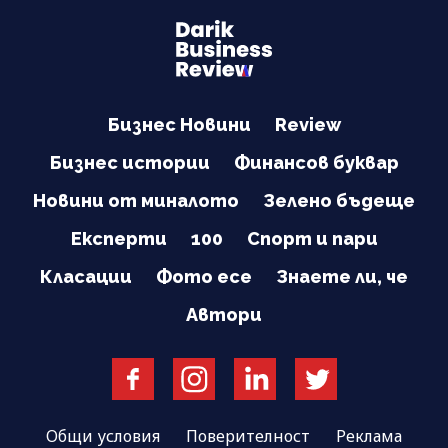
Бизнес Новини
Review
Бизнес истории
Финансов буквар
Новини от миналото
Зелено бъдеще
Експерти
100
Спорт и пари
Класации
Фото есе
Знаете ли, че
Автори
Общи условия
Поверителност
Реклама