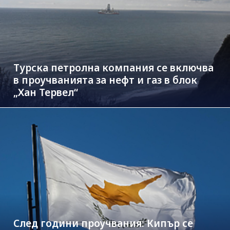
Турска петролна компания се включва
в проучванията за нефт и газ в блок
„Хан Тервел“
След години проучвания: Кипър се