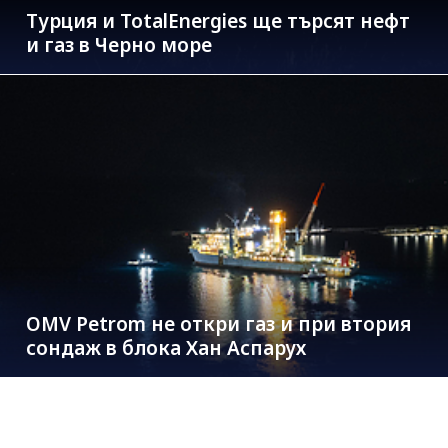
Турция и TotalEnergies ще търсят нефт
и газ в Черно море
OMV Petrom не откри газ и при втория
сондаж в блока Хан Аспарух