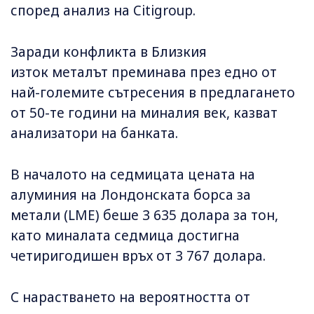
според анализ на Citigroup.
Заради конфликта в Близкия
изток металът преминава през едно от
най-големите сътресения в предлагането
от 50-те години на миналия век, казват
анализатори на банката.
В началото на седмицата цената на
алуминия на Лондонската борса за
метали (LME) беше 3 635 долара за тон,
като миналата седмица достигна
четиригодишен връх от 3 767 долара.
С нарастването на вероятността от