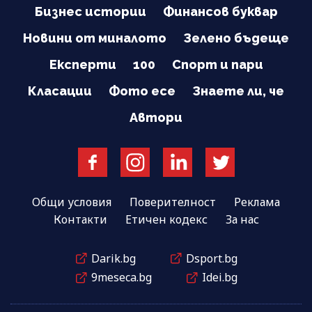
Бизнес истории
Финансов буквар
Новини от миналото
Зелено бъдеще
Експерти
100
Спорт и пари
Класации
Фото есе
Знаете ли, че
Автори
Общи условия
Поверителност
Реклама
Контакти
Етичен кодекс
За нас
Darik.bg
Dsport.bg
9meseca.bg
Idei.bg