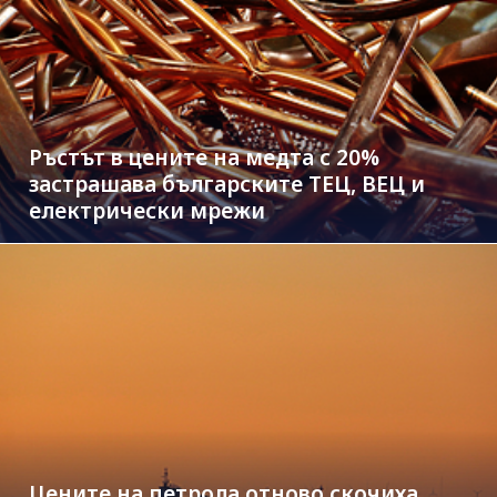
Ръстът в цените на медта с 20%
застрашава българските ТЕЦ, ВЕЦ и
електрически мрежи
Цените на петрола отново скочиха