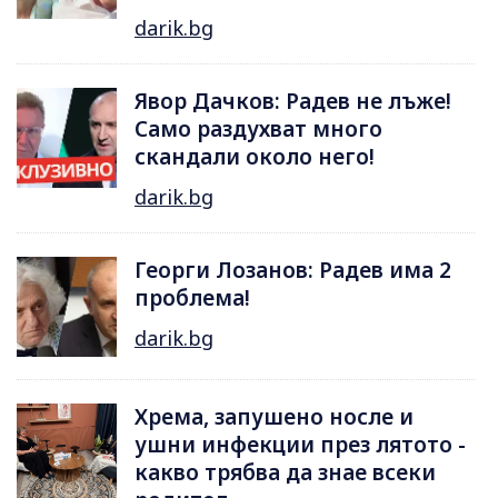
darik.bg
Явор Дачков: Радев не лъже!
Само раздухват много
скандали около него!
darik.bg
Георги Лозанов: Радев има 2
проблема!
darik.bg
Хрема, запушено носле и
ушни инфекции през лятотo -
какво трябва да знае всеки