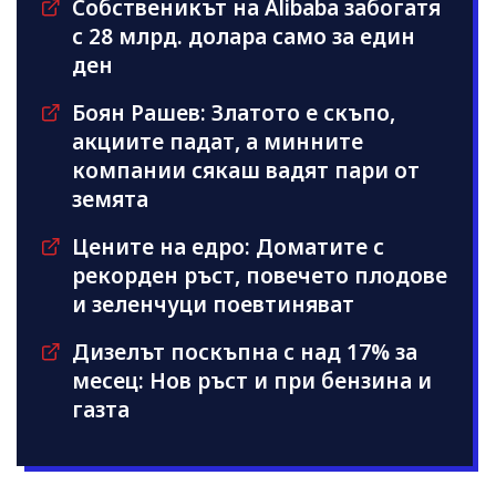
Собственикът на Alibaba забогатя
с 28 млрд. долара само за един
ден
Боян Рашев: Златото е скъпо,
акциите падат, а минните
компании сякаш вадят пари от
земята
Цените на едро: Доматите с
рекорден ръст, повечето плодове
и зеленчуци поевтиняват
Дизелът поскъпна с над 17% за
месец: Нов ръст и при бензина и
газта