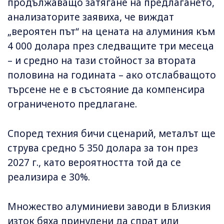
продължаващо затягане на предлагането,
анализаторите заявиха, че виждат
„вероятен път“ на цената на алуминия към
4 000 долара през следващите три месеца
– и средно на тази стойност за втората
половина на годината – ако отслабващото
търсене не е в състояние да компенсира
ограниченото предлагане.
Според техния бичи сценарий, металът ще
струва средно 5 350 долара за тон през
2027 г., като вероятността той да се
реализира е 30%.
Множество алуминиеви заводи в Близкия
изток бяха принудени да спрат или