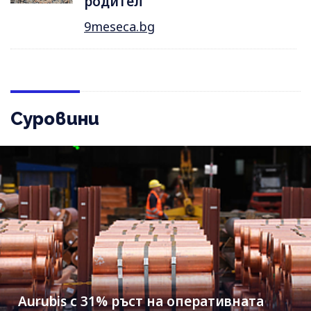
родител
9meseca.bg
Суровини
Aurubis с 31% ръст на оперативната