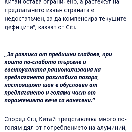
Китай остава ограничено, а растежът на
предлагането извън страната е
недостатъчен, за да компенсира текущите
дефицити“, казват от Citi.
„За разлика от предишни спадове, при
които по-слабото търсене и
евентуалната рационализация на
предлагането разхлабиха пазара,
настоящият шок е обусловен от
предлагането и голяма част от
пораженията вече са нанесени.“
Според Citi, Китай представлява много по-
голям дял от потреблението на алуминий,