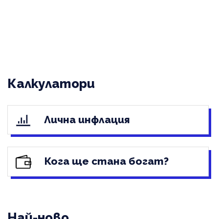
Калкулатори
Лична инфлация
Кога ще стана богат?
Най-ново