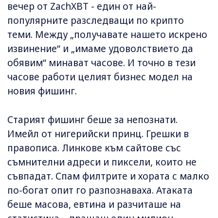
вечер от ZachXBT - един от най-
популярните разследващи по крипто
теми. Между „получавате нашето искрено
извинение“ и „имаме удоволствието да
обявим“ минават часове. И точно в тези
часове работи целият бизнес модел на
новия фишинг.
Старият фишинг беше за непознати.
Имейл от нигерийски принц. Грешки в
правописа. Линкове към сайтове със
съмнителни адреси и пиксели, които не
съвпадат. Спам филтрите и хората с малко
по-богат опит го разпознаваха. Атаката
беше масова, евтина и разчиташе на