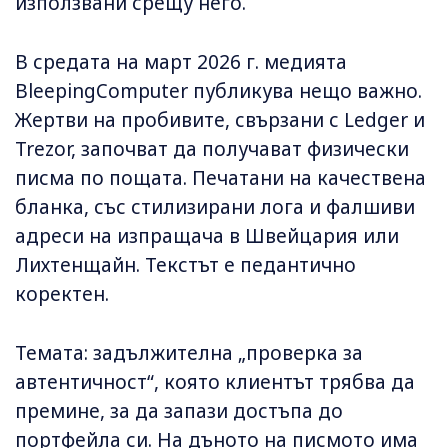
използвани срещу него.
В средата на март 2026 г. медията
BleepingComputer публикува нещо важно.
Жертви на пробивите, свързани с Ledger и
Trezor, започват да получават физически
писма по пощата. Печатани на качествена
бланка, със стилизирани лога и фалшиви
адреси на изпращача в Швейцария или
Лихтенщайн. Текстът е педантично
коректен.
Темата: задължителна „проверка за
автентичност“, която клиентът трябва да
премине, за да запази достъпа до
портфейла си. На дъното на писмото има