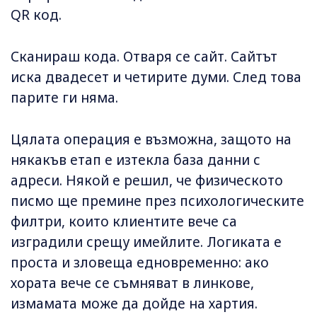
QR код.
Сканираш кода. Отваря се сайт. Сайтът
иска двадесет и четирите думи. След това
парите ги няма.
Цялата операция е възможна, защото на
някакъв етап е изтекла база данни с
адреси. Някой е решил, че физическото
писмо ще премине през психологическите
филтри, които клиентите вече са
изградили срещу имейлите. Логиката е
проста и зловеща едновременно: ако
хората вече се съмняват в линкове,
измамата може да дойде на хартия.