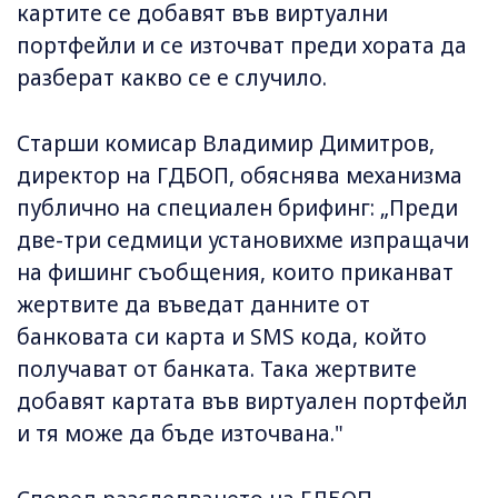
картите се добавят във виртуални
портфейли и се източват преди хората да
разберат какво се е случило.
Старши комисар Владимир Димитров,
директор на ГДБОП, обяснява механизма
публично на специален брифинг: „Преди
две-три седмици установихме изпращачи
на фишинг съобщения, които приканват
жертвите да въведат данните от
банковата си карта и SMS кода, който
получават от банката. Така жертвите
добавят картата във виртуален портфейл
и тя може да бъде източвана."