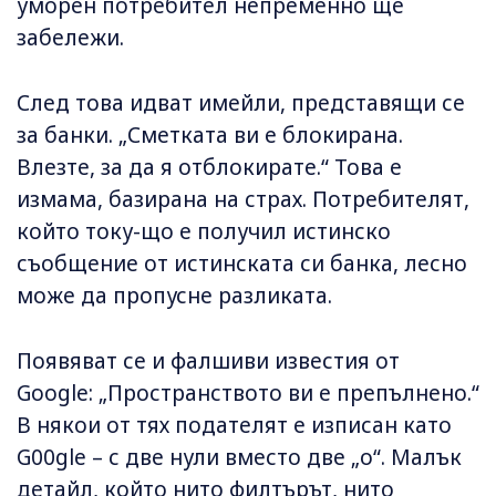
уморен потребител непременно ще
забележи.
След това идват имейли, представящи се
за банки. „Сметката ви е блокирана.
Влезте, за да я отблокирате.“ Това е
измама, базирана на страх. Потребителят,
който току-що е получил истинско
съобщение от истинската си банка, лесно
може да пропусне разликата.
Появяват се и фалшиви известия от
Google: „Пространството ви е препълнено.“
В някои от тях подателят е изписан като
G00gle – с две нули вместо две „о“. Малък
детайл, който нито филтърът, нито