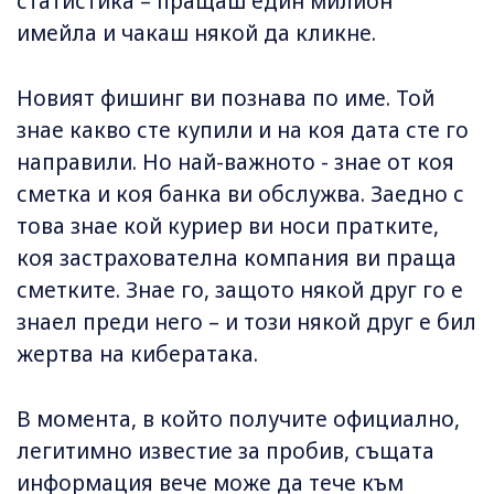
статистика – пращаш един милион
имейла и чакаш някой да кликне.
Новият фишинг ви познава по име. Той
знае какво сте купили и на коя дата сте го
направили. Но най-важното - знае от коя
сметка и коя банка ви обслужва. Заедно с
това знае кой куриер ви носи пратките,
коя застрахователна компания ви праща
сметките. Знае го, защото някой друг го е
знаел преди него – и този някой друг е бил
жертва на кибератака.
В момента, в който получите официално,
легитимно известие за пробив, същата
информация вече може да тече към