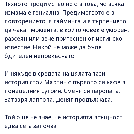
Тяхното предимство не е в това, че всяка
измама е гениална. Предимството е в
повторението, в тайминга и в търпението
да чакат момента, в който човек е уморен,
разсеян или вече притеснен от истинско
известие. Никой не може да бъде
бдителен непрекъснато.
И някъде в средата на цялата тази
история стои Мартин с първото си кафе в
понеделник сутрин. Сменя си паролата.
Затваря лаптопа. Денят продължава.
Той още не знае, че историята всъщност
едва сега започва.