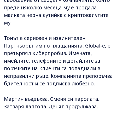
съобщение от Ledger - компанията, която
преди няколко месеца му е продала
малката черна кутийка с криптовалутите
му.
Тонът е сериозен и извинителен.
Партньорът им по плащанията, Global-e, е
претърпял киберпробив. Имената,
имейлите, телефоните и детайлите за
поръчките на клиенти са попаднали в
неправилни ръце. Компанията препоръчва
бдителност и се подписва любезно.
Мартин въздъхва. Сменя си паролата.
Затваря лаптопа. Денят продължава.