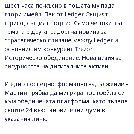
Шест часа по-късно в пощата му пада
втори имейл. Пак от Ledger. Същият
шрифт, същият подпис. Само че този път
темата е друга: радостна новина за
стратегическо сливане между Ledger и
основния им конкурент Trezor.
Историческо обединение. Нова визия за
сигурността на дигиталните активи.
И едно последно, формално задължение –
Мартин трябва да мигрира портфейла си
към обединената платформа, като въведе
своите 24 възстановителни думи в
указания линк.