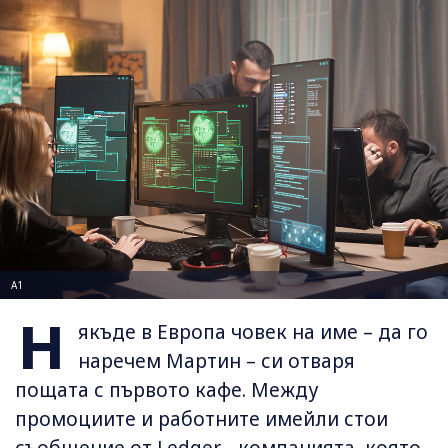
A1
Н
якъде в Европа човек на име – да го
наречем Мартин – си отваря
пощата с първото кафе. Между
промоциите и работните имейли стои