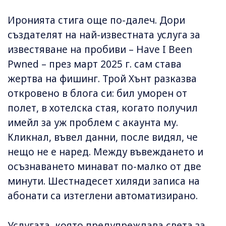
Иронията стига още по-далеч. Дори
създателят на най-известната услуга за
известяване на пробиви – Have I Been
Pwned – през март 2025 г. сам става
жертва на фишинг. Трой Хънт разказва
откровено в блога си: бил уморен от
полет, в хотелска стая, когато получил
имейл за уж проблем с акаунта му.
Кликнал, въвел данни, после видял, че
нещо не е наред. Между въвеждането и
осъзнаването минават по-малко от две
минути. Шестнадесет хиляди записа на
абонати са изтеглени автоматизирано.
Услугата, която предупреждава света за