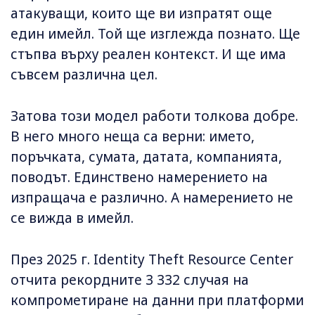
атакуващи, които ще ви изпратят още
един имейл. Той ще изглежда познато. Ще
стъпва върху реален контекст. И ще има
съвсем различна цел.
Затова този модел работи толкова добре.
В него много неща са верни: името,
поръчката, сумата, датата, компанията,
поводът. Единствено намерението на
изпращача е различно. А намерението не
се вижда в имейл.
През 2025 г. Identity Theft Resource Center
отчита рекордните 3 332 случая на
компрометиране на данни при платформи