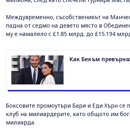
милиона, след като спечели турнира Мастъ
Междувременно, съсобственикът на Манче
падна от седмо на девето място в Обедине
му е намаляло с £1.85 млрд. до £15.194 млр
Как Бекъм превърнах
Боксовите промоутъри Бари и Еди Хърн се 
клуб на милиардерите, като общото им бога
милиарда.