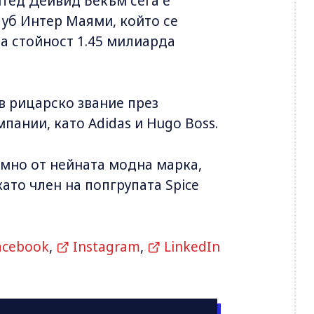
тед Дейвид Бекъм сега е
уб Интер Маями, който се
а стойност 1.45 милиарда
в рицарско звание през
пании, като Adidas и Hugo Boss.
мно от нейната модна марка,
ато член на попгрупата Spice
acebook
,
Instagram
,
LinkedIn