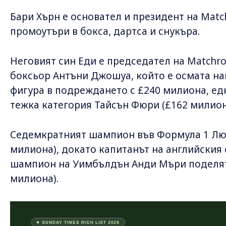
Бари Хърн е основател и президент на Matc
промоутъри в бокса, дартса и снукъра.
Неговият син Еди е председател на Matchr
боксьор Антъни Джошуа, който е осмата на
фигура в подреждането с £240 милиона, ед
тежка категория Тайсън Фюри (£162 милион
Седемкратният шампион във Формула 1 Люи
милиона), докато капитанът на английския
шампион на Уимбълдън Анди Мъри поделят 
милиона).