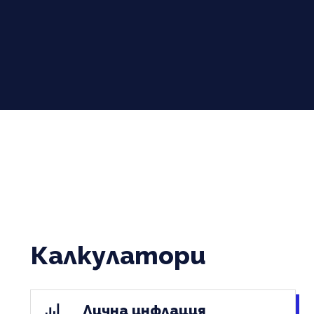
Калкулатори
Лична инфлация