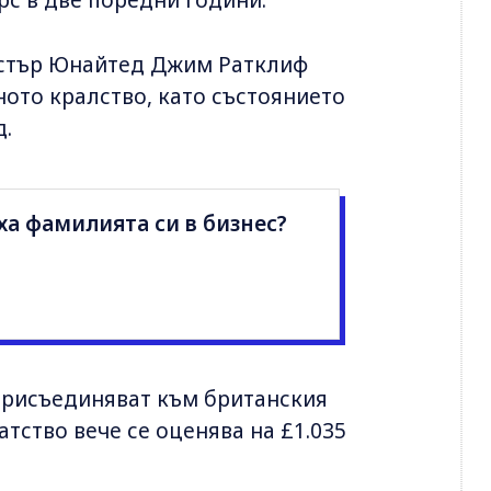
рс в две поредни години.
стър Юнайтед Джим Ратклиф
ното кралство, като състоянието
д.
а фамилията си в бизнес?
присъединяват към британския
тство вече се оценява на £1.035