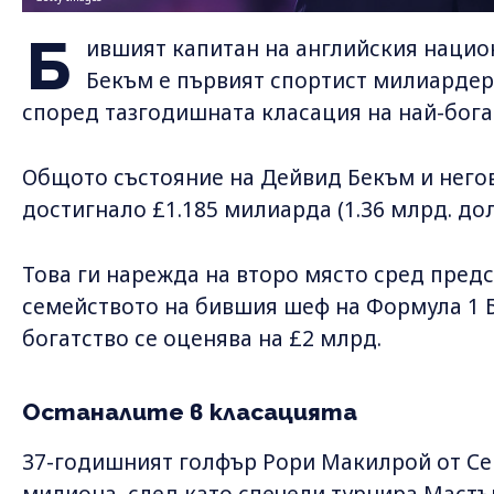
Б
ившият капитан на английския нацио
Бекъм е първият спортист милиардер
според тазгодишната класация на най-богат
Общото състояние на Дейвид Бекъм и негов
достигнало £1.185 милиарда (1.36 млрд. до
Това ги нарежда на второ място сред предс
семейството на бившия шеф на Формула 1 Б
богатство се оценява на £2 млрд.
Останалите в класацията
37-годишният голфър Рори Макилрой от Се