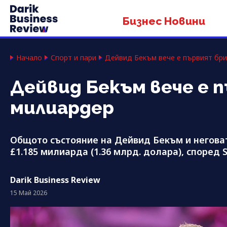
Бизнес Новини
Начало
Спорт и пари
Дейвид Бекъм вече е първият бри
Дейвид Бекъм вече е
милиардер
Общото състояние на Дейвид Бекъм и неговат
£1.185 милиарда (1.36 млрд. долара), според 
Darik Business Review
15 Май 2026