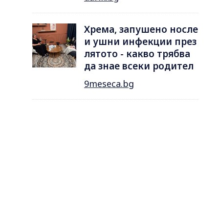
Хрема, запушено носле
и ушни инфекции през
лятотo - какво трябва
да знае всеки родител
9meseca.bg