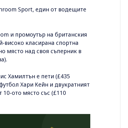
hroom Sport, един от водещите
oom и промоутър на британския
й-високо класирана спортна
но място над своя съперник в
а).
с Хамилтън е пети (£435
 футбол Хари Кейн и двукратният
10-ото място със (£110