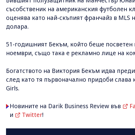
Бившият полузащитник на Манчестър Юнай
съсобственик на американския футболен кл
оценява като най-скъпият франчайз в MLS н
долара.
51-годишният Бекъм, който беше посветен 
ноември, също така е рекламно лице на ком
Богатството на Виктория Бекъм идва преди
след като тя първоначално придоби слава к
Girls.
Новините на Darik Business Review във
F
и
Twitter
!