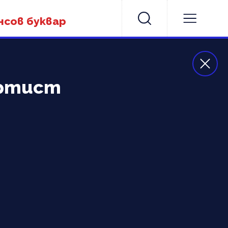
нсов буквар
ортист