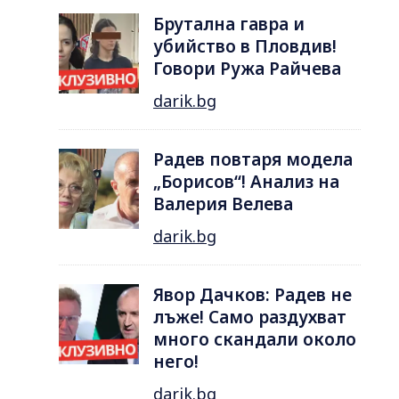
Брутална гавра и
убийство в Пловдив!
Говори Ружа Райчева
darik.bg
Радев повтаря модела
„Борисов“! Анализ на
Валерия Велева
darik.bg
Явор Дачков: Радев не
лъже! Само раздухват
много скандали около
него!
darik.bg