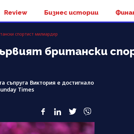
Review
Бизнес истории
Фина
тански спортист милиардер
 първият британски сп
а съпруга Виктория е достигнало
Sunday Times