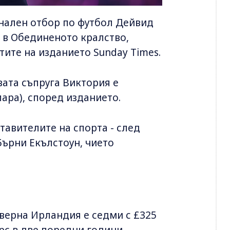
нален отбор по футбол Дейвид
 в Обединеното кралство,
ите на изданието Sunday Times.
ата съпруга Виктория е
лара), според изданието.
тавителите на спорта - след
ърни Екълстоун, чието
верна Ирландия е седми с £325