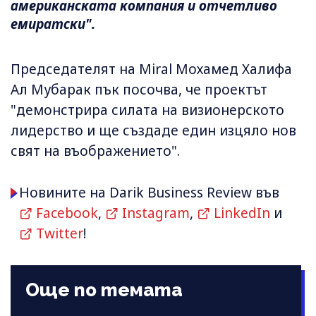
американската компания и отчетливо
емиратски".
Председателят на Miral Мохамед Халифа
Ал Мубарак пък посочва, че проектът
"демонстрира силата на визионерското
лидерство и ще създаде един изцяло нов
свят на въображението".
Новините на Darik Business Review във
Facebook
,
Instagram
,
LinkedIn
и
Twitter
!
Още по темата