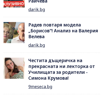
Райчева
darik.bg
Радев повтаря модела
„Борисов“! Анализ на Валерия
Велева
darik.bg
Честита дъщеричка на
прекрасната ни лекторка от
Училищата за родители -
Симона Крумова!
9meseca.bg