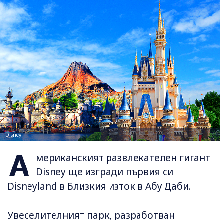
Disney
А
мериканският развлекателен гигант
Disney ще изгради първия си
Disneyland в Близкия изток в Абу Даби.
Увеселителният парк, разработван