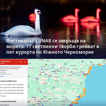
Фестивалът LUNAR се завръща на
морето: 17 светлинни творби грейват в
пет курорта по Южното Черноморие