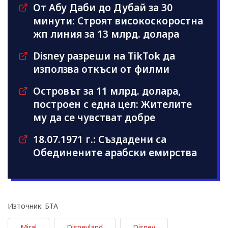
От Абу Даби до Дубай за 30
минути: Строят високоскоростна
жп линия за 13 млрд. долара
Disney разреши на TikTok да
използва откъси от филми
Островът за 11 млрд. долара,
построен с една цел: Жителите
му да се чувстват добре
18.07.1971 г.: Създадени са
Обединените арабски емирства
Източник: БТА
Miral
Disneyland
Disney