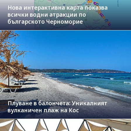
Нова интерактивна карта показва
всички водни атракции по
българското Черноморие
Плуване в балончета: Уникалният
вулканичен плаж на Кос