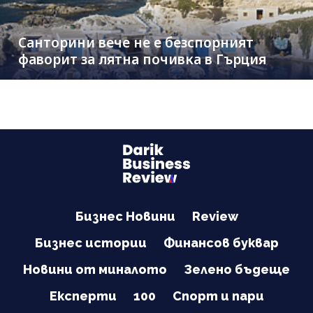
Санторини вече не е безспорният
фаворит за лятна почивка в Гърция
Бизнес Новини
Review
Бизнес истории
Финансов буквар
Новини от миналото
Зелено бъдеще
Експерти
100
Спорт и пари