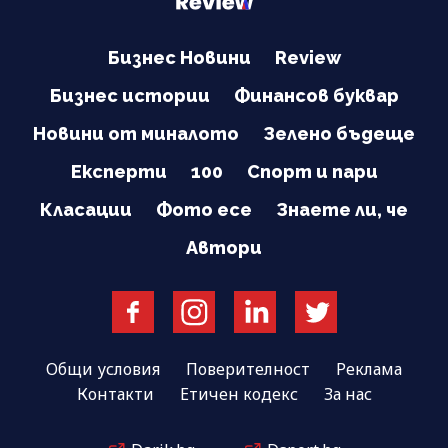
Бизнес Новини
Review
Бизнес истории
Финансов буквар
Новини от миналото
Зелено бъдеще
Експерти
100
Спорт и пари
Класации
Фото есе
Знаете ли, че
Автори
Общи условия
Поверителност
Реклама
Контакти
Етичен кодекс
За нас