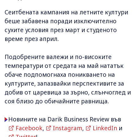
Сеитбената кампания на летните култури
беше забавена поради изключително
сухите условия през март и студеното
време през април.
Подобрените валежи и по-високите
температури от средата на май нататък
обаче подпомогнаха поникването на
културите, запазвайки перспективите за
добив от царевица за зърно, слънчоглед и
соя близо до обичайните равнища.
Новините на Darik Business Review във
Facebook
,
Instagram
,
LinkedIn
и
Twitter
!