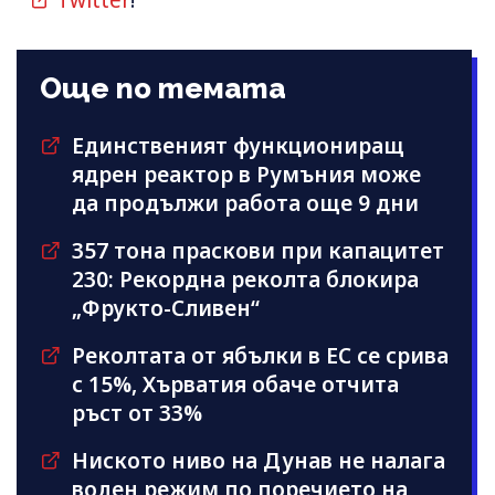
Още по темата
Единственият функциониращ
ядрен реактор в Румъния може
да продължи работа още 9 дни
357 тона праскови при капацитет
230: Рекордна реколта блокира
„Фрукто-Сливен“
Реколтата от ябълки в ЕС се срива
с 15%, Хърватия обаче отчита
ръст от 33%
Ниското ниво на Дунав не налага
воден режим по поречието на