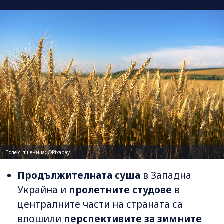
Поле с пшеница; ©Pixabay
Продължителната суша
в Западна
Украйна и
пролетните студове
в
централните части на страната са
влошили
перспективите за зимните