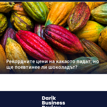
Рекордните цени на какаото падат, но
ще поевтинее ли шоколадът?