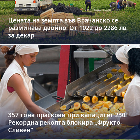
Цената на земята във Врачанско се
разминава двойно: От 1022 до 2286 лв.
за декар
357 тона праскови при капацитет 230:
Рекордна реколта блокира „Фрукто-
Сливен“