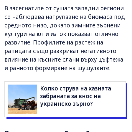
В засегнатите от сушата западни региони
се наблюдава натрупване на биомаса под
средното ниво, докато зимните зърнени
култури на юг и изток показват отлично
развитие. Профилите на растеж на
рапицата също разкриват негативното
влияние на късните слани върху цъфтежа
и ранното формиране на шушулките.
Колко струва на хазната
забраната за внос на
украинско зърно?