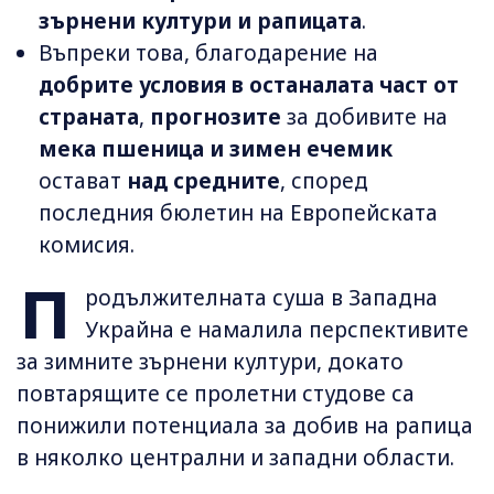
зърнени култури и рапицата
.
Въпреки това, благодарение на
добрите условия в останалата част от
страната
,
прогнозите
за добивите на
мека пшеница и зимен ечемик
остават
над средните
, според
последния бюлетин на Европейската
комисия.
П
родължителната суша в Западна
Украйна е намалила перспективите
за зимните зърнени култури, докато
повтарящите се пролетни студове са
понижили потенциала за добив на рапица
в няколко централни и западни области.