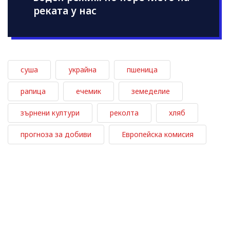
реката у нас
суша
украйна
пшеница
рапица
ечемик
земеделие
зърнени култури
реколта
хляб
прогноза за добиви
Европейска комисия