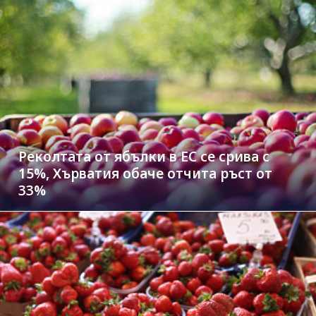
Реколтата от ябълки в ЕС се срива с
15%, Хърватия обаче отчита ръст от
33%