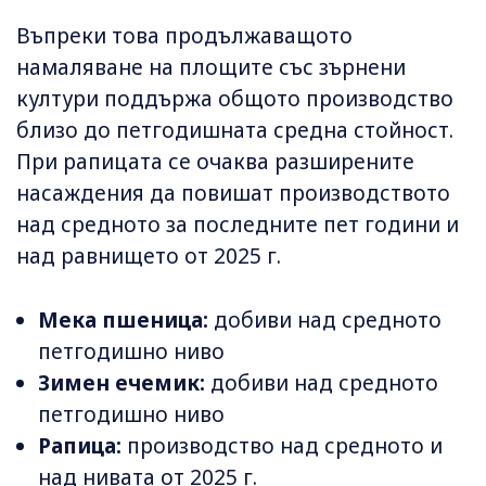
Въпреки това продължаващото
намаляване на площите със зърнени
култури поддържа общото производство
близо до петгодишната средна стойност.
При рапицата се очаква разширените
насаждения да повишат производството
над средното за последните пет години и
над равнището от 2025 г.
Мека пшеница:
добиви над средното
петгодишно ниво
Зимен ечемик:
добиви над средното
петгодишно ниво
Рапица:
производство над средното и
над нивата от 2025 г.