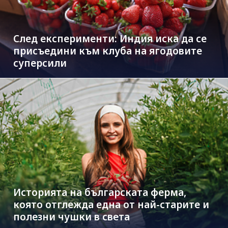
След експерименти: Индия иска да се
присъедини към клубa на ягодовите
суперсили
Историята на българската ферма,
която отглежда една от най-старите и
полезни чушки в света