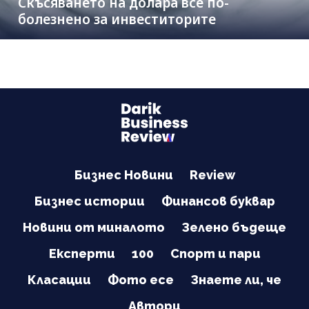
Скъсяването на долара все по-
болезнено за инвеститорите
Бизнес Новини
Review
Бизнес истории
Финансов буквар
Новини от миналото
Зелено бъдеще
Експерти
100
Спорт и пари
Класации
Фото есе
Знаете ли, че
Автори