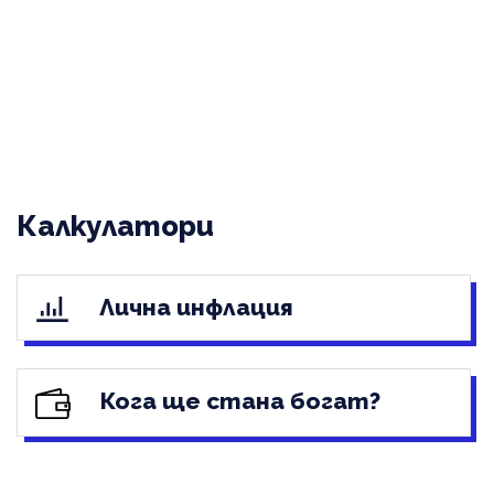
Калкулатори
Лична инфлация
Кога ще стана богат?