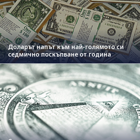
Доларът напът към най-голямото си
седмично поскъпване от година