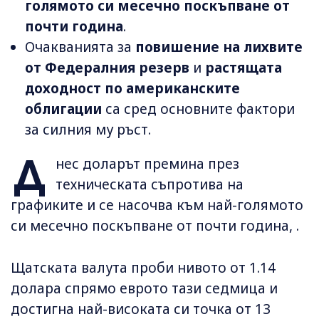
голямото си месечно поскъпване от
почти година
.
Очакванията за
повишение на лихвите
от Федералния резерв
и
растящата
доходност по американските
облигации
са сред основните фактори
за силния му ръст.
Д
нес доларът премина през
техническата съпротива на
графиките и се насочва към най-голямото
си месечно поскъпване от почти година, .
Щатската валута проби нивото от 1.14
долара спрямо еврото тази седмица и
достигна най-високата си точка от 13