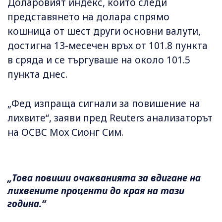
Доларовият индекс, който следи
представянето на долара спрямо
кошница от шест други основни валути,
достигна 13-месечен връх от 101.8 пункта
в сряда и се търгуваше на около 101.5
пункта днес.
„Фед изпраща сигнали за повишение на
лихвите“, заяви пред Reuters анализаторът
на OCBC Мох Сионг Сим.
„Това повиши очакванията за вдигане на
лихвените проценти до края на тази
година.“