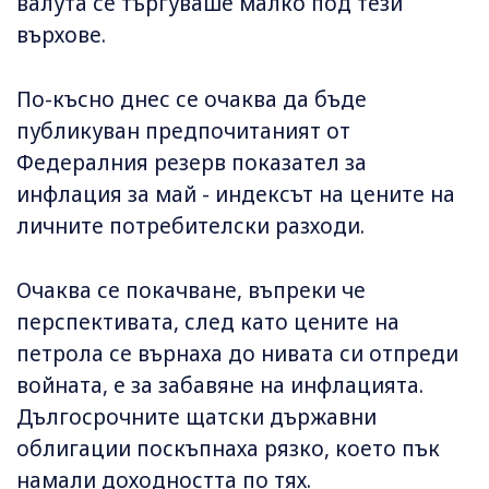
валута се търгуваше малко под тези
върхове.
По-късно днес се очаква да бъде
публикуван предпочитаният от
Федералния резерв показател за
инфлация за май - индексът на цените на
личните потребителски разходи.
Очаква се покачване, въпреки че
перспективата, след като цените на
петрола се върнаха до нивата си отпреди
войната, е за забавяне на инфлацията.
Дългосрочните щатски държавни
облигации поскъпнаха рязко, което пък
намали доходността по тях.