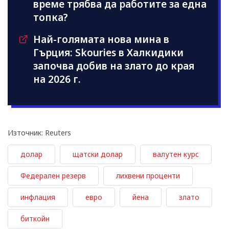
време трябва да работите за една
топка?
Най-голямата нова мина в
Гърция: Skouries в Халкидики
започва добив на злато до края
на 2026 г.
Източник: Reuters
долар
щатски долар
валутен курс
Федерален резерв
лихвени проценти
инфлация
евро
йена
злато
биткойн