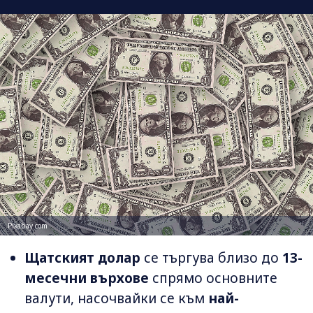
Pixabay.com
Щатският долар
се търгува близо до
13-
месечни върхове
спрямо основните
валути, насочвайки се към
най-