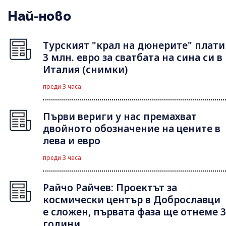
Най-ново
Турският "крал на дюнерите" плати
3 млн. евро за сватбата на сина си в
Италия (снимки)
преди 3 часа
Първи вериги у нас премахват
двойното обозначение на цените в
лева и евро
преди 3 часа
Райчо Райчев: Проектът за
космически център в Доброславци
е сложен, първата фаза ще отнеме 3
години