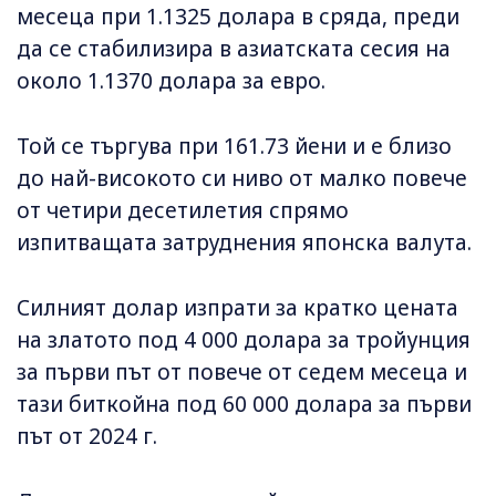
месеца при 1.1325 долара в сряда, преди
да се стабилизира в азиатската сесия на
около 1.1370 долара за евро.
Той се търгува при 161.73 йени и е близо
до най-високото си ниво от малко повече
от четири десетилетия спрямо
изпитващата затруднения японска валута.
Силният долар изпрати за кратко цената
на златото под 4 000 долара за тройунция
за първи път от повече от седем месеца и
тази биткойна под 60 000 долара за първи
път от 2024 г.