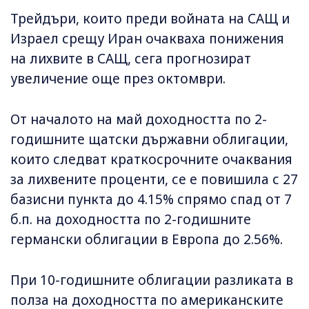
Трейдъри, които преди войната на САЩ и
Израел срещу Иран очакваха понижения
на лихвите в САЩ, сега прогнозират
увеличение още през октомври.
От началото на май доходността по 2-
годишните щатски държавни облигации,
които следват краткосрочните очаквания
за лихвените проценти, се е повишила с 27
базисни пункта до 4.15% спрямо спад от 7
б.п. на доходността по 2-годишните
германски облигации в Европа до 2.56%.
При 10-годишните облигации разликата в
полза на доходността по американските