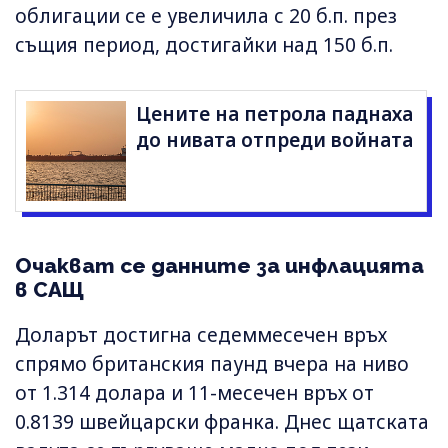
облигации се е увеличила с 20 б.п. през
същия период, достигайки над 150 б.п.
Цените на петрола паднаха
до нивата отпреди войната
Очакват се данните за инфлацията
в САЩ
Доларът достигна седеммесечен връх
спрямо британския паунд вчера на ниво
от 1.314 долара и 11-месечен връх от
0.8139 швейцарски франка. Днес щатската