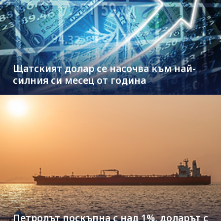
Щатският долар се насочва към най-
силния си месец от година
Петролът поскъпна с над 1%, доларът с