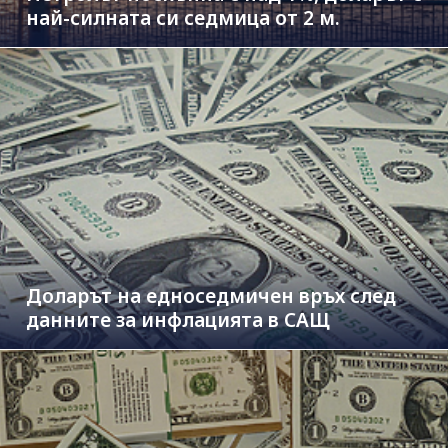
най-силната си седмица от 2 м.
Доларът на едноседмичен връх след
данните за инфлацията в САЩ