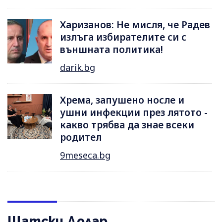
Харизанов: Не мисля, че Радев
излъга избирателите си с
външната политика!
darik.bg
Хрема, запушено носле и
ушни инфекции през лятотo -
какво трябва да знае всеки
родител
9meseca.bg
Щатски Долар