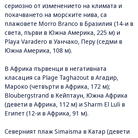
сериозно от изменението на климата и
покачването на морските нива, са
плажовете Morro Branco в Бразилия (14-и в
света, първи в Южна Америка, 225 м) и
Playa Varadero в Уанчако, Перу (седми в
Южна Америка, 108 м).
В Африка първенци в негативната
класация са Plage Taghazout в Агадир,
Мароко (четвърти в Африка, 172 м);
Bloubergstrand в Кейптаун, Южна Африка
(девети в Африка, 112 м) и Sharm El Luli в
Египет (12-и в Африка, 91 м).
Северният плаж Simaisma в Катар (девети