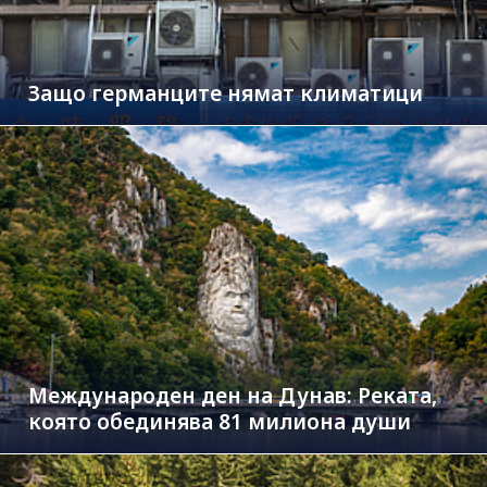
Защо германците нямат климатици
Международен ден на Дунав: Реката,
която обединява 81 милиона души