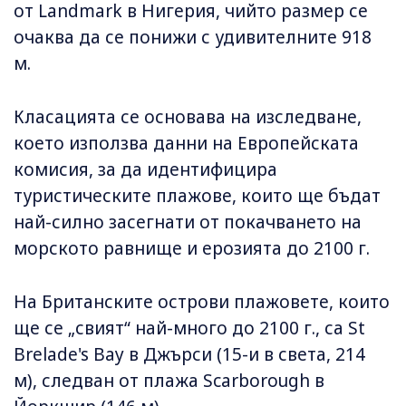
от Landmark в Нигерия, чийто размер се
очаква да се понижи с удивителните 918
м.
Класацията се основава на изследване,
което използва данни на Европейската
комисия, за да идентифицира
туристическите плажове, които ще бъдат
най-силно засегнати от покачването на
морското равнище и ерозията до 2100 г.
На Британските острови плажовете, които
ще се „свият“ най-много до 2100 г., са St
Brelade's Bay в Джърси (15-и в света, 214
м), следван от плажа Scarborough в