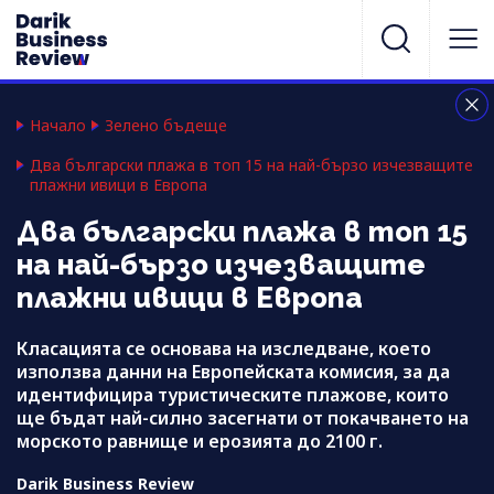
Начало
Зелено бъдеще
Два български плажа в топ 15 на най-бързо изчезващите
плажни ивици в Европа
Два български плажа в топ 15
на най-бързо изчезващите
плажни ивици в Европа
Класацията се основава на изследване, което
използва данни на Европейската комисия, за да
идентифицира туристическите плажове, които
ще бъдат най-силно засегнати от покачването на
морското равнище и ерозията до 2100 г.
Darik Business Review