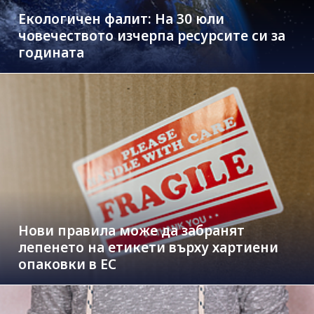
Екологичен фалит: На 30 юли
човечеството изчерпа ресурсите си за
годината
Нови правила може да забранят
лепенето на етикети върху хартиени
опаковки в ЕС