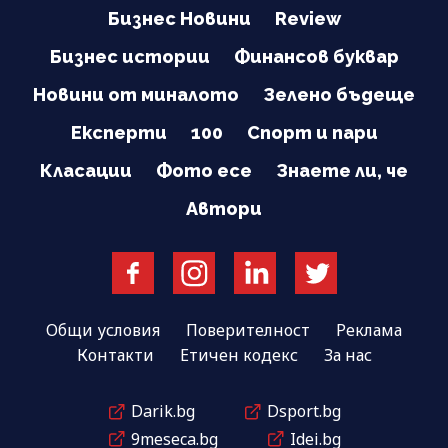
Бизнес Новини
Review
Бизнес истории
Финансов буквар
Новини от миналото
Зелено бъдеще
Експерти
100
Спорт и пари
Класации
Фото есе
Знаете ли, че
Автори
Общи условия
Поверителност
Реклама
Контакти
Етичен кодекс
За нас
Darik.bg
Dsport.bg
9meseca.bg
Idei.bg