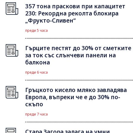
357 тона праскови при капацитет
230: Рекордна реколта блокира
„Фрукто-Сливен“
преди 5 часа
Гърците пестят до 30% от сметките
за ток със слънчеви панели на
балкона
преди 6 часа
Гръцкото кисело мляко завладява
Европа, въпреки че е до 30% по-
скъпо
преди 7 часа
Стара Загора залага на умни