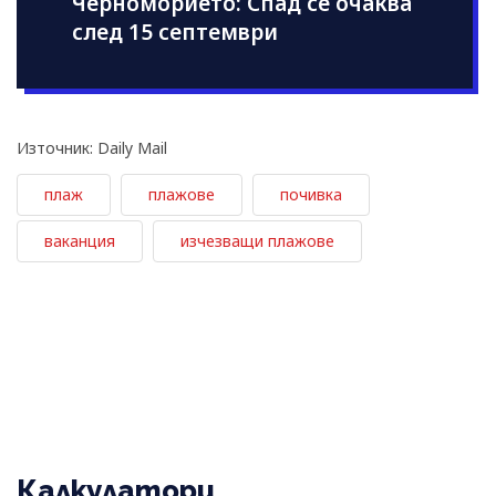
Черноморието: Спад се очаква
след 15 септември
Източник: Daily Mail
плаж
плажове
почивка
ваканция
изчезващи плажове
Калкулатори