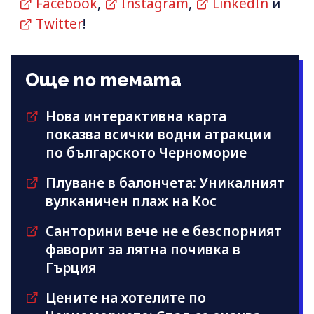
Facebook
,
Instagram
,
LinkedIn
и
Twitter
!
Още по темата
Нова интерактивна карта
показва всички водни атракции
по българското Черноморие
Плуване в балончета: Уникалният
вулканичен плаж на Кос
Санторини вече не е безспорният
фаворит за лятна почивка в
Гърция
Цените на хотелите по