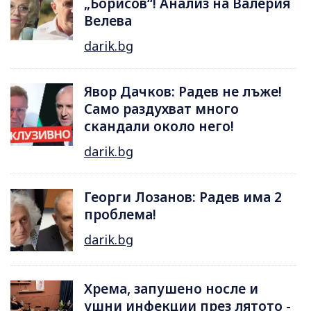
„Борисов“! Анализ на Валерия
Велева
darik.bg
Явор Дачков: Радев не лъже!
Само раздухват много
скандали около него!
darik.bg
Георги Лозанов: Радев има 2
проблема!
darik.bg
Хрема, запушено носле и
ушни инфекции през лятотo -