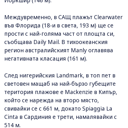
Йоркшир (146 м).
Междувременно, в САЩ плажът Clearwater
във Флорида (18-и в света, 193 м) ще се
прости с най-голяма част от площта си,
съобщава Daily Mail. В тихоокеанския
регион австралийският Manly оглавява
негативната класация (161 м).
След нигерийския Landmark, в топ пет в
световен мащаб на най-бързо губещите
територия плажове е Mackenzie в Кипър,
който се нарежда на второ място,
свивайки се с 661 м, докато Spiaggia La
Cinta в Сардиния е трети, намалявайки с
514 м.