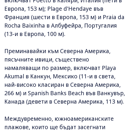
включват Poetto в Каляри, Италия (пети в
Европа, 153 м); Plage d'Hendaye във
Франция (шести в Европа, 153 м) и Praia da
Rocha Baixinha в Албуфейра, Португалия
(13-и в Европа, 100 м).
Преминавайки към Северна Америка,
пясъчните ивици, съществено
намаляващи по размер, включват Playa
Akumal в Канкун, Мексико (11-и в света,
най-високо класиран в Северна Америка,
266 м) и Spanish Banks Beach във Ванкувър,
Канада (девети в Северна Америка, 113 м).
Междувременно, южноамериканските
плажове, които ще бъдат засегнати