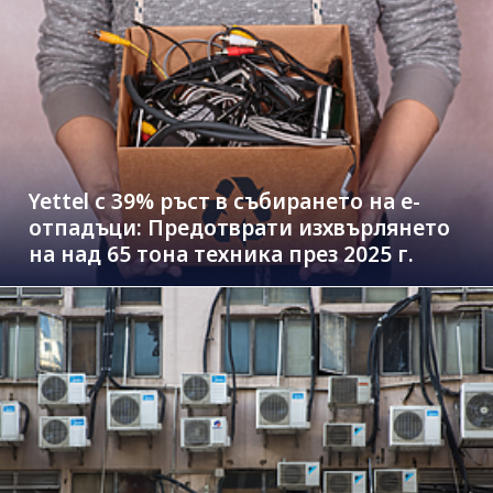
Yettel с 39% ръст в събирането на е-
отпадъци: Предотврати изхвърлянето
на над 65 тона техника през 2025 г.