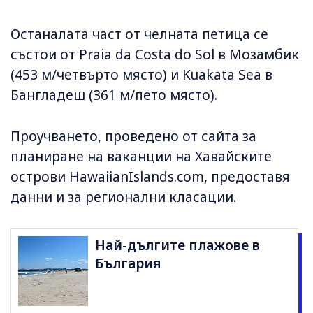
Останалата част от челната петица се
състои от Praia da Costa do Sol в Мозамбик
(453 м/четвърто място) и Kuakata Sea в
Бангладеш (361 м/пето място).
Проучването, проведено от сайта за
планиране на ваканции на Хавайските
острови HawaiianIslands.com, предоставя
данни и за регионални класации.
Най-дългите плажове в
България