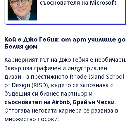
съоснователя на Microsoft
Кой е Джо Гебия: от арт училище до
Белия дом
Кариерният път на Джо Гебия е необичаен.
Завършва графичен и индустриален
дизайн в престижното Rhode Island School
of Design (RISD), където се запознава с
бъдещия си бизнес партньор и
съосновател на Airbnb, Брайън Чески
.
Оттогава неговата кариера се развива в
множество посоки: