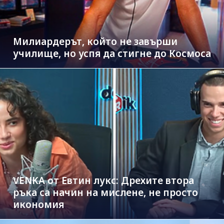
Милиардерът, който не завърши
училище, но успя да стигне до Космоса
VENKA от Евтин лукс: Дрехите втора
ръка са начин на мислене, не просто
икономия