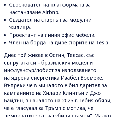
Съосновател на платформата за
настаняване Airbnb.
Създател на стартъп за модулни
жилища.
Проектант на линия офис мебели.
Член на борда на директорите на Tesla.
Днес той живее в Остин, Тексас, със
съпругата си – бразилския модел и
инфлуенсър/лобист за използването
на ядрена енергетика Изабел Боемеке.
Въпреки че в миналото е бил дарител за
кампаниите на Хилари Клинтън и Джо
Байдън, в началото на 2025 г. Гебия обяви,
че е гласувал за Тръмп с мотива, че
демократите са „загубили пътя си“. Малко