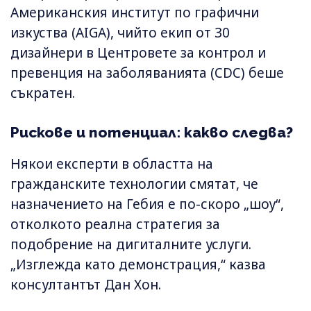
Американския институт по графични
изкуства (AIGA), чийто екип от 30
дизайнери в Центровете за контрол и
превенция на заболяванията (CDC) беше
съкратен.
Рискове и потенциал: какво следва?
Някои експерти в областта на
гражданските технологии смятат, че
назначението на Гебия е по-скоро „шоу“,
отколкото реална стратегия за
подобрение на дигиталните услуги.
„Изглежда като демонстрация,“ казва
консултантът Дан Хон.