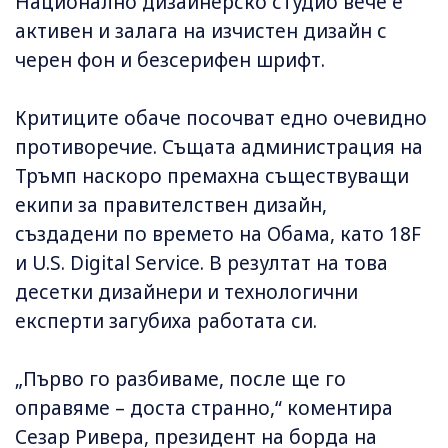
Национално дизайнерско студио вече е
активен и залага на изчистен дизайн с
черен фон и безсерифен шрифт.
Критиците обаче посочват едно очевидно
противоречие. Същата администрация на
Тръмп наскоро премахна съществуващи
екипи за правителствен дизайн,
създадени по времето на Обама, като 18F
и U.S. Digital Service. В резултат на това
десетки дизайнери и технологични
експерти загубиха работата си.
„Първо го разбиваме, после ще го
оправяме – доста странно,“ коментира
Сезар Ривера, президент на борда на