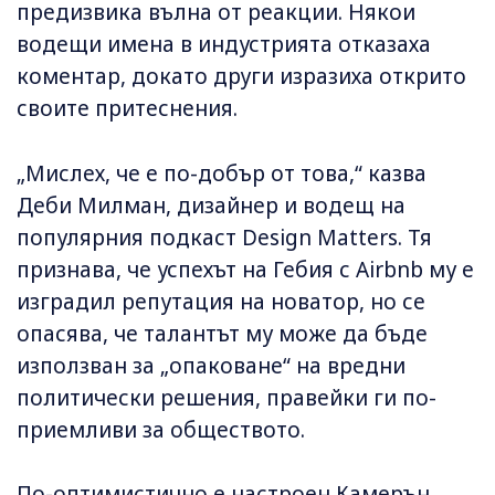
предизвика вълна от реакции. Някои
водещи имена в индустрията отказаха
коментар, докато други изразиха открито
своите притеснения.
„Мислех, че е по-добър от това,“ казва
Деби Милман, дизайнер и водещ на
популярния подкаст Design Matters. Тя
признава, че успехът на Гебия с Airbnb му е
изградил репутация на новатор, но се
опасява, че талантът му може да бъде
използван за „опаковане“ на вредни
политически решения, правейки ги по-
приемливи за обществото.
По-оптимистично е настроен Камерън