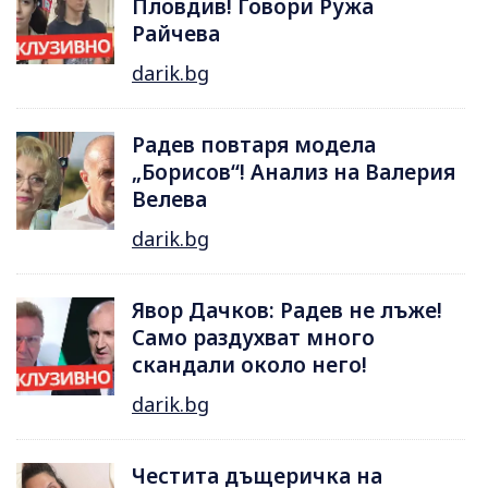
Пловдив! Говори Ружа
Райчева
darik.bg
Радев повтаря модела
„Борисов“! Анализ на Валерия
Велева
darik.bg
Явор Дачков: Радев не лъже!
Само раздухват много
скандали около него!
darik.bg
Честита дъщеричка на