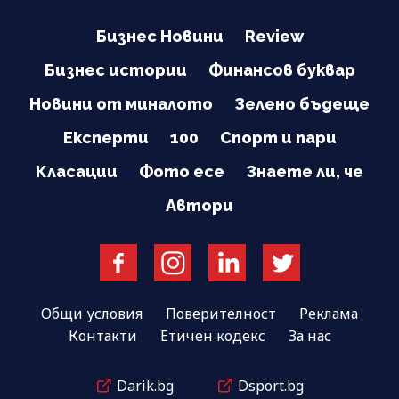
Бизнес Новини
Review
Бизнес истории
Финансов буквар
Новини от миналото
Зелено бъдеще
Експерти
100
Спорт и пари
Класации
Фото есе
Знаете ли, че
Автори
Общи условия
Поверителност
Реклама
Контакти
Етичен кодекс
За нас
Darik.bg
Dsport.bg