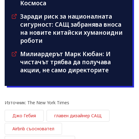
Космоса
Заради риск за националната
сигурност: САЩ забранява вноса
на новите китайски хуманоидни
роботи
Милиардерът Марк Кюбан: И
чистачът трябва да получава
акции, не само директорите
Източник: The New York Times
Джо Гебия
главен дизайнер САЩ
Airbnb съосновател