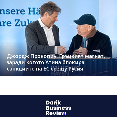
Джордж Прокопиу: Гръцкият магнат,
заради когото Атина блокира
санкциите на ЕС срещу Русия