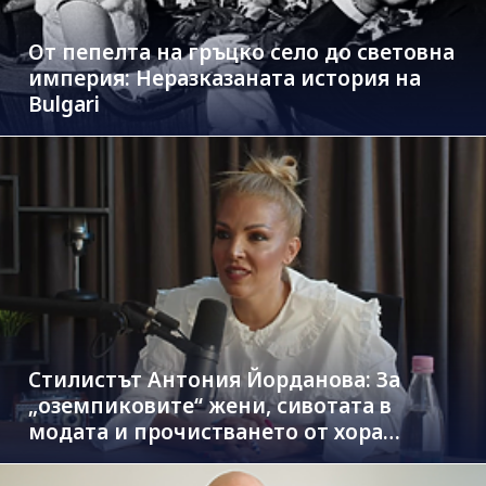
От пепелта на гръцко село до световна
империя: Неразказаната история на
Bulgari
Стилистът Антония Йорданова: За
„оземпиковите“ жени, сивотата в
модата и прочистването от хора
паразити