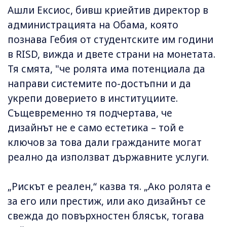
Ашли Ексиос, бивш криейтив директор в
администрацията на Обама, която
познава Гебия от студентските им години
в RISD, вижда и двете страни на монетата.
Тя смята, "че ролята има потенциала да
направи системите по-достъпни и да
укрепи доверието в институциите.
Същевременно тя подчертава, че
дизайнът не е само естетика – той е
ключов за това дали гражданите могат
реално да използват държавните услуги.
„Рискът е реален,“ казва тя. „Ако ролята е
за его или престиж, или ако дизайнът се
свежда до повърхностен блясък, тогава