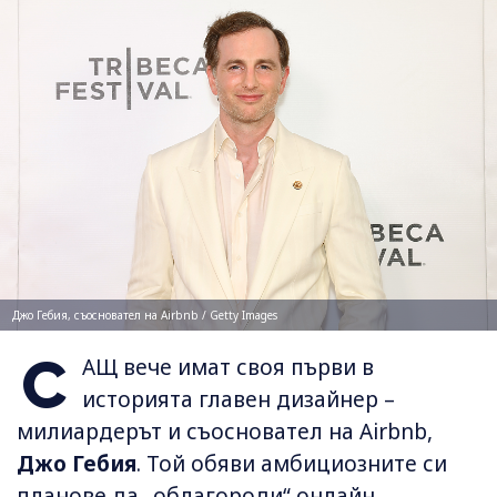
Джо Гебия, съосновател на Airbnb / Getty Images
С
АЩ вече имат своя първи в
историята главен дизайнер –
милиардерът и съосновател на Airbnb,
Джо Гебия
. Той обяви амбициозните си
планове да „облагороди“ онлайн