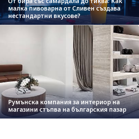
От бира със самардала до тиква: Как
малка пивоварна от Сливен създава
нестандартни вкусове?
Румънска компания за интериор на
магазини стъпва на българския пазар