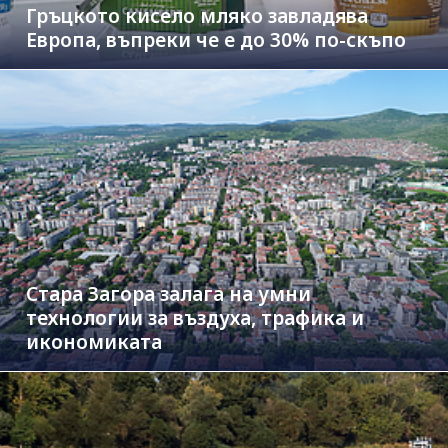
Гръцкото кисело мляко завладява
Европа, въпреки че е до 30% по-скъпо
Стара Загора залага на умни
технологии за въздуха, трафика и
икономиката