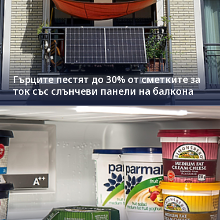
Гърците пестят до 30% от сметките за
ток със слънчеви панели на балкона