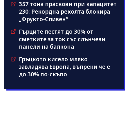
357 тона праскови при капацитет
230: Рекордна реколта блокира
„Фрукто-Сливен“
Гърците пестят до 30% от
сметките за ток със слънчеви
панели на балкона
Гръцкото кисело мляко
завладява Европа, въпреки че е
до 30% по-скъпо