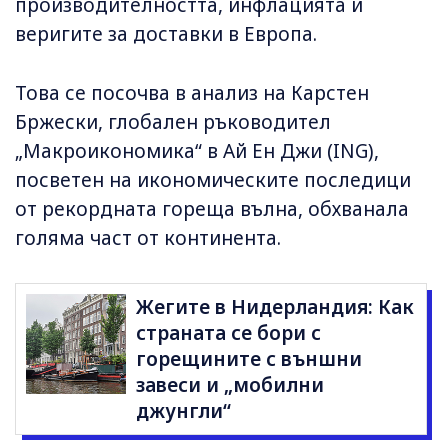
производителността, инфлацията и
веригите за доставки в Европа.
Това се посочва в анализ на Карстен
Бржески, глобален ръководител
„Макроикономика“ в Ай Ен Джи (ING),
посветен на икономическите последици
от рекордната гореща вълна, обхванала
голяма част от континента.
Жегите в Нидерландия: Как
страната се бори с
горещините с външни
завеси и „мобилни
джунгли“