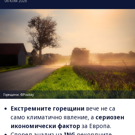
06 Юли 2026
Горещини; ©Pixabay
Екстремните горещини
вече не са
само климатично явление, а
сериозен
икономически фактор
за Европа.
Според анализ на
ING
рекордните