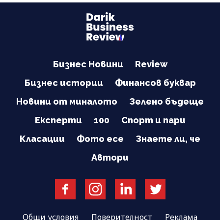
Бизнес Новини
Review
Бизнес истории
Финансов буквар
Новини от миналото
Зелено бъдеще
Експерти
100
Спорт и пари
Класации
Фото есе
Знаете ли, че
Автори
Общи условия
Поверителност
Реклама