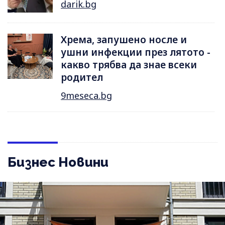
darik.bg
Хрема, запушено носле и
ушни инфекции през лятотo -
какво трябва да знае всеки
родител
9meseca.bg
Бизнес Новини