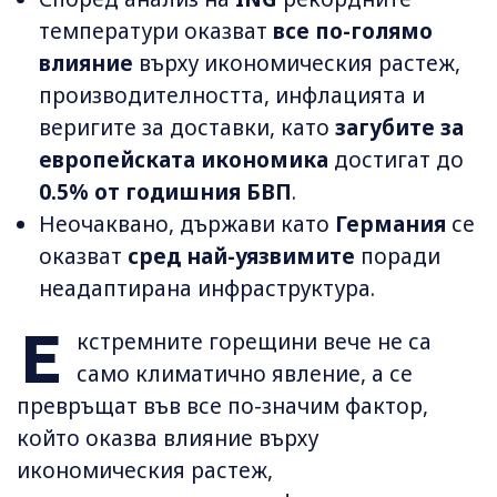
температури оказват
все по-голямо
влияние
върху икономическия растеж,
производителността, инфлацията и
веригите за доставки, като
загубите за
европейската икономика
достигат до
0.5% от годишния БВП
.
Неочаквано, държави като
Германия
се
оказват
сред най-уязвимите
поради
неадаптирана инфраструктура.
Е
кстремните горещини вече не са
само климатично явление, а се
превръщат във все по-значим фактор,
който оказва влияние върху
икономическия растеж,