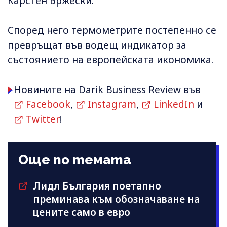
Карстен Бржески.
Според него термометрите постепенно се
превръщат във водещ индикатор за
състоянието на европейската икономика.
Новините на Darik Business Review във
Facebook
,
Instagram
,
LinkedIn
и
Twitter
!
Още по темата
Лидл България поетапно
преминава към обозначаване на
цените само в евро