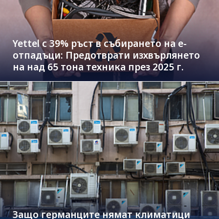
Yettel с 39% ръст в събирането на е-
отпадъци: Предотврати изхвърлянето
на над 65 тона техника през 2025 г.
Защо германците нямат климатици