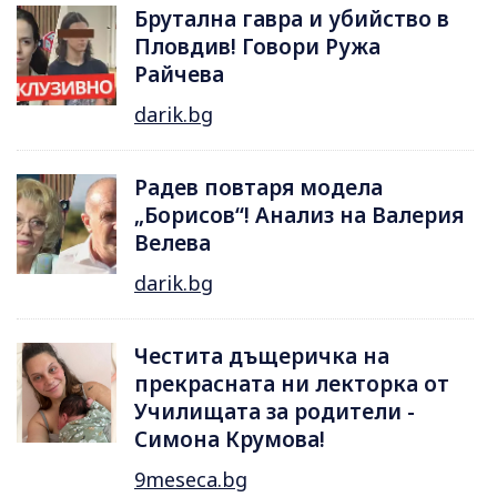
Брутална гавра и убийство в
Пловдив! Говори Ружа
Райчева
darik.bg
Радев повтаря модела
„Борисов“! Анализ на Валерия
Велева
darik.bg
Честита дъщеричка на
прекрасната ни лекторка от
Училищата за родители -
Симона Крумова!
9meseca.bg