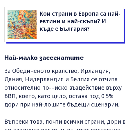
Кои страни в Европа са най-
евтини и най-скъпи? И
къде е България?
Най-малко засегнатите
За Обединеното кралство, Ирландия,
Дания, Нидерландия и Белгия се отчита
относително по-ниско въздействие върху
БВП, което, като цяло, остава под 0.5%
дори при най-лошите бъдещи сценарии.
Въпреки това, почти всички страни, дори в
по-хладните региони, отчитат постоянна