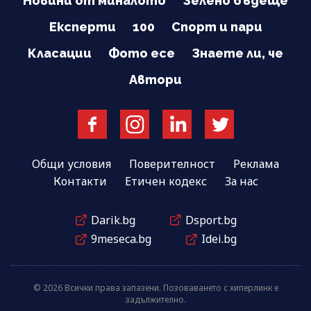
Новини от миналото
Зелено бъдеще
Експерти
100
Спорт и пари
Класации
Фото есе
Знаете ли, че
Автори
Общи условия
Поверителност
Реклама
Контакти
Етичен кодекс
За нас
Darik.bg
Dsport.bg
9meseca.bg
Idei.bg
© 2026 Всички права запазени. Позоваването с хиперлинк е
задължително.