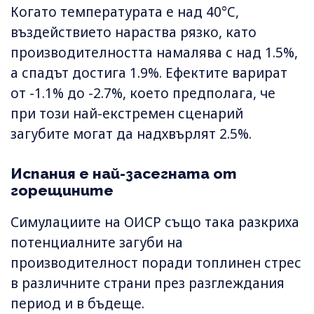
Когато температурата е над 40°C,
въздействието нараства рязко, като
производителността намалява с над 1.5%,
а спадът достига 1.9%. Ефектите варират
от -1.1% до -2.7%, което предполага, че
при този най-екстремен сценарий
загубите могат да надхвърлят 2.5%.
Испания е най-засегната от
горещините
Симулациите на ОИСР също така разкриха
потенциалните загуби на
производителност поради топлинен стрес
в различните страни през разглеждания
период и в бъдеще.