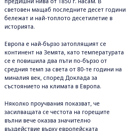
предишни нива от 1850 г. насам. В
световен мащаб последните десет години
бележат и най-топлото десетилетие в
историята.
Европа е най-бързо затоплящият се
континент на Земята, като температурата
се е повишила два пъти по-бързо от
средния темп за света от 80-те години на
миналия век, според Доклада за
състоянието на климата в Европа.
Няколко проучвания показват, че
засилващата се честота на горещите
вълни вече оказва значително
въздействие върху европейската