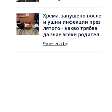
Хрема, запушено носле
и ушни инфекции през
лятотo - какво трябва
да знае всеки родител
9meseca.bg