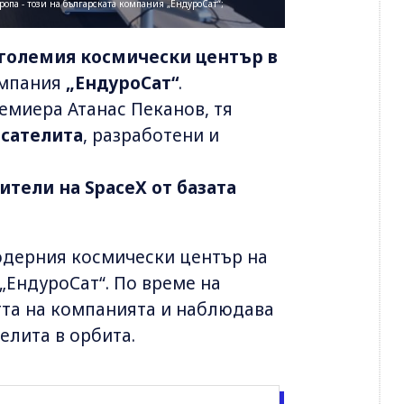
па - този на българската компания „ЕндуроСат“;
големия космически център в
омпания
„ЕндуроСат“
.
ремиера Атанас Пеканов, тя
 сателита
, разработени и
ители на SpaceX от базата
одерния космически център на
„ЕндуроСат“. По време на
стта на компанията и наблюдава
елита в орбита.