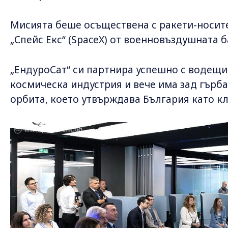
Мисията беше осъществена с ракети-носит
„Спейс Екс“ (SpaceX) от военновъздушната 
„ЕндуроСат“ си партнира успешно с водещи
космическа индустрия и вече има зад гърба
орбита, което утвърждава България като кл