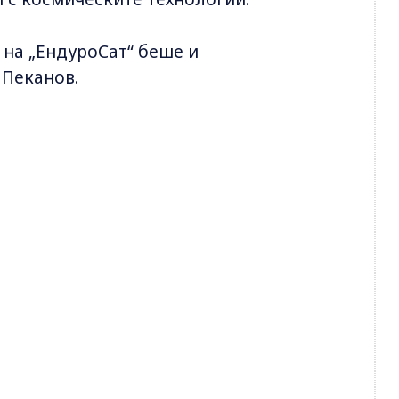
 на „ЕндуроСат“ беше и
 Пеканов.