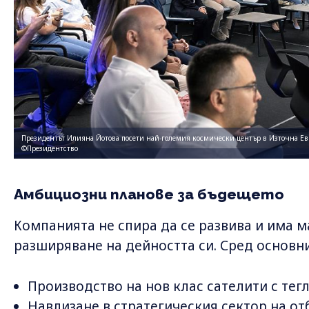
Президентът Илияна Йотова посети най-големия космически център в Източна Евро
©Президентство
Амбициозни планове за бъдещето
Компанията не спира да се развива и има 
разширяване на дейността си. Сред основни
Производство на нов клас сателити с тегло
Навлизане в стратегическия сектор на от