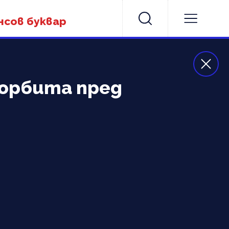
нсов буквар
 орбита пред