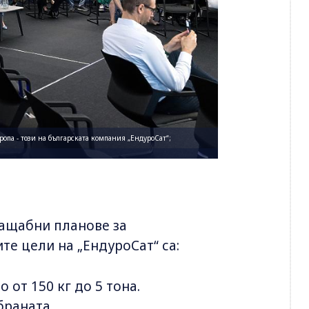
па - този на българската компания „ЕндуроСат“;
мащабни планове за
те цели на „ЕндуроСат“ са:
 от 150 кг до 5 тона.
браната.