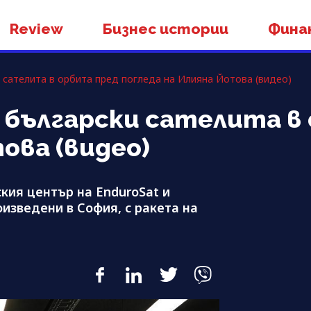
Review
Бизнес истории
Фина
и сателита в орбита пред погледа на Илияна Йотова (видео)
0 български сателита в
ова (видео)
кия център на EnduroSat и
изведени в София, с ракета на