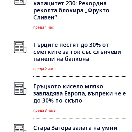
капацитет 230: Рекордна
реколта блокира „Фрукто-
Сливен“
преди 1 час
Гърците пестят до 30% от
сметките за ток със слънчеви
панели на балкона
преди 2 часа
Гръцкото кисело мляко
завладява Европа, въпреки че е
до 30% по-скъпо
преди 3 часа
Стара Загора залага на умни