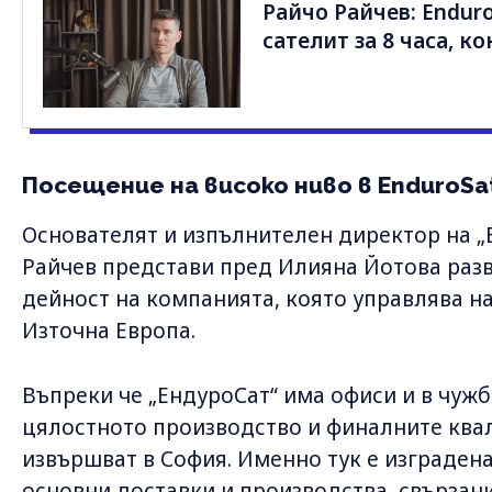
Райчо Райчев: Endur
сателит за 8 часа, к
Посещение на високо ниво в EnduroSa
Основателят и изпълнителен директор на „
Райчев представи пред Илияна Йотова раз
дейност на компанията, която управлява н
Източна Европа.
Въпреки че „ЕндуроСат“ има офиси и в чужб
цялостното производство и финалните ква
извършват в София. Именно тук е изградена
основни доставки и производства, свързани