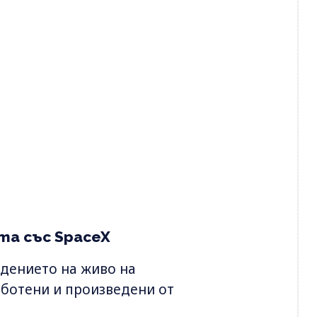
та със SpaceX
дението на живо на
аботени и произведени от