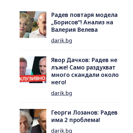
Радев повтаря модела
„Борисов“! Анализ на
Валерия Велева
darik.bg
Явор Дачков: Радев не
лъже! Само раздухват
много скандали около
него!
darik.bg
Георги Лозанов: Радев
има 2 проблема!
darik.bg