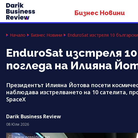
Бизнес Новини
Начало
Бизнес Новини
EnduroSat изстреля 10 българск
EnduroSat изстреля 1
погледа на Илияна Йот
Президентът Илияна Йотова посети космичес
наблюдава изстрелването на 10 сателита, про
SpaceX
Darik Business Review
08 Юли 2026