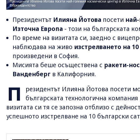
Президентът Илияна Йотова посети най-големия космически център в Източна Евро
©Президентство
Президентът
Илияна Йотова
посети
най-
Източна Европа
- този на българската к
По време на визитата си, заедно с вицеп
наблюдава на живо
изстрелването на 10
произведени в София.
Мисията беше осъществена с
ракети-нос
Ванденберг
в Калифорния.
П
резидентът Илияна Йотова посети м
българската технологична компания 
визитата си тя се запозна отблизо с дейно
успешното изстрелване на 10 български сат