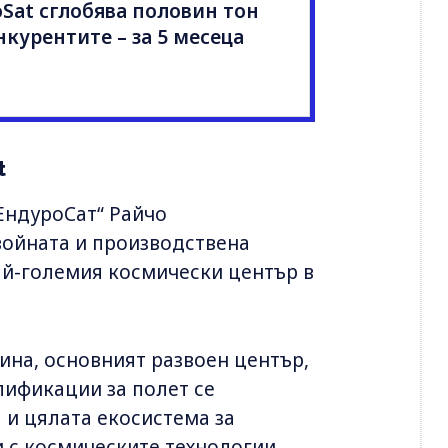
oSat сглобява половин тон
онкурентите – за 5 месеца
t
ЕндуроСат“ Райчо
войната и производствена
ай-големия космически център в
ина, основният развоен център,
лификации за полет се
 и цялата екосистема за
 с космическите технологии.