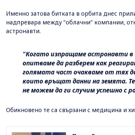
Именно затова битката в орбита днес прил
надпревара между "облачни" компании, от
астронавти.
"Когато изпращаме астронавти в к
опитваме да разберем как реагира
голямата част очакваме от тях д
които връщат данни на земята. Т
не можем да ги случим успешно с 
Обикновено те са свързани с медицина и х