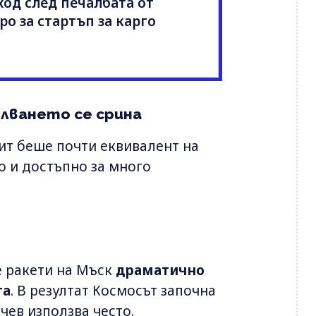
ход след печалбата от
вро за стартъп за карго
лването се срина
ит беше почти еквивалент на
о и достъпно за много
 ракети на Мъск
драматично
та
. В резултат Космосът започна
чев използва често.