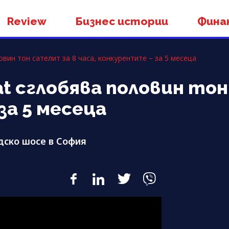
Review
Бизнес истории
Фина
вин тон сателит за 8 часа, конкурентите – за 5 месеца
at сглобява половин тон
за 5 месеца
дско шосе в София