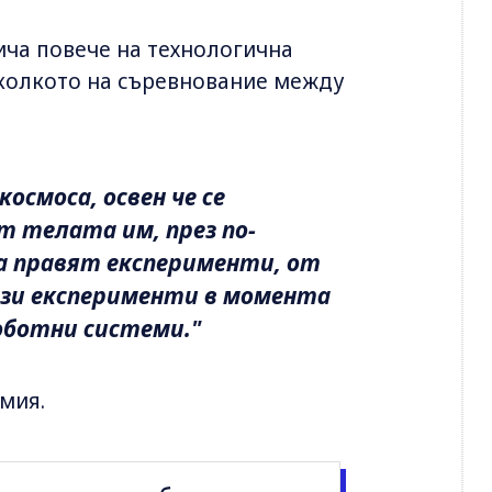
ича повече на технологична
колкото на съревнование между
осмоса, освен че се
т телата им, през по-
а правят експерименти, от
ези експерименти в момента
роботни системи."
имия.