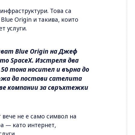
инфраструктури. Това са
Blue Origin и такива, които
ет услуги.
ват Blue Origin на Джеф
ото SpaceX. Изстреля два
50 тона носител и върна до
ожа да постави сателита
две компании за свръхтежки
 вече не е само символ на
а — като интернет,
луги.