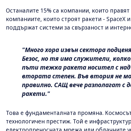
Останалите 15% са компании, които правят 
компаниите, които строят ракети - SpaceX и 
поддържат системи за свързаност и интерн
"Много хора извън сектора подценя
Безос, но тя има служители, колк
пъти тежка ракета носител с над 
втората степен. Във втория не м
правилно. САЩ вече разполагат с 
ракети."
Това е фундаменталната промяна. Космосът
технологичен престиж. Той е инфраструктур
електропреносната мрежа или облачните ус