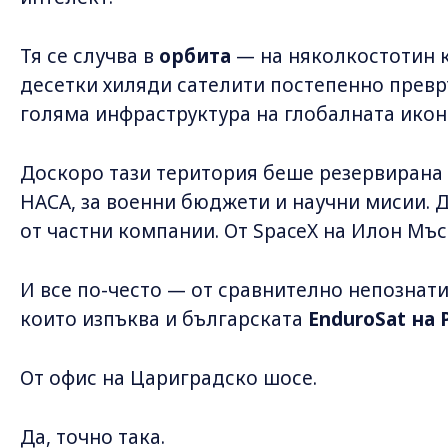
Тя се случва в
орбита
— на няколкостотин к
десетки хиляди сателити постепенно прев
голяма инфраструктура на глобалната икон
Доскоро тази територия беше резервирана 
НАСА, за военни бюджети и научни мисии. 
от частни компании. От SpaceX на Илон Мъск
И все по-често — от сравнително непознати
които изпъква и българската
EnduroSat на 
От офис на Цариградско шосе.
Да, точно така.