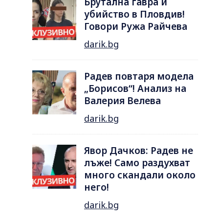
Брутална гавра и
убийство в Пловдив!
Говори Ружа Райчева
darik.bg
Радев повтаря модела
„Борисов“! Анализ на
Валерия Велева
darik.bg
Явор Дачков: Радев не
лъже! Само раздухват
много скандали около
него!
darik.bg