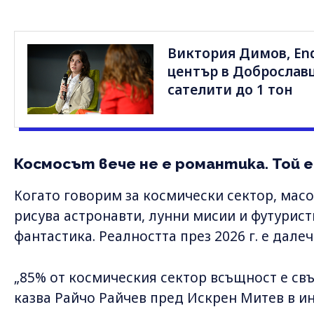
Виктория Димов, End
център в Доброслав
сателити до 1 тон
Космосът вече не е романтика. Той е
Когато говорим за космически сектор, мас
рисува астронавти, лунни мисии и футурист
фантастика. Реалността през 2026 г. е дале
„85% от космическия сектор всъщност е свъ
казва Райчо Райчев пред Искрен Митев в и