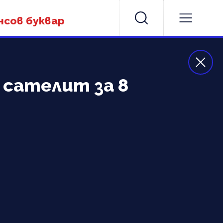
нсов буквар
 сателит за 8