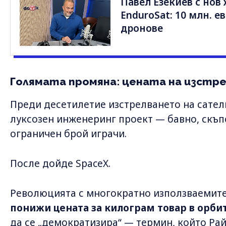
Павел Езекиев с нов 
EnduroSat: 10 млн. е
дронове
Голямата промяна: цената на изстре
Преди десетилетие изстрелването на сател
луксозен инженеринг проект — бавно, скъп
ограничен брой играчи.
После дойде SpaceX.
Революцията с многократно използваемите
понижи цената за килограм товар в орби
да се „демократизира“ — термин, който Рай