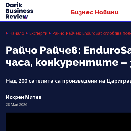
Бизнес Новини
Начало
Експерти
Райчо Райчев: EnduroSat сглобява поло
Райчо Райчев: EnduroS
часа, конкурентите – 
Над 200 сателита са произведени на Царигра
Искрен Митев
28 Май 2026