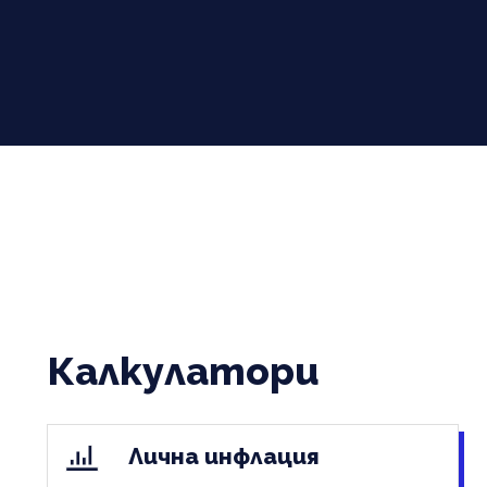
Калкулатори
Лична инфлация