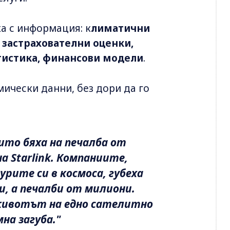
а с информация: к
лиматични
 застрахователни оценки,
гистика, финансови модели
.
ически данни, без дори да го
ито бяха на печалба от
а Starlink. Компаниите,
ите си в космоса, губеха
, а печалби от милиони.
ивотът на едно сателитно
мна загуба."