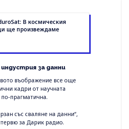
uroSat: В космическия
ци ще произвеждаме
 индустрия за данни
овото въображение все още
ични кадри от научната
ч по-прагматична.
рзан със сваляне на данни“,
нтервю за Дарик радио.