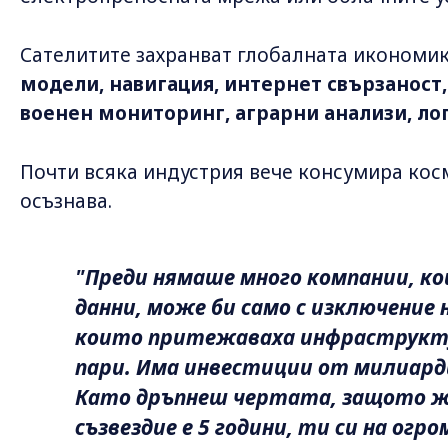
Сателитите захранват глобалната икономик
модели, навигация, интернет свързаност,
военен мониторинг, аграрни анализи, ло
Почти всяка индустрия вече консумира косм
осъзнава.
"Преди нямаше много компании, ко
данни, може би само с изключение н
които притежаваха инфраструктур
пари. Има инвестиции от милиарди
Като дръпнеш чертата, защото ж
съзвездие е 5 години, ти си на огро