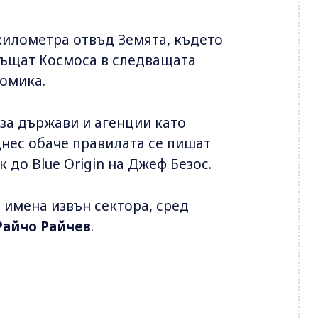
илометра отвъд Земята, където
ръщат Космоса в следващата
омика.
за държави и агенции като
Днес обаче правилата се пишат
 до Blue Origin на Джеф Безос.
 имена извън сектора, сред
Райчо Райчев
.