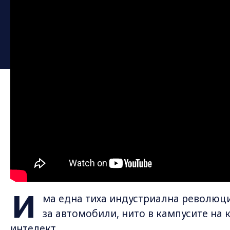
И
ма една тиха индустриална революция
за автомобили, нито в кампусите на 
интелект.