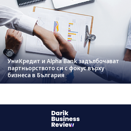
УниКредит и Alpha Bank задълбочават
партньорството си с фокус върху
бизнеса в България