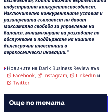
изследвания, които движат европейската
индустриална конкурентоспособност.
Изключително конкурентните условия и
разширената гъвкавост ни дават
максимална свобода за управление на
баланса, минимизиране на разходите по
обслужване и поддържане на нашите
дългосрочни инвестиции в
аерокосмически иновации."
Новините на Darik Business Review във
Facebook
,
Instagram
,
LinkedIn
и
Twitter
!
Още по темата