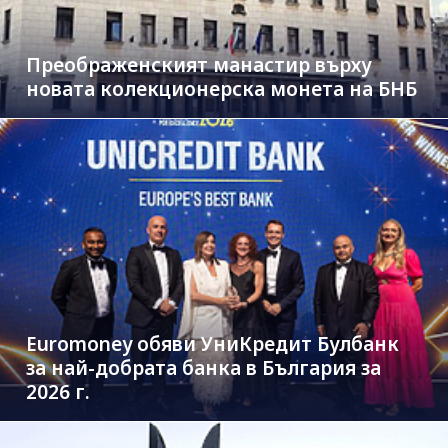
Преображенският манастир върху
новата колекционерска монета на БНБ
Euromoney обяви УниКредит Булбанк
за най-добрата банка в България за
2026 г.