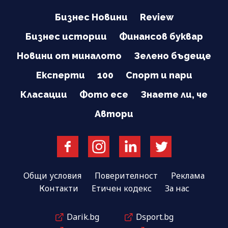
Бизнес Новини
Review
Бизнес истории
Финансов буквар
Новини от миналото
Зелено бъдеще
Експерти
100
Спорт и пари
Класации
Фото есе
Знаете ли, че
Автори
Общи условия
Поверителност
Реклама
Контакти
Етичен кодекс
За нас
Darik.bg
Dsport.bg