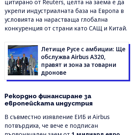
цитирано от Reuters, целта на заема е да
укрепи индустриалната база на Европа в
условията на нарастваща глобална
конкуренция от страни като САЩ и Китай.
Летище Русе с амбиции: Ще
обслужва Airbus A320,
правят и зона за товарни
дронове
Рекордно финансиране за
европейската индустрия
В съвместно изявление ЕИБ и Airbus
потвърдиха, че вече е подписан
първоначален заем от
1 милиард евро