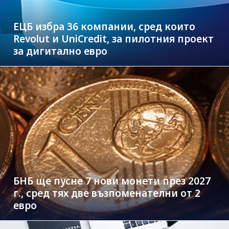
ЕЦБ избра 36 компании, сред които
Revolut и UniCredit, за пилотния проект
за дигитално евро
БНБ ще пусне 7 нови монети през 2027
г., сред тях две възпоменателни от 2
евро