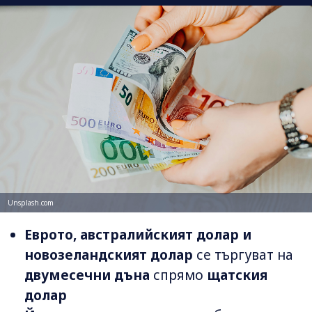
Unsplash.com
Еврото, австралийският долар и
новозеландският долар
се търгуват на
двумесечни дъна
спрямо
щатския
долар