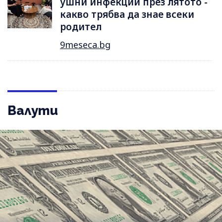
ушни инфекции през лятотo -
какво трябва да знае всеки
родител
9meseca.bg
Валути