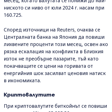
месец, когато валутата се понижи до най-
ниското си ниво от юли 2024 г. насам при
160.725.
Според източници на Reuters, очаква се
Централната банка на Япония да повиши
лихвените проценти този месец, освен ако
рязка ескалация на конфликта в Близкия
изток не преобърне пазарите, тъй като
покачващите се цени на горивата от
енергийния шок засилват ценовия натиск
в икономиката.
Криптовалутите
При криптовалутите биткойнът се повиши