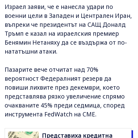
Израел заяви, че е нанесла удари по
военни цели в Западен и Централен Иран,
въпреки че президентът на САЩ Доналд
Тръмп е казал на израелския премиер
Бенямин Нетаняху да се въздържа от по-
нататъшни атаки.
Пазарите вече отчитат над 70%
вероятност Федералният резерв да
повиши лихвите през декември, което
представлява рязко увеличение спрямо
очакваните 45% преди седмица, според
инструмента FedWatch на CME.
Представиха кредитна