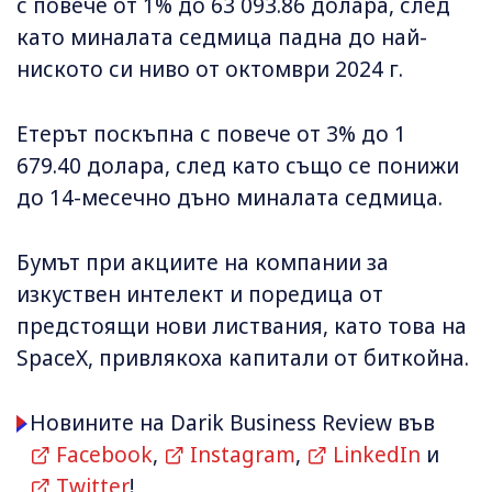
с повече от 1% до 63 093.86 долара, след
като миналата седмица падна до най-
ниското си ниво от октомври 2024 г.
Етерът поскъпна с повече от 3% до 1
679.40 долара, след като също се понижи
до 14-месечно дъно миналата седмица.
Бумът при акциите на компании за
изкуствен интелект и поредица от
предстоящи нови листвания, като това на
SpaceX, привлякоха капитали от биткойна.
Новините на Darik Business Review във
Facebook
,
Instagram
,
LinkedIn
и
Twitter
!