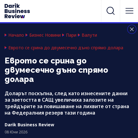
Начало
Бизнес Новини
Пари
Валути
Еврото се срина до двумесечно дъно спрямо долара
Еврото се срина до
двумесечно дъно спрямо
долара
Доларът поскъпна, след като изнесените данни
за заетостта в САЩ увеличиха залозите на
трейдърите за повишаване на лихвите от страна
на Федералния резерв тази година
Darik Business Review
08 Юни 2026