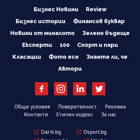
Бизнес Новини
Review
Бизнес истории
Финансов буквар
Новини от миналото
Зелено бъдеще
Експерти
100
Спорт и пари
Класации
Фото есе
Знаете ли, че
Автори
Общи условия
Поверителност
Реклама
Контакти
Етичен кодекс
За нас
Darik.bg
Dsport.bg