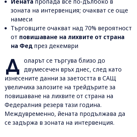
Йената
пропада все по-дълбоко в
зоната на интервенция; очакват се още
намеси
Търговците очакват над 70% вероятност
от
повишаване на лихвите от страна
на Фед
през декември
Д
оларът се търгува близо до
двумесечен връх днес, след като
изнесените данни за заетостта в САЩ
увеличиха залозите на трейдърите за
повишаване на лихвите от страна на
Федералния резерв тази година.
Междувременно, йената продължава да
се задържа в зоната на интервенция.