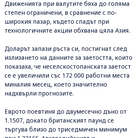
Движенията при валутите бяха до голяма
степен ограничени, в сравнение с по-
широкия пазар, където спадът при
технологичните акции обхвана цяла Азия.
Доларът запази ръста си, постигнат след
излизането на данните за заетостта, които
показаха, че неселскостопанската заетост
се е увеличили със 172 000 работни места
миналия месец, което значително
надхвърли прогнозите.
Еврото поевтиня до двумесечно дъно от
1.1507, докато британският паунд се
търгува близо до триседмичен минимум