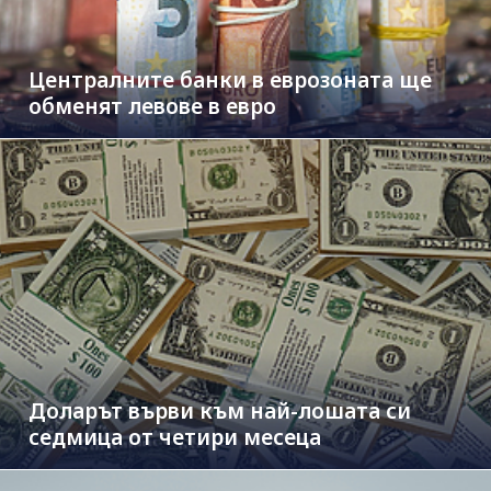
Централните банки в еврозоната ще
обменят левове в евро
Доларът върви към най-лошата си
седмица от четири месеца