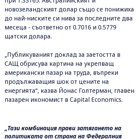
при 1.33165. Австралийският и
новозеландският долар също се понижиха
до най-ниските си нива за последните два
месеца - съответно от 0.7016 и 0.5779
щатски долара.
„Публикуваният доклад за заетостта в
САЩ обрисува картина на укрепващ
американски пазар на труда, въпреки
продължаващия шок от цените на
енергията“, казва Йонас Голтерман, главен
пазарен икономист в Capital Economics.
„Тази комбинация прави затягането на
политиката от страна на Федералния