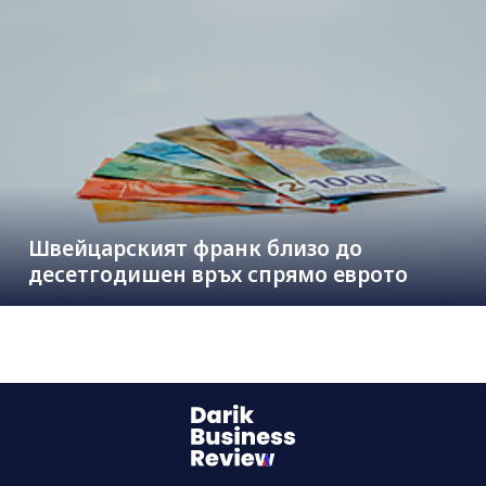
Швейцарският франк близо до
десетгодишен връх спрямо еврото