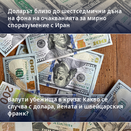
Доларът близо до шестседмични дъна
на фона на очакванията за мирно
споразумение с Иран
Валути убежища в криза: Какво се
случва с долара, йената и швейцарския
франк?