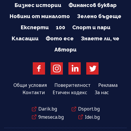
Бизнес истории
Финансов буквар
Новини от миналото
Зелено бъдеще
Експерти
100
Спорт и пари
Класации
Фото есе
Знаете ли, че
Автори
Общи условия
Поверителност
Реклама
Контакти
Етичен кодекс
За нас
Darik.bg
Dsport.bg
9meseca.bg
Idei.bg