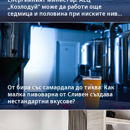
„Козлодуй“ може да работи още
седмица и половина при ниските нива
на Дунав
От бира със самардала до тиква: Как
малка пивоварна от Сливен създава
нестандартни вкусове?