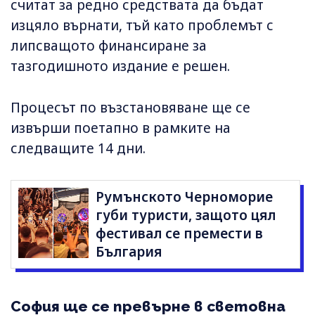
считат за редно средствата да бъдат
изцяло върнати, тъй като проблемът с
липсващото финансиране за
тазгодишното издание е решен.
Процесът по възстановяване ще се
извърши поетапно в рамките на
следващите 14 дни.
Румънското Черноморие
губи туристи, защото цял
фестивал се премести в
България
София ще се превърне в световна