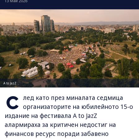
13 Май 2026
A to JazZ
С
лед като през миналата седмица
организаторите на юбилейното 15-о
издание на фестивала A to JazZ
алармираха за критичен недостиг на
финансов ресурс поради забавено