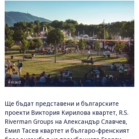
A to JazZ
Ще бъдат представени и българските
проекти Виктория Кирилова квартет, R.S.
Riverman Groups на Александър Славчев,
Емил Тасев квартет и българо-френският