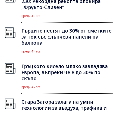
230: Рекордна реколта блокира
„Фрукто-Сливен“
преди 3 часа
Гърците пестят до 30% от сметките
за ток със слънчеви панели на
балкона
преди 4 часа
Гръцкото кисело мляко завладява
Европа, въпреки че е до 30% по-
скъпо
преди 4 часа
Стара Загора залага на умни
технологии за въздуха, трафика и