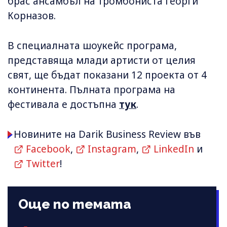
брас ансамбъл на тромбониста Георги
Корназов.
В специалната шоукейс програма,
представяща млади артисти от целия
свят, ще бъдат показани 12 проекта от 4
континента. Пълната програма на
фестивала е достъпна
тук
.
Новините на Darik Business Review във
Facebook
,
Instagram
,
LinkedIn
и
Twitter
!
Още по темата