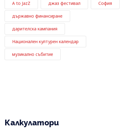
A to JazZ
джаз фестивал
София
държавно финансиране
дарителска кампания
Национален културен календар
музикално събитие
Калкулатори