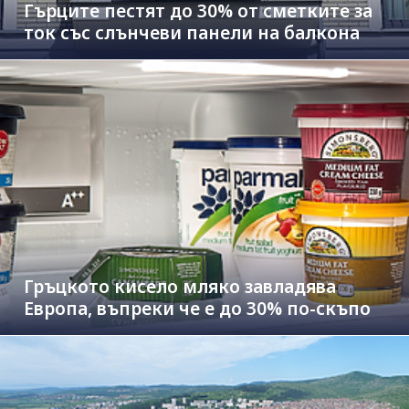
Гърците пестят до 30% от сметките за
ток със слънчеви панели на балкона
Гръцкото кисело мляко завладява
Европа, въпреки че е до 30% по-скъпо