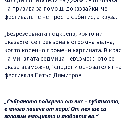
хиляди почитатели на джаза се отзоваха
на призива за помощ, доказвайки, че
фестивалът е не просто събитие, а кауза.
„Безрезервната подкрепа, която ни
оказахте, се превърна в огромна вълна,
която коренно промени картината. В края
на миналата седмица невъзможното се
оказа възможно,“ сподели основателят на
фестивала Петър Димитров.
„Събраната подкрепа от вас – публиката,
е много повече от пари! От нея ще си
запазим емоцията и любовта ви.“