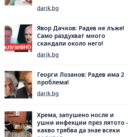
darik.bg
Явор Дачков: Радев не лъже!
Само раздухват много
скандали около него!
darik.bg
Георги Лозанов: Радев има 2
проблема!
darik.bg
Хрема, запушено носле и
ушни инфекции през лятотo -
какво трябва да знае всеки