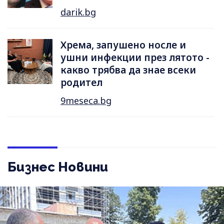
darik.bg
Хрема, запушено носле и
ушни инфекции през лятотo -
какво трябва да знае всеки
родител
9meseca.bg
Бизнес Новини