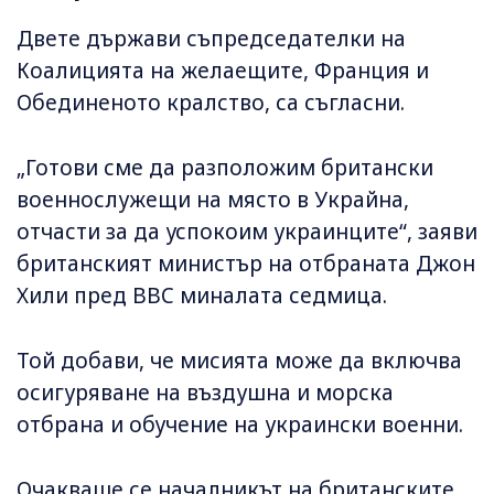
Двете държави съпредседателки на
Коалицията на желаещите, Франция и
Обединеното кралство, са съгласни.
„Готови сме да разположим британски
военнослужещи на място в Украйна,
отчасти за да успокоим украинците“, заяви
британският министър на отбраната Джон
Хили пред BBC миналата седмица.
Той добави, че мисията може да включва
осигуряване на въздушна и морска
отбрана и обучение на украински военни.
Очакваше се началникът на британските