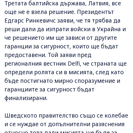
Третата балтийска държава, Латвия, все
още не е взела решение. Президентът
Едгарс Ринкевичс заяви, че тя трябва да
реши дали да изпрати войски в Украйна и
че решението им ще зависи от другите
гаранции за сигурност, които ще бъдат
предоставени. Той заяви пред
регионалния вестник Delfi, че страната ще
определи ролята си в мисията, след като
бъде постигнато мирно споразумение и
гаранциите за сигурност бъдат
финализирани.
Шведското правителство също се колебае
и се нуждае от допълнителни разяснения
относно това дали мисията ще бъде за