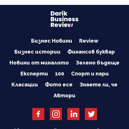
Бизнес Новини
Review
Бизнес истории
Финансов буквар
Новини от миналото
Зелено бъдеще
Експерти
100
Спорт и пари
Класации
Фото есе
Знаете ли, че
Автори