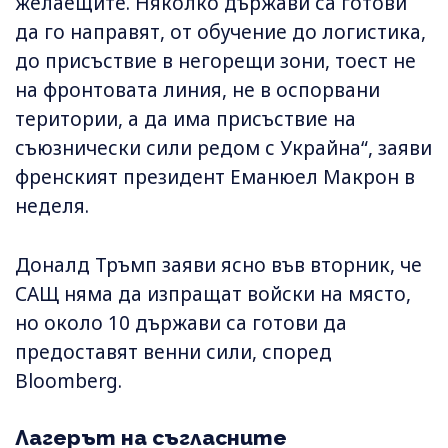
желаещите. Няколко държави са готови
да го направят, от обучение до логистика,
до присъствие в негорещи зони, тоест не
на фронтовата линия, не в оспорвани
територии, а да има присъствие на
съюзнически сили редом с Украйна“, заяви
френският президент Еманюел Макрон в
неделя.
Доналд Тръмп заяви ясно във вторник, че
САЩ няма да изпращат войски на място,
но около 10 държави са готови да
предоставят венни сили, според
Bloomberg.
Лагерът на съгласните