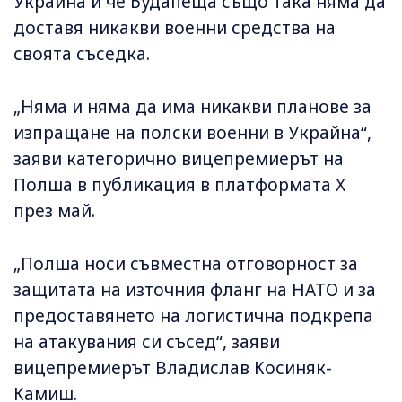
Украйна и че Будапеща също така няма да
доставя никакви военни средства на
своята съседка.
„Няма и няма да има никакви планове за
изпращане на полски военни в Украйна“,
заяви категорично вицепремиерът на
Полша в публикация в платформата X
през май.
„Полша носи съвместна отговорност за
защитата на източния фланг на НАТО и за
предоставянето на логистична подкрепа
на атакувания си съсед“, заяви
вицепремиерът Владислав Косиняк-
Камиш.