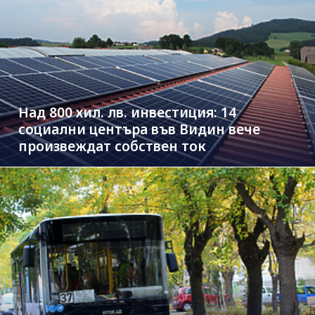
Над 800 хил. лв. инвестиция: 14
социални центъра във Видин вече
произвеждат собствен ток