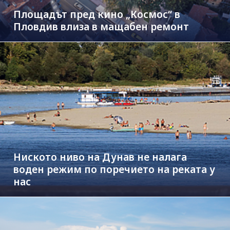
Площадът пред кино „Космос“ в
Пловдив влиза в мащабен ремонт
Ниското ниво на Дунав не налага
воден режим по поречието на реката у
нас