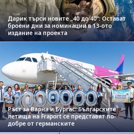
Дарик търси новите „40 до 40“: Остават
броени дни за номинации в 13-ото
издание на проекта
Ръст за Варна и Бургас: Българските
летища на Fraport се представят по-
добре от германските