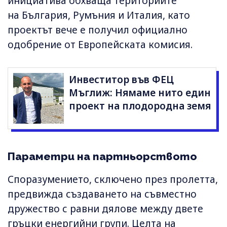
инициатива обхваща териториите
на България, Румъния и Италия, като
проектът вече е получил официално
одобрение от Европейската комисия.
Инвеститор във ФЕЦ
Мъглиж: Нямаме нито един
проект на плодородна земя
Параметри на партньорството
Споразумението, сключено през пролетта,
предвижда създаването на съвместно
дружество с равни дялове между двете
гръцки енергийни групи. Целта на