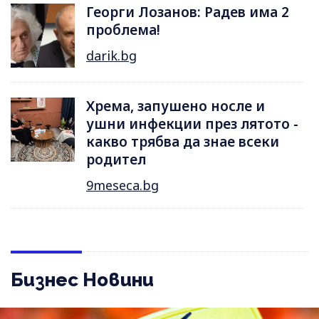
Георги Лозанов: Радев има 2
проблема!
darik.bg
Хрема, запушено носле и
ушни инфекции през лятотo -
какво трябва да знае всеки
родител
9meseca.bg
Бизнес Новини