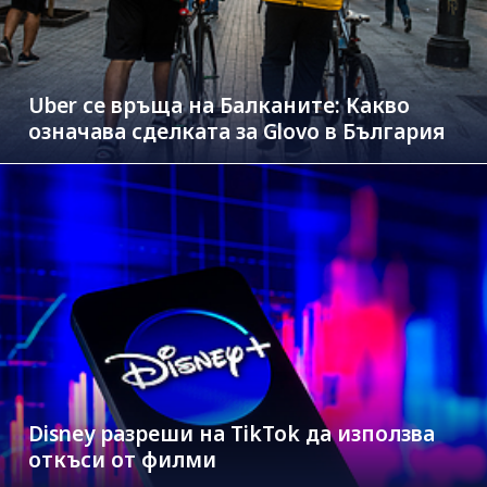
Uber се връща на Балканите: Какво
означава сделката за Glovo в България
Disney разреши на TikTok да използва
откъси от филми