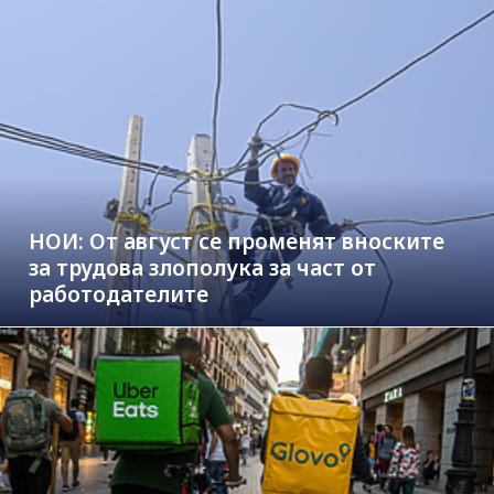
НОИ: От август се променят вноските
за трудова злополука за част от
работодателите